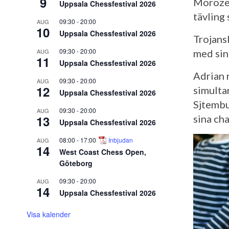
9
Morozev
Uppsala Chessfestival 2026
tävling
09:30
-
20:00
AUG
10
Uppsala Chessfestival 2026
Trojansk
09:30
-
20:00
AUG
med sin
11
Uppsala Chessfestival 2026
Adrian 
09:30
-
20:00
AUG
12
simulta
Uppsala Chessfestival 2026
Sjtembu
09:30
-
20:00
AUG
13
sina cha
Uppsala Chessfestival 2026
08:00
-
17:00
Inbjudan
AUG
14
West Coast Chess Open,
Göteborg
09:30
-
20:00
AUG
14
Uppsala Chessfestival 2026
Visa kalender