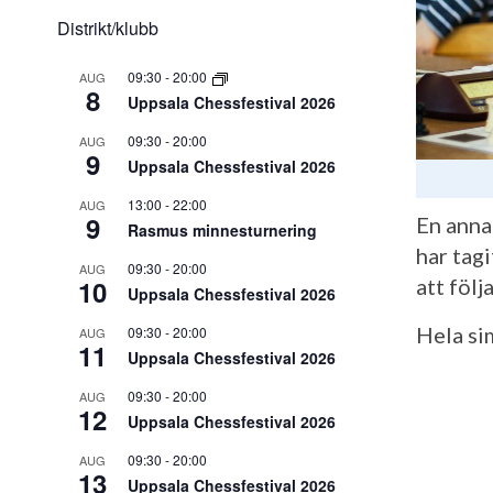
Distrikt/klubb
09:30
-
20:00
AUG
8
Uppsala Chessfestival 2026
09:30
-
20:00
AUG
9
Uppsala Chessfestival 2026
13:00
-
22:00
AUG
9
En anna
Rasmus minnesturnering
har tag
09:30
-
20:00
AUG
10
att följ
Uppsala Chessfestival 2026
Hela si
09:30
-
20:00
AUG
11
Uppsala Chessfestival 2026
09:30
-
20:00
AUG
12
Uppsala Chessfestival 2026
09:30
-
20:00
AUG
13
Uppsala Chessfestival 2026