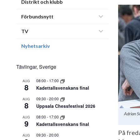
Distrikt och klubb
Förbundsnytt
TV
Nyhetsarkiv
Tävlingar, Sverige
08:00
-
17:00
AUG
8
Kadettallsvenskans final
09:30
-
20:00
AUG
8
Uppsala Chessfestival 2026
Adrian Sö
08:00
-
17:00
AUG
9
Kadettallsvenskans final
På fred
09:30
-
20:00
AUG