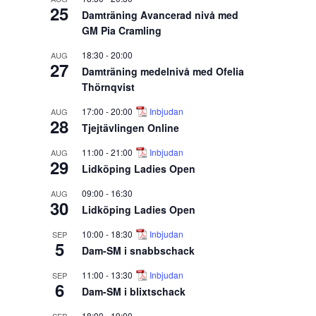
25
Damträning Avancerad nivå med
GM Pia Cramling
18:30
-
20:00
AUG
27
Damträning medelnivå med Ofelia
Thörnqvist
17:00
-
20:00
Inbjudan
AUG
28
Tjejtävlingen Online
11:00
-
21:00
Inbjudan
AUG
29
Lidköping Ladies Open
09:00
-
16:30
AUG
30
Lidköping Ladies Open
10:00
-
18:30
Inbjudan
SEP
5
Dam-SM i snabbschack
11:00
-
13:30
Inbjudan
SEP
6
Dam-SM i blixtschack
18:00
-
19:00