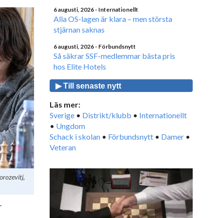
6 augusti, 2026
- Internationellt
Alla OS-lagen är klara – men största
stjärnan saknas
6 augusti, 2026
- Förbundsnytt
Så säkrar SSF-medlemmar bästa pris
hos Elite Hotels
▶ Till senaste nytt
Läs mer:
Sverige
•
Distrikt/klubb
•
Internationellt
•
Ungdom
Schack i skolan
•
Förbundsnytt
•
Damer
•
Veteran
orozevitj,
r