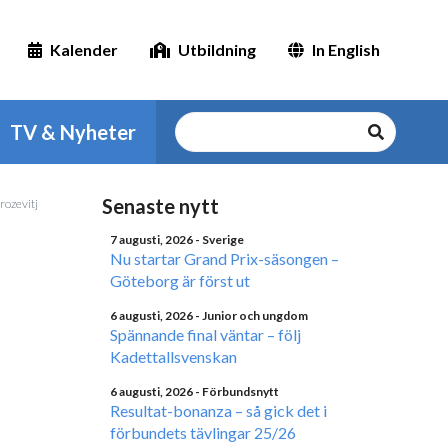
Kalender
Utbildning
In English
TV & Nyheter
Senaste nytt
rozevitj
7 augusti, 2026
- Sverige
Nu startar Grand Prix-säsongen –
Göteborg är först ut
6 augusti, 2026
- Junior och ungdom
Spännande final väntar – följ
Kadettallsvenskan
6 augusti, 2026
- Förbundsnytt
Resultat-bonanza – så gick det i
förbundets tävlingar 25/26