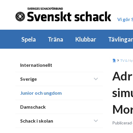
Vi gör
Spela
Träna
Klubbar
Tävlinga
TV & Ny
Internationellt
Adr
Sverige
sim
Junior och ungdom
Mor
Damschack
Schack i skolan
Publicerad 