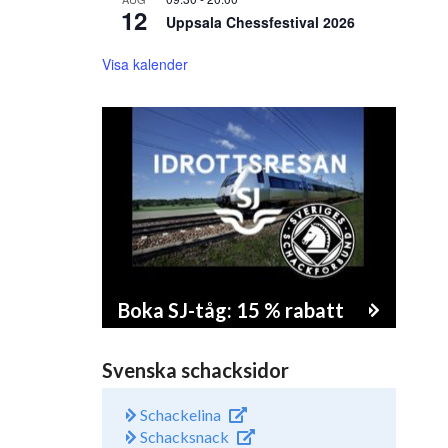
12
Uppsala Chessfestival 2026
Visa kalender
Boka SJ-tåg: 15 % rabatt
Svenska schacksidor
Schackelina
Schacksnack