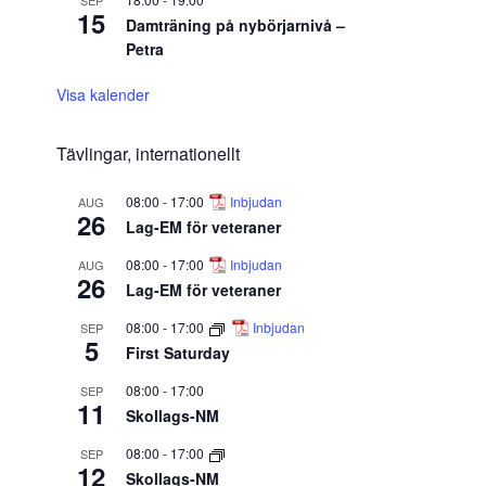
SEP
15
Damträning på nybörjarnivå –
Petra
Visa kalender
Tävlingar, internationellt
08:00
-
17:00
Inbjudan
AUG
26
Lag-EM för veteraner
08:00
-
17:00
Inbjudan
AUG
26
Lag-EM för veteraner
08:00
-
17:00
Inbjudan
SEP
5
First Saturday
08:00
-
17:00
SEP
11
Skollags-NM
08:00
-
17:00
SEP
12
Skollags-NM