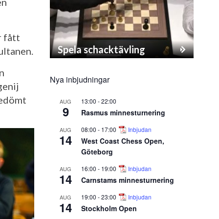
en
 fått
Spela schacktävling
ultanen.
n
Nya inbjudningar
enij
bedömt
13:00
-
22:00
AUG
9
Rasmus minnesturnering
08:00
-
17:00
Inbjudan
AUG
14
West Coast Chess Open,
Göteborg
16:00
-
19:00
Inbjudan
AUG
14
Carnstams minnesturnering
19:00
-
23:00
Inbjudan
AUG
14
Stockholm Open