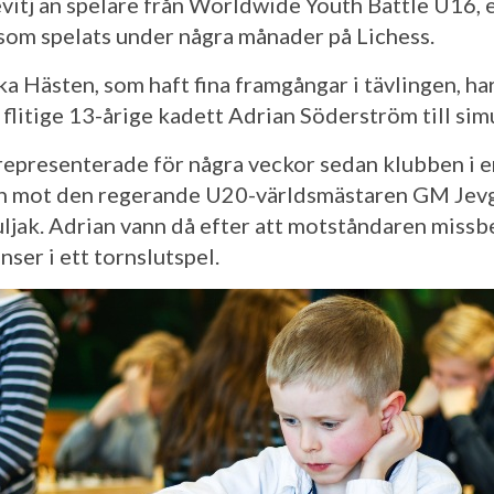
itj an spelare från Worldwide Youth Battle U16, 
 som spelats under några månader på Lichess.
a Hästen, som haft fina framgångar i tävlingen, har
 flitige 13-årige kadett Adrian Söderström till sim
representerade för några veckor sedan klubben i e
n mot den regerande U20-världsmästaren GM Jevg
ljak. Adrian vann då efter att motståndaren miss
nser i ett tornslutspel.