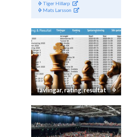
Tiger Hillarp
Mats Larsson
Tävlingar, rating, resultat