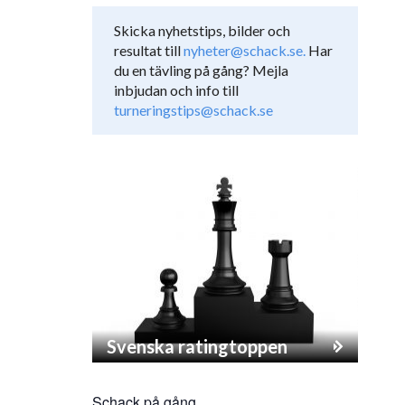
Skicka nyhetstips, bilder och
resultat till
nyheter@schack.se.
Har
du en tävling på gång? Mejla
inbjudan och info till
turneringstips@schack.se
Svenska ratingtoppen
Schack på gång