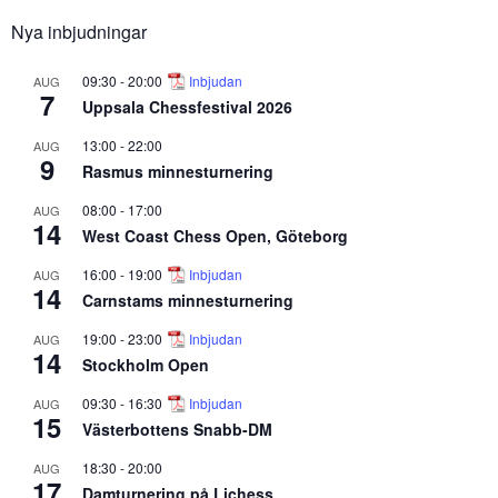
Nya inbjudningar
09:30
-
20:00
Inbjudan
AUG
7
Uppsala Chessfestival 2026
13:00
-
22:00
AUG
9
Rasmus minnesturnering
08:00
-
17:00
AUG
14
West Coast Chess Open, Göteborg
16:00
-
19:00
Inbjudan
AUG
14
Carnstams minnesturnering
19:00
-
23:00
Inbjudan
AUG
14
Stockholm Open
09:30
-
16:30
Inbjudan
AUG
15
Västerbottens Snabb-DM
18:30
-
20:00
AUG
17
Damturnering på Lichess