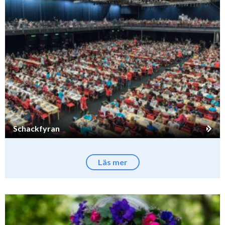
Schackfyran
Läs mer