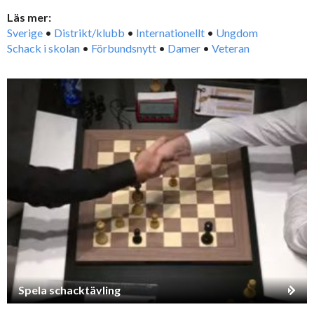
Läs mer:
Sverige
•
Distrikt/klubb
•
Internationellt
•
Ungdom
Schack i skolan
•
Förbundsnytt
•
Damer
•
Veteran
Spela schacktävling