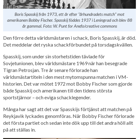
Boris Spasskij från 1973, ett år efter ”århundradets match” mot
amerikanen Bobby Fischer. Spasskij föddes 1937 i Leningrad och blev 88
år gammal. Foto: W. Punt for Anefo/creative commons
Den förre detta världsmästaren i schack, Boris Spasskij, är död.
Det meddelar det ryska schackförbundet på torsdagskvällen.
Spasskij, som under sin storhetstiden tävlade för
Sovjetunionen, blev världsmästare 1969 när han besegrade
Tigran Petrosjan. Tre år senare förlorade han
världsmästartiteln i den mest mytomspunna matchen i VM-
historien. Det var mötet 1972 mot Bobby Fischer som gjorde
både Spasskij och amerikanen till den tidens största
sportstjärnor – och eviga schacklegender.
Många har sagt att det var Spasskijs förtjänst att matchen på
Reykjavik lyckades genomföras. När Bobby Fischer förlorade
det första partiet och sedan inte dök upp till det andra höll allt
på att ställas in.