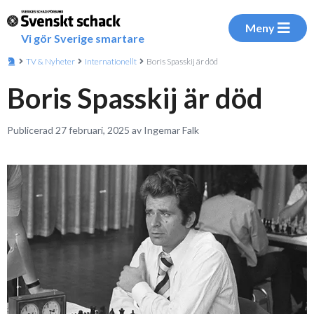
Meny
Vi gör Sverige smartare
TV & Nyheter
Internationellt
Boris Spasskij är död
Boris Spasskij är död
Publicerad 27 februari, 2025 av Ingemar Falk