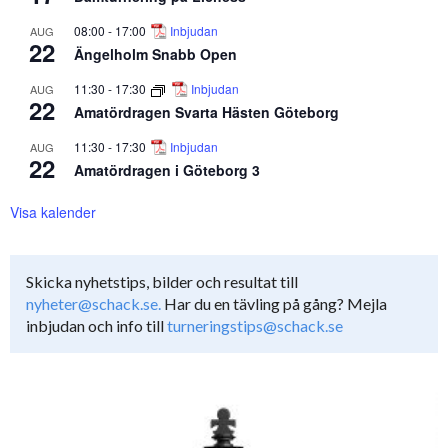
08:00
-
17:00
Inbjudan
AUG
22
Ängelholm Snabb Open
11:30
-
17:30
Inbjudan
AUG
22
Amatördragen Svarta Hästen Göteborg
11:30
-
17:30
Inbjudan
AUG
22
Amatördragen i Göteborg 3
Visa kalender
Skicka nyhetstips, bilder och resultat till
nyheter@schack.se.
Har du en tävling på gång? Mejla
inbjudan och info till
turneringstips@schack.se