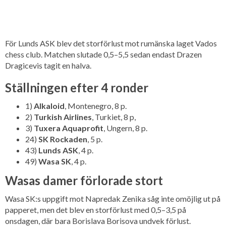
För Lunds ASK blev det storförlust mot rumänska laget Vados
chess club. Matchen slutade 0,5–5,5 sedan endast Drazen
Dragicevis tagit en halva.
Ställningen efter 4 ronder
1)
Alkaloid
, Montenegro, 8 p.
2)
Turkish Airlines
, Turkiet, 8 p,
3)
Tuxera Aquaprofit
, Ungern, 8 p.
24)
SK Rockaden
, 5 p.
43)
Lunds ASK
, 4 p.
49)
Wasa SK
, 4 p.
Wasas damer förlorade stort
Wasa SK:s uppgift mot Napredak Zenika såg inte omöjlig ut på
papperet, men det blev en storförlust med 0,5–3,5 på
onsdagen, där bara Borislava Borisova undvek förlust.