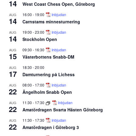
14
West Coast Chess Open, Göteborg
16:00
-
19:00
Inbjudan
AUG
14
Carnstams minnesturnering
19:00
-
23:00
Inbjudan
AUG
14
Stockholm Open
09:30
-
16:30
Inbjudan
AUG
15
Västerbottens Snabb-DM
18:30
-
20:00
AUG
17
Damturnering på Lichess
08:00
-
17:00
Inbjudan
AUG
22
Ängelholm Snabb Open
11:30
-
17:30
Inbjudan
AUG
22
Amatördragen Svarta Hästen Göteborg
11:30
-
17:30
Inbjudan
AUG
22
Amatördragen i Göteborg 3