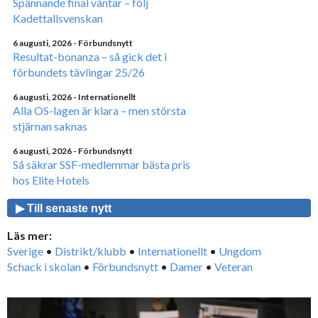
Spännande final väntar – följ
Kadettallsvenskan
6 augusti, 2026
- Förbundsnytt
Resultat-bonanza – så gick det i
förbundets tävlingar 25/26
6 augusti, 2026
- Internationellt
Alla OS-lagen är klara – men största
stjärnan saknas
6 augusti, 2026
- Förbundsnytt
Så säkrar SSF-medlemmar bästa pris
hos Elite Hotels
▶ Till senaste nytt
Läs mer:
Sverige
•
Distrikt/klubb
•
Internationellt
•
Ungdom
Schack i skolan
•
Förbundsnytt
•
Damer
•
Veteran