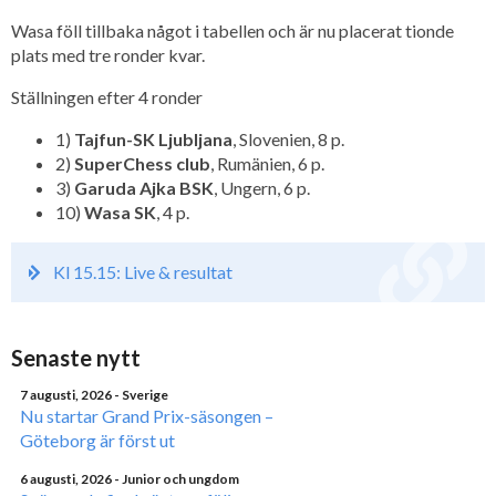
Wasa föll tillbaka något i tabellen och är nu placerat tionde
plats med tre ronder kvar.
Ställningen efter 4 ronder
1)
Tajfun-SK Ljubljana
, Slovenien, 8 p.
2)
SuperChess club
, Rumänien, 6 p.
3)
Garuda Ajka BSK
, Ungern, 6 p.
10)
Wasa SK
, 4 p.
Kl 15.15: Live & resultat
Senaste nytt
7 augusti, 2026
- Sverige
Nu startar Grand Prix-säsongen –
Göteborg är först ut
6 augusti, 2026
- Junior och ungdom