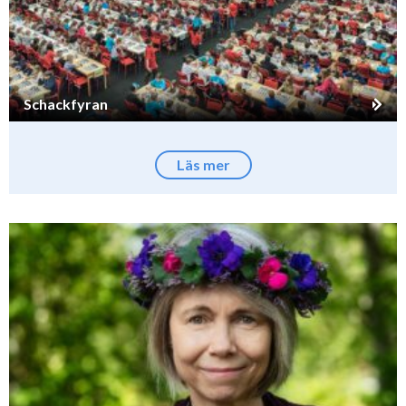
Schackfyran
Läs mer