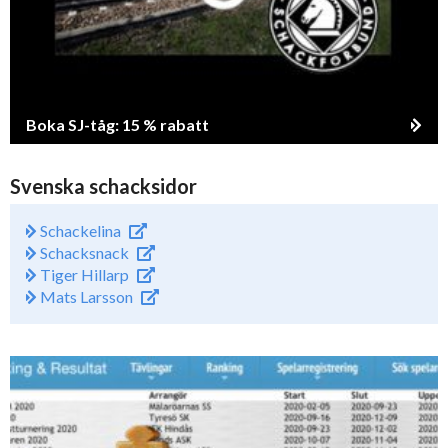
Boka SJ-tåg: 15 % rabatt
Svenska schacksidor
Schackelina
Schacksnack
Tiger Hillarp
Mats Larsson