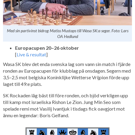
Med sin partivinst bidrog Matiss Mustaps till Wasa SK:a seger. Foto: Lars
OA Hedlund
Europacupen 20–26 oktober
[
Live & resultat
]
Wasa SK blev det enda svenska lag som vann sin match i fjärde
ronden av Europacupen för klubblag på onsdagen. Segern med
3,5–2,5 mot belgiska Koninklijke Wetterse Vrijpion förde upp
laget till 49:e plats.
SK Rockaden låg bäst till före ronden, och bjöd verkligen upp
till kamp mot israeliska Rishon Le Zion. Jung Min Seo som
spelade remi mot Vasilij Ivantjuk i tisdags fick oavgjort mot
ännu en legendar: Boris Gelfand.