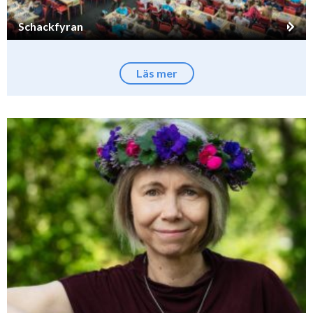
Schackfyran
Läs mer