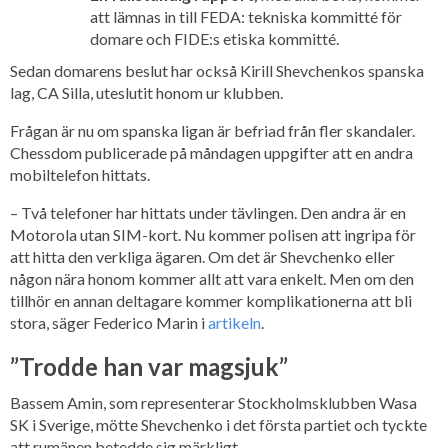
att lämnas in till FEDA: tekniska kommitté för
domare och FIDE:s etiska kommitté.
Sedan domarens beslut har också Kirill Shevchenkos spanska
lag, CA Silla, uteslutit honom ur klubben.
Frågan är nu om spanska ligan är befriad från fler skandaler.
Chessdom publicerade på måndagen uppgifter att en andra
mobiltelefon hittats.
– Två telefoner har hittats under tävlingen. Den andra är en
Motorola utan SIM-kort. Nu kommer polisen att ingripa för
att hitta den verkliga ägaren. Om det är Shevchenko eller
någon nära honom kommer allt att vara enkelt. Men om den
tillhör en annan deltagare kommer komplikationerna att bli
stora, säger Federico Marin i
artikeln
.
”Trodde han var magsjuk”
Bassem Amin, som representerar Stockholmsklubben Wasa
SK i Sverige, mötte Shevchenko i det första partiet och tyckte
att rumänen betedde sig märkligt.