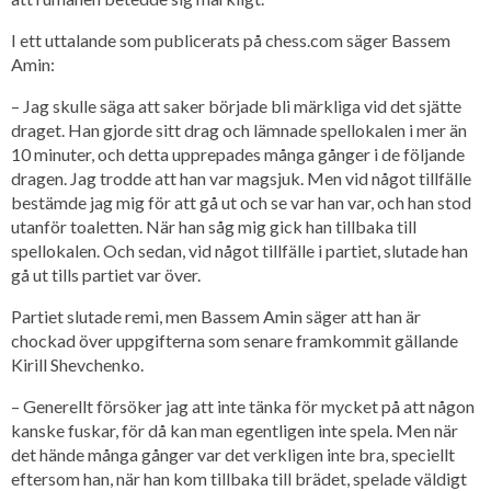
I ett uttalande som publicerats på chess.com säger Bassem
Amin:
– Jag skulle säga att saker började bli märkliga vid det sjätte
draget. Han gjorde sitt drag och lämnade spellokalen i mer än
10 minuter, och detta upprepades många gånger i de följande
dragen. Jag trodde att han var magsjuk. Men vid något tillfälle
bestämde jag mig för att gå ut och se var han var, och han stod
utanför toaletten. När han såg mig gick han tillbaka till
spellokalen. Och sedan, vid något tillfälle i partiet, slutade han
gå ut tills partiet var över.
Partiet slutade remi, men Bassem Amin säger att han är
chockad över uppgifterna som senare framkommit gällande
Kirill Shevchenko.
– Generellt försöker jag att inte tänka för mycket på att någon
kanske fuskar, för då kan man egentligen inte spela. Men när
det hände många gånger var det verkligen inte bra, speciellt
eftersom han, när han kom tillbaka till brädet, spelade väldigt