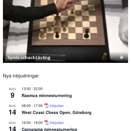
Spela schacktävling
Nya inbjudningar
13:00
-
22:00
AUG
9
Rasmus minnesturnering
08:00
-
17:00
Inbjudan
AUG
14
West Coast Chess Open, Göteborg
16:00
-
19:00
Inbjudan
AUG
14
Carnstams minnesturnering