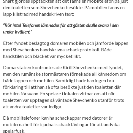
Snart gjordes upptäckten att det fanns en mobiltelefon på just
den toaletten som Shevchenko besökte. På mobilen fanns en
lapp klistrad med handskriven text:
”Rör inte! Telefonen lämnades för att gästen skulle svara i den
under kvällen!”
Efter fyndet beslagtog domaren mobilen och jämförde lappen
med Shevchenkos handskrivna schackprotokoll. Både
handstilen och bläcket var mycket likt.
Domarstaben konfronterade Kirill Shevchenko med fyndet,
men den rumänske stormästaren förnekade all kännedom om
både lappen och mobilen. Samtidigt hade han ingen bra
förklaring till att han så ofta besökte just den toaletten där
mobilen försvann. En spelare i lokalen vittnar om att när
toaletten var upptagen så väntade Shevchenko utanför trots
att andra toaletter var lediga.
Då mobiltelefoner kan ha schackappar med datorer är
mobilerna helt förbjudna i schacktävlingar för att undvika
spelarfusk.