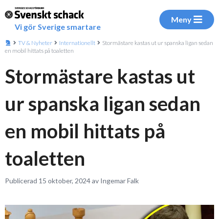
Meny
Vi gör Sverige smartare
TV & Nyheter
Internationellt
Stormästare kastas ut ur spanska ligan sedan
en mobil hittats på toaletten
Stormästare kastas ut
ur spanska ligan sedan
en mobil hittats på
toaletten
Publicerad 15 oktober, 2024 av Ingemar Falk