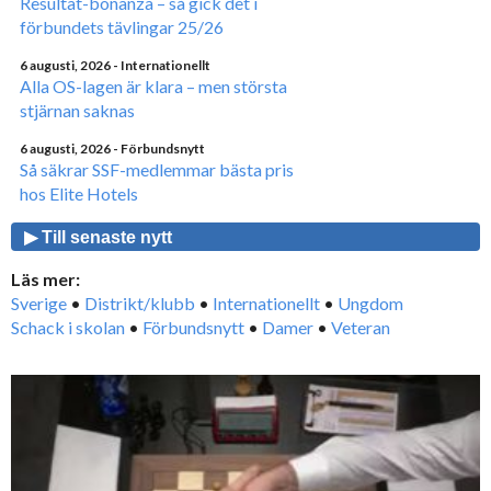
Resultat-bonanza – så gick det i
förbundets tävlingar 25/26
6 augusti, 2026
- Internationellt
Alla OS-lagen är klara – men största
stjärnan saknas
6 augusti, 2026
- Förbundsnytt
Så säkrar SSF-medlemmar bästa pris
hos Elite Hotels
▶ Till senaste nytt
Läs mer:
Sverige
•
Distrikt/klubb
•
Internationellt
•
Ungdom
Schack i skolan
•
Förbundsnytt
•
Damer
•
Veteran