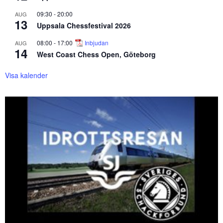
09:30
-
20:00
AUG
13
Uppsala Chessfestival 2026
08:00
-
17:00
Inbjudan
AUG
14
West Coast Chess Open, Göteborg
Visa kalender