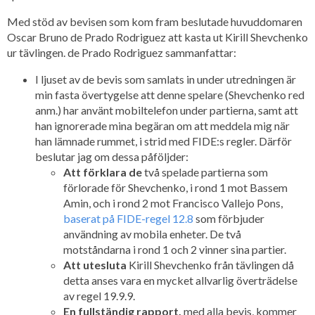
Med stöd av bevisen som kom fram beslutade huvuddomaren
Oscar Bruno de Prado Rodriguez att kasta ut Kirill Shevchenko
ur tävlingen. de Prado Rodriguez sammanfattar:
I ljuset av de bevis som samlats in under utredningen är
min fasta övertygelse att denne spelare (Shevchenko red
anm.) har använt mobiltelefon under partierna, samt att
han ignorerade mina begäran om att meddela mig när
han lämnade rummet, i strid med FIDE:s regler. Därför
beslutar jag om dessa påföljder:
Att förklara de
två spelade partierna som
förlorade för Shevchenko, i rond 1 mot Bassem
Amin, och i rond 2 mot Francisco Vallejo Pons,
baserat på FIDE-regel 12.
8
som förbjuder
användning av mobila enheter. De två
motståndarna i rond 1 och 2 vinner sina partier.
Att utesluta
Kirill Shevchenko från tävlingen då
detta anses vara en mycket allvarlig överträdelse
av regel 19.9.9.
En fullständig rapport,
med alla bevis, kommer