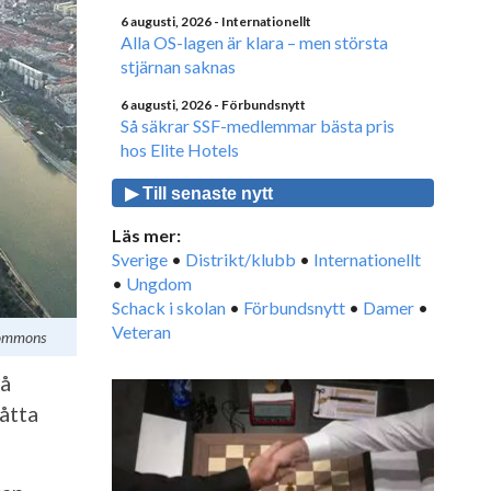
6 augusti, 2026
- Internationellt
Alla OS-lagen är klara – men största
stjärnan saknas
6 augusti, 2026
- Förbundsnytt
Så säkrar SSF-medlemmar bästa pris
hos Elite Hotels
▶ Till senaste nytt
Läs mer:
Sverige
•
Distrikt/klubb
•
Internationellt
•
Ungdom
Schack i skolan
•
Förbundsnytt
•
Damer
•
Veteran
 commons
då
åtta