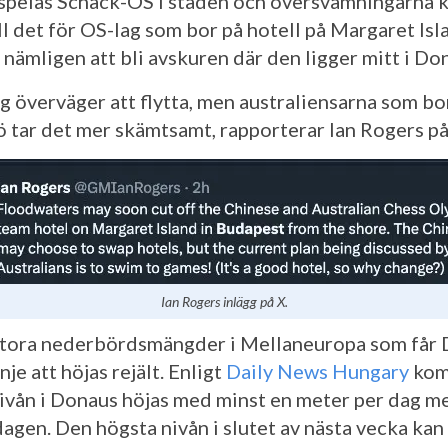
 spelas Schack-OS i staden och översvämningarna 
ill det för OS-lag som bor på hotell på Margaret Isl
 nämligen att bli avskuren där den ligger mitt i Do
ag överväger att flytta, men australiensarna som bo
 tar det mer skämtsamt, rapporterar Ian Rogers på
Ian Rogers inlägg på X.
stora nederbördsmängder i Mellaneuropa som får
nje att höjas rejält. Enligt
Daily News Hungary
kom
ivån i Donaus höjas med minst en meter per dag me
agen. Den högsta nivån i slutet av nästa vecka kan