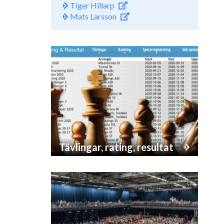
Tiger Hillarp
Mats Larsson
Tävlingar, rating, resultat