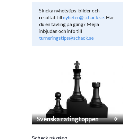
Skicka nyhetstips, bilder och
resultat till
nyheter@schack.se.
Har
du en tävling på gång? Mejla
inbjudan och info till
turneringstips@schack.se
Svenska ratingtoppen
Schack på gång