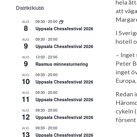
hela åt
Distrikt/klubb
att väg
Margare
09:30
-
20:00
AUG
8
Uppsala Chessfestival 2026
I Sveri
09:30
-
20:00
AUG
hotell 
9
Uppsala Chessfestival 2026
– Inget
13:00
-
22:00
AUG
9
Peter B
Rasmus minnesturnering
inget ö
09:30
-
20:00
AUG
10
Europa,
Uppsala Chessfestival 2026
09:30
-
20:00
AUG
Redan in
11
Uppsala Chessfestival 2026
Häromda
09:30
-
20:00
cykeln 
AUG
12
Uppsala Chessfestival 2026
försent 
09:30
-
20:00
AUG
13
Uppsala Chessfestival 2026