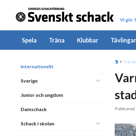
Vi gör
Spela
Träna
Klubbar
Tävlinga
TV & Ny
Internationellt
Var
Sverige
sta
Junior och ungdom
Publicerad
Damschack
Schack i skolan