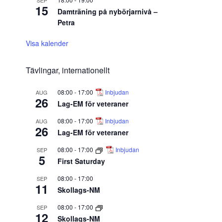
SEP
15
Damträning på nybörjarnivå –
Petra
Visa kalender
Tävlingar, internationellt
08:00
-
17:00
Inbjudan
AUG
26
Lag-EM för veteraner
08:00
-
17:00
Inbjudan
AUG
26
Lag-EM för veteraner
08:00
-
17:00
Inbjudan
SEP
5
First Saturday
08:00
-
17:00
SEP
11
Skollags-NM
08:00
-
17:00
SEP
12
Skollags-NM