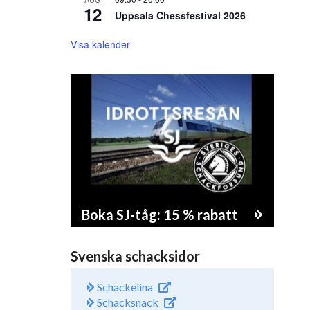
12
Uppsala Chessfestival 2026
Visa kalender
Boka SJ-tåg: 15 % rabatt
Svenska schacksidor
Schackelina
Schacksnack