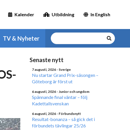
Kalender
Utbildning
In English
TV & Nyheter
Senaste nytt
 OS-
7 augusti, 2026
- Sverige
Nu startar Grand Prix-säsongen –
Göteborg är först ut
6 augusti, 2026
- Junior och ungdom
Spännande final väntar – följ
Kadettallsvenskan
6 augusti, 2026
- Förbundsnytt
Resultat-bonanza – så gick det i
förbundets tävlingar 25/26