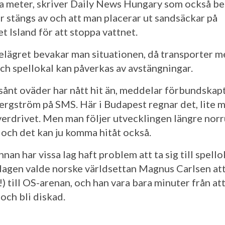
ta meter, skriver Daily News Hungary som också be
ar stängs av och att man placerar ut sandsäckar på
t Island för att stoppa vattnet.
gelägret bevakar man situationen, då transporter m
och spellokal kan påverkas av avstängningar.
 sånt oväder har nått hit än, meddelar förbundska
ergström på SMS. Här i Budapest regnar det, lite 
verdrivet. Men man följer utvecklingen längre norr
 och det kan ju komma hitåt också.
nan har vissa lag haft problem att ta sig till spello
gen valde norske världsettan Magnus Carlsen att
(!) till OS-arenan, och han vara bara minuter från a
och bli diskad.