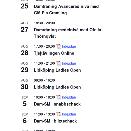
25
Damträning Avancerad nivå med
GM Pia Cramling
18:30
-
20:00
AUG
27
Damträning medelnivå med Ofelia
Thörnqvist
17:00
-
20:00
Inbjudan
AUG
28
Tjejtävlingen Online
11:00
-
21:00
Inbjudan
AUG
29
Lidköping Ladies Open
09:00
-
16:30
AUG
30
Lidköping Ladies Open
10:00
-
18:30
Inbjudan
SEP
5
Dam-SM i snabbschack
11:00
-
13:30
Inbjudan
SEP
6
Dam-SM i blixtschack
18:00
-
19:00