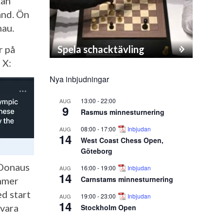
kan
and. Ön
nau.
Spela schacktävling
r på
 X:
Nya inbjudningar
13:00
-
22:00
AUG
9
Rasmus minnesturnering
08:00
-
17:00
Inbjudan
AUG
14
West Coast Chess Open,
Göteborg
 Donaus
16:00
-
19:00
Inbjudan
AUG
14
Carnstams minnesturnering
mer
d start
19:00
-
23:00
Inbjudan
AUG
14
 vara
Stockholm Open