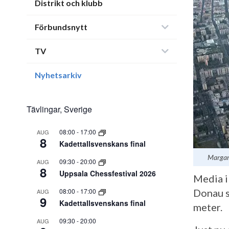
Distrikt och klubb
Förbundsnytt
TV
Nyhetsarkiv
Tävlingar, Sverige
08:00
-
17:00
AUG
8
Kadettallsvenskans final
Margare
09:30
-
20:00
AUG
8
Uppsala Chessfestival 2026
Media i
08:00
-
17:00
Donau s
AUG
9
Kadettallsvenskans final
meter.
09:30
-
20:00
AUG