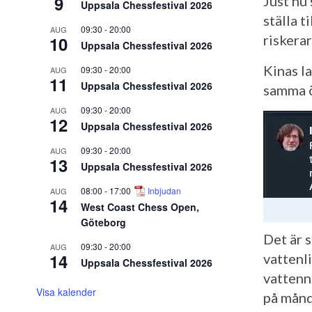
9
Just nu
Uppsala Chessfestival 2026
ställa t
09:30
-
20:00
AUG
riskerar
10
Uppsala Chessfestival 2026
Kinas l
09:30
-
20:00
AUG
11
Uppsala Chessfestival 2026
samma ö
09:30
-
20:00
AUG
12
Uppsala Chessfestival 2026
09:30
-
20:00
AUG
13
Uppsala Chessfestival 2026
08:00
-
17:00
Inbjudan
AUG
14
West Coast Chess Open,
Göteborg
Det är 
09:30
-
20:00
AUG
14
vattenli
Uppsala Chessfestival 2026
vattenn
Visa kalender
på månd