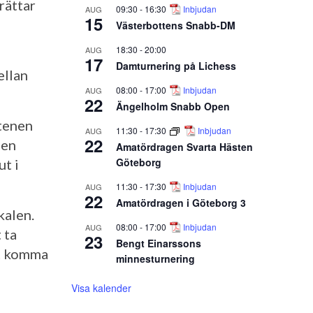
rättar
09:30
-
16:30
Inbjudan
AUG
15
Västerbottens Snabb-DM
18:30
-
20:00
AUG
17
Damturnering på Lichess
ellan
08:00
-
17:00
Inbjudan
AUG
22
Ängelholm Snabb Open
ptenen
11:30
-
17:30
Inbjudan
AUG
22
men
Amatördragen Svarta Hästen
Göteborg
ut i
11:30
-
17:30
Inbjudan
AUG
22
Amatördragen i Göteborg 3
kalen.
08:00
-
17:00
Inbjudan
AUG
 ta
23
Bengt Einarssons
tt komma
minnesturnering
Visa kalender