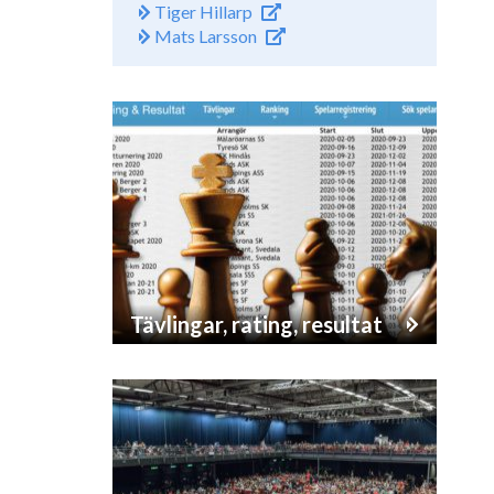
Tiger Hillarp
Mats Larsson
Tävlingar, rating, resultat