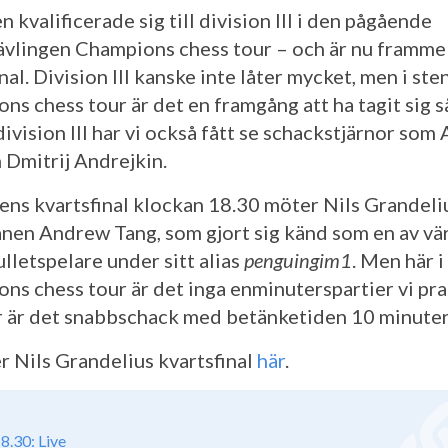
 kvalificerade sig till division III i den pågående
ävlingen Champions chess tour – och är nu framme 
nal. Division III kanske inte låter mycket, men i st
ns chess tour är det en framgång att ha tagit sig s
 division III har vi också fått se schackstjärnor som
h Dmitrij Andrejkin.
gens kvartsfinal klockan 18.30 möter Nils Grandeli
nen Andrew Tang, som gjort sig känd som en av vä
lletspelare under sitt alias
penguingim1
. Men här i
ns chess tour är det inga enminuterspartier vi pra
r är det snabbschack med betänketiden 10 minuter
er Nils Grandelius kvartsfinal
här
.
8.30: Live