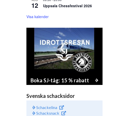
12
Uppsala Chessfestival 2026
Visa kalender
Boka SJ-tåg: 15 % rabatt
Svenska schacksidor
Schackelina
Schacksnack