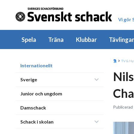
Vi gör
Spela
Träna
Klubbar
Tävlinga
TV & Ny
Internationellt
Nils
Sverige
Cha
Junior och ungdom
Publicerad 
Damschack
Schack i skolan