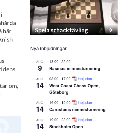
i
enhårda
Spela schacktävling
å här
 Anish
Nya inbjudningar
us
13:00
-
22:00
AUG
9
Rasmus minnesturnering
rldens
08:00
-
17:00
Inbjudan
AUG
14
tar om,
West Coast Chess Open,
Göteborg
.
16:00
-
19:00
Inbjudan
AUG
14
Carnstams minnesturnering
19:00
-
23:00
Inbjudan
AUG
14
Stockholm Open