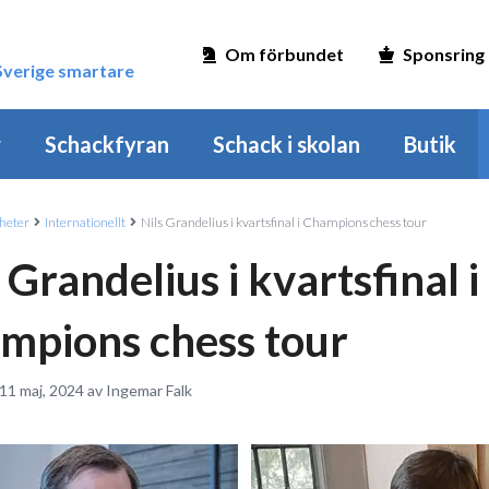
Om förbundet
Sponsring
 Sverige smartare
r
Schackfyran
Schack i skolan
Butik
heter
Internationellt
Nils Grandelius i kvartsfinal i Champions chess tour
 Grandelius i kvartsfinal i
mpions chess tour
11 maj, 2024 av Ingemar Falk