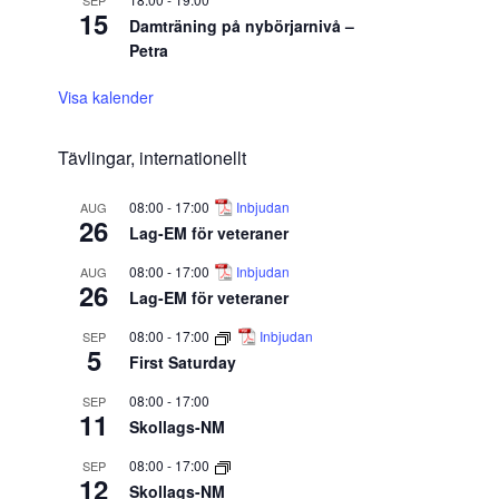
SEP
15
Damträning på nybörjarnivå –
Petra
Visa kalender
Tävlingar, internationellt
08:00
-
17:00
Inbjudan
AUG
26
Lag-EM för veteraner
08:00
-
17:00
Inbjudan
AUG
26
Lag-EM för veteraner
08:00
-
17:00
Inbjudan
SEP
5
First Saturday
08:00
-
17:00
SEP
11
Skollags-NM
08:00
-
17:00
SEP
12
Skollags-NM