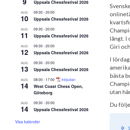
9
Uppsala Chessfestival 2026
Svensken
09:30
-
20:00
AUG
onlinet
10
Uppsala Chessfestival 2026
kvartsfi
09:30
-
20:00
AUG
Champio
11
Uppsala Chessfestival 2026
långt. I
Giri oc
09:30
-
20:00
AUG
12
Uppsala Chessfestival 2026
I lörda
09:30
-
20:00
AUG
13
amerika
Uppsala Chessfestival 2026
bästa bu
08:00
-
17:00
Inbjudan
AUG
Champio
14
West Coast Chess Open,
utan hä
Göteborg
09:30
-
20:00
AUG
Du följ
14
Uppsala Chessfestival 2026
Visa kalender
1