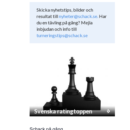
Skicka nyhetstips, bilder och
resultat till
nyheter@schack.se.
Har
du en tävling på gång? Mejla
inbjudan och info till
turneringstips@schack.se
Svenska ratingtoppen
Schack på gång