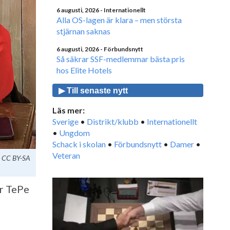
6 augusti, 2026
- Internationellt
Alla OS-lagen är klara – men största
stjärnan saknas
6 augusti, 2026
- Förbundsnytt
Så säkrar SSF-medlemmar bästa pris
hos Elite Hotels
▶ Till senaste nytt
Läs mer:
Sverige
•
Distrikt/klubb
•
Internationellt
•
Ungdom
Schack i skolan
•
Förbundsnytt
•
Damer
•
Veteran
, CC BY-SA
er TePe