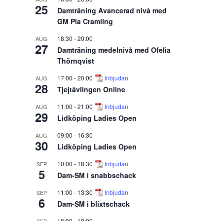
25
Damträning Avancerad nivå med
GM Pia Cramling
18:30
-
20:00
AUG
27
Damträning medelnivå med Ofelia
Thörnqvist
17:00
-
20:00
Inbjudan
AUG
28
Tjejtävlingen Online
11:00
-
21:00
Inbjudan
AUG
29
Lidköping Ladies Open
09:00
-
16:30
AUG
30
Lidköping Ladies Open
10:00
-
18:30
Inbjudan
SEP
5
Dam-SM i snabbschack
11:00
-
13:30
Inbjudan
SEP
6
Dam-SM i blixtschack
18:00
-
19:00