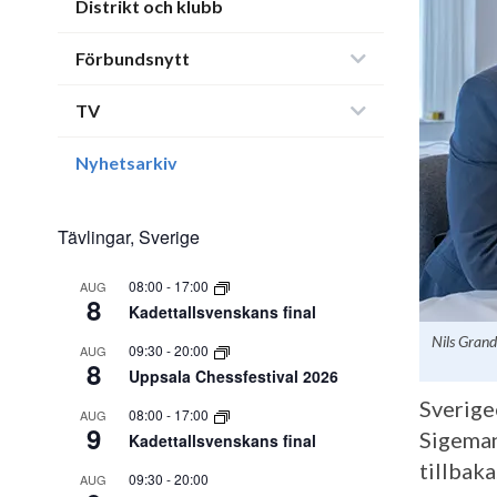
Distrikt och klubb
Förbundsnytt
TV
Nyhetsarkiv
Tävlingar, Sverige
08:00
-
17:00
AUG
8
Kadettallsvenskans final
Nils Gran
09:30
-
20:00
AUG
8
Uppsala Chessfestival 2026
Sverige
08:00
-
17:00
AUG
9
Sigeman
Kadettallsvenskans final
tillbaka
09:30
-
20:00
AUG