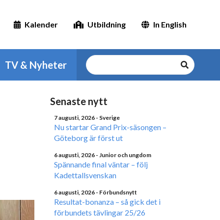
Kalender
Utbildning
In English
TV & Nyheter
Senaste nytt
7 augusti, 2026
- Sverige
Nu startar Grand Prix-säsongen –
Göteborg är först ut
6 augusti, 2026
- Junior och ungdom
Spännande final väntar – följ
Kadettallsvenskan
6 augusti, 2026
- Förbundsnytt
Resultat-bonanza – så gick det i
förbundets tävlingar 25/26