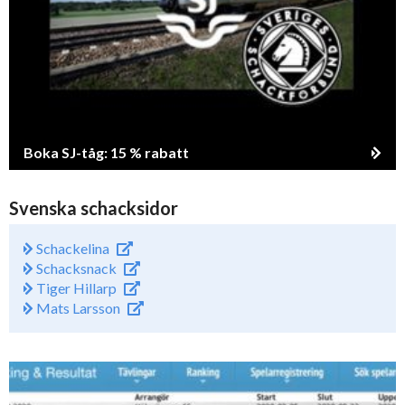
Boka SJ-tåg: 15 % rabatt
Svenska schacksidor
Schackelina
Schacksnack
Tiger Hillarp
Mats Larsson