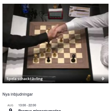
Spela schacktävling
Nya inbjudningar
13:00
-
22:00
AUG
9
Rasmus minnesturnering