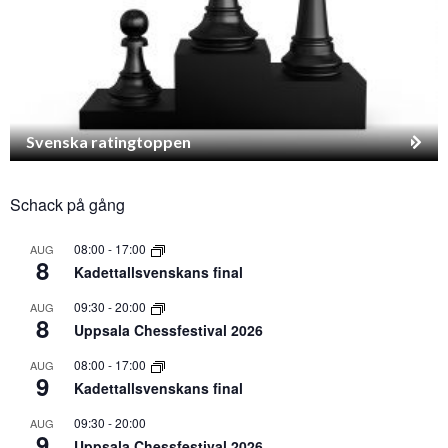
Svenska ratingtoppen
Schack på gång
08:00
-
17:00
AUG
8
Kadettallsvenskans final
09:30
-
20:00
AUG
8
Uppsala Chessfestival 2026
08:00
-
17:00
AUG
9
Kadettallsvenskans final
09:30
-
20:00
AUG
9
Uppsala Chessfestival 2026