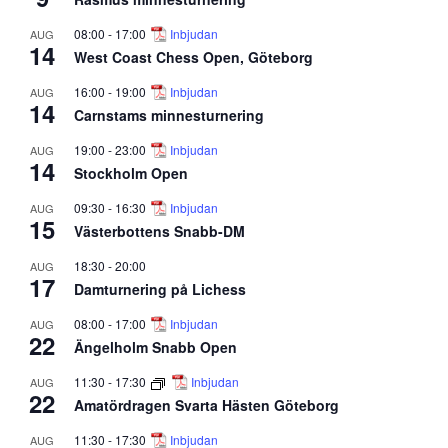
08:00
-
17:00
Inbjudan
AUG
14
West Coast Chess Open, Göteborg
16:00
-
19:00
Inbjudan
AUG
14
Carnstams minnesturnering
19:00
-
23:00
Inbjudan
AUG
14
Stockholm Open
09:30
-
16:30
Inbjudan
AUG
15
Västerbottens Snabb-DM
18:30
-
20:00
AUG
17
Damturnering på Lichess
08:00
-
17:00
Inbjudan
AUG
22
Ängelholm Snabb Open
11:30
-
17:30
Inbjudan
AUG
22
Amatördragen Svarta Hästen Göteborg
11:30
-
17:30
Inbjudan
AUG