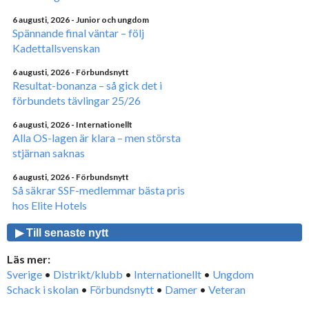
6 augusti, 2026
- Junior och ungdom
Spännande final väntar – följ
Kadettallsvenskan
6 augusti, 2026
- Förbundsnytt
Resultat-bonanza – så gick det i
förbundets tävlingar 25/26
6 augusti, 2026
- Internationellt
Alla OS-lagen är klara – men största
stjärnan saknas
6 augusti, 2026
- Förbundsnytt
Så säkrar SSF-medlemmar bästa pris
hos Elite Hotels
▶ Till senaste nytt
Läs mer:
Sverige
•
Distrikt/klubb
•
Internationellt
•
Ungdom
Schack i skolan
•
Förbundsnytt
•
Damer
•
Veteran