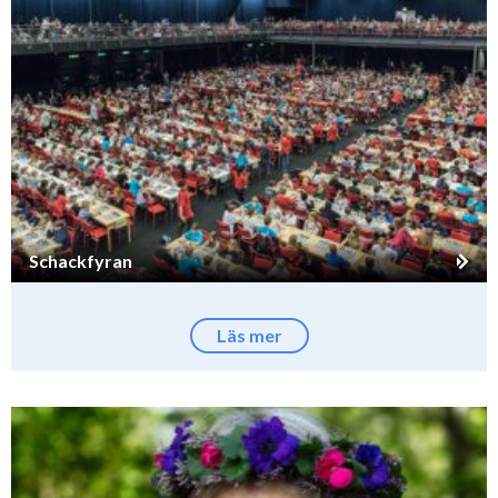
Schackfyran
Läs mer