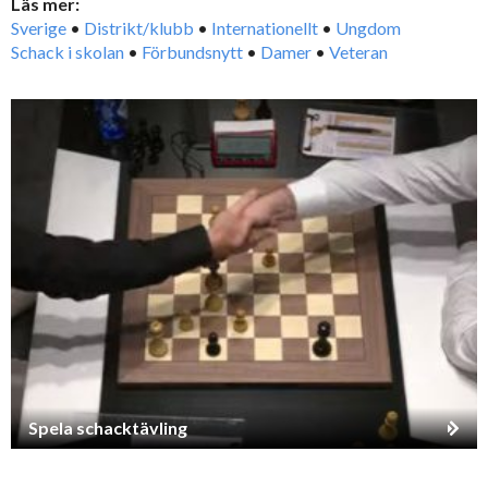
Läs mer:
Sverige
•
Distrikt/klubb
•
Internationellt
•
Ungdom
Schack i skolan
•
Förbundsnytt
•
Damer
•
Veteran
Spela schacktävling