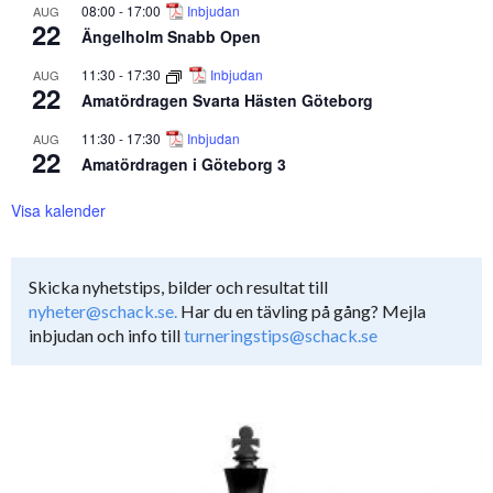
08:00
-
17:00
Inbjudan
AUG
22
Ängelholm Snabb Open
11:30
-
17:30
Inbjudan
AUG
22
Amatördragen Svarta Hästen Göteborg
11:30
-
17:30
Inbjudan
AUG
22
Amatördragen i Göteborg 3
Visa kalender
Skicka nyhetstips, bilder och resultat till
nyheter@schack.se.
Har du en tävling på gång? Mejla
inbjudan och info till
turneringstips@schack.se