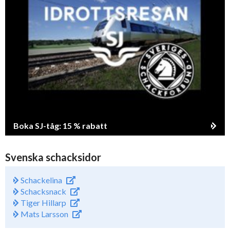
Boka SJ-tåg: 15 % rabatt
Svenska schacksidor
Schackelina
Schacksnack
Tiger Hillarp
Mats Larsson