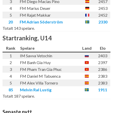
3
FM Diego Macias Pino
2457
4
FM Marius Deuer
2453
5
FM Rajat Makkar
2452
20
FM Adrian Söderström
2330
Totalt 143 spelare.
Startranking, U14
Rank
Spelare
Land
Elo
1
IM Savva Vetochin
2403
2
FM Banh Gia Huy
2397
3
FM Pham Tran Gia Phuc
2386
4
FM Daniel M Tabuenca
2383
5
FM Alex Villa Tornero
2383
85
Melvin Ral Lustig
1911
Totalt 187 spelare.
Senaste nytt