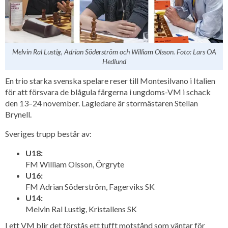
Melvin Ral Lustig, Adrian Söderström och William Olsson. Foto: Lars OA
Hedlund
En trio starka svenska spelare reser till Montesilvano i Italien
för att försvara de blågula färgerna i ungdoms-VM i schack
den 13–24 november. Lagledare är stormästaren Stellan
Brynell.
Sveriges trupp består av:
U18:
FM William Olsson, Örgryte
U16:
FM Adrian Söderström, Fagerviks SK
U14:
Melvin Ral Lustig, Kristallens SK
I ett VM blir det förstås ett tufft motstånd som väntar för