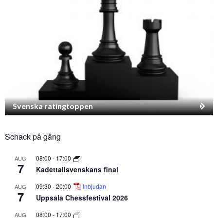
Svenska ratingtoppen
Schack på gång
08:00
-
17:00
AUG
7
Kadettallsvenskans final
09:30
-
20:00
Inbjudan
AUG
7
Uppsala Chessfestival 2026
08:00
-
17:00
AUG