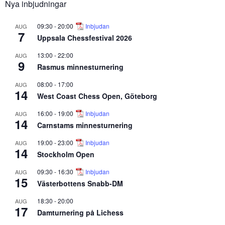
Nya inbjudningar
09:30
-
20:00
Inbjudan
AUG
7
Uppsala Chessfestival 2026
13:00
-
22:00
AUG
9
Rasmus minnesturnering
08:00
-
17:00
AUG
14
West Coast Chess Open, Göteborg
16:00
-
19:00
Inbjudan
AUG
14
Carnstams minnesturnering
19:00
-
23:00
Inbjudan
AUG
14
Stockholm Open
09:30
-
16:30
Inbjudan
AUG
15
Västerbottens Snabb-DM
18:30
-
20:00
AUG
17
Damturnering på Lichess