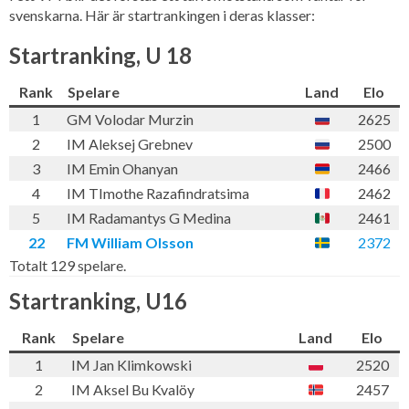
svenskarna. Här är startrankingen i deras klasser:
Startranking, U 18
Rank
Spelare
Land
Elo
1
GM Volodar Murzin
2625
2
IM Aleksej Grebnev
2500
3
IM Emin Ohanyan
2466
4
IM TImothe Razafindratsima
2462
5
IM Radamantys G Medina
2461
22
FM William Olsson
2372
Totalt 129 spelare.
Startranking, U16
Rank
Spelare
Land
Elo
1
IM Jan Klimkowski
2520
2
IM Aksel Bu Kvalöy
2457