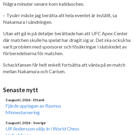
Några minuter senare kom kallduschen.
– Tyvärr måste jag berätta att hela eventet är inställt, sa
Nakamura i sändningen.
Utan att gå in på detaljer berättade han att UFC Apex Center
där matchen skulle ha spelat har dragit sig ur. Det ska också ha
varit problem med sponsorer och fösäkringar i slutskedet av
förberedelserna för matchen.
Schackfansen får helt enkelt fortsätta att vänta på en match
mellan Nakamura och Carlsen.
Senaste nytt
5 augusti, 2026
- Ettan4
Fjärde upplagan av Rasmus
Minnesturnering
5 augusti, 2026
- Sverige
Ulf Andersson väljs in i World Chess