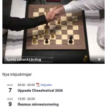
Spela schacktävling
Nya inbjudningar
09:30
-
20:00
Inbjudan
AUG
7
Uppsala Chessfestival 2026
13:00
-
22:00
AUG
9
Rasmus minnesturnering