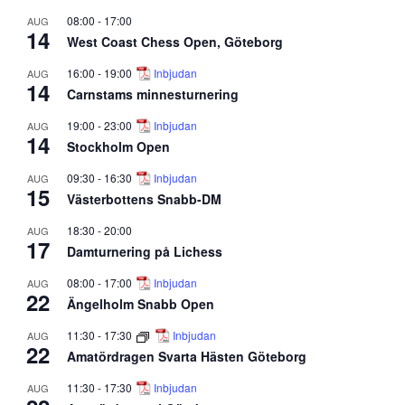
08:00
-
17:00
AUG
14
West Coast Chess Open, Göteborg
16:00
-
19:00
Inbjudan
AUG
14
Carnstams minnesturnering
19:00
-
23:00
Inbjudan
AUG
14
Stockholm Open
09:30
-
16:30
Inbjudan
AUG
15
Västerbottens Snabb-DM
18:30
-
20:00
AUG
17
Damturnering på Lichess
08:00
-
17:00
Inbjudan
AUG
22
Ängelholm Snabb Open
11:30
-
17:30
Inbjudan
AUG
22
Amatördragen Svarta Hästen Göteborg
11:30
-
17:30
Inbjudan
AUG