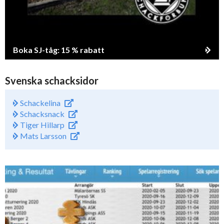
Boka SJ-tåg: 15 % rabatt
Svenska schacksidor
Schackelina
Schacksnack
Tiger Hillarp
Mats Larsson