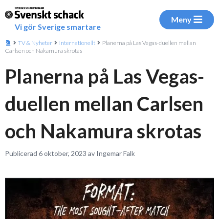
Meny
Vi gör Sverige smartare
TV & Nyheter
Internationellt
Planerna på Las Vegas-duellen mellan
Carlsen och Nakamura skrotas
Planerna på Las Vegas-
duellen mellan Carlsen
och Nakamura skrotas
Publicerad 6 oktober, 2023 av Ingemar Falk