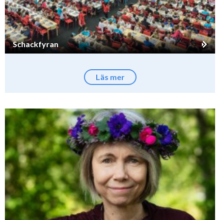
Schackfyran
Läs mer