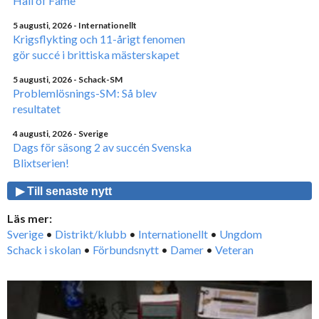
Hall of Fame
5 augusti, 2026
- Internationellt
Krigsflykting och 11-årigt fenomen
gör succé i brittiska mästerskapet
5 augusti, 2026
- Schack-SM
Problemlösnings-SM: Så blev
resultatet
4 augusti, 2026
- Sverige
Dags för säsong 2 av succén Svenska
Blixtserien!
▶ Till senaste nytt
Läs mer:
Sverige
•
Distrikt/klubb
•
Internationellt
•
Ungdom
Schack i skolan
•
Förbundsnytt
•
Damer
•
Veteran