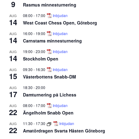
9
Rasmus minnesturnering
08:00
-
17:00
Inbjudan
AUG
14
West Coast Chess Open, Göteborg
16:00
-
19:00
Inbjudan
AUG
14
Carnstams minnesturnering
19:00
-
23:00
Inbjudan
AUG
14
Stockholm Open
09:30
-
16:30
Inbjudan
AUG
15
Västerbottens Snabb-DM
18:30
-
20:00
AUG
17
Damturnering på Lichess
08:00
-
17:00
Inbjudan
AUG
22
Ängelholm Snabb Open
11:30
-
17:30
Inbjudan
AUG
22
Amatördragen Svarta Hästen Göteborg