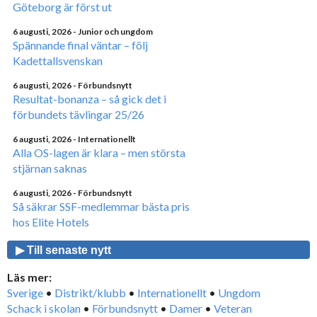
Göteborg är först ut
6 augusti, 2026
- Junior och ungdom
Spännande final väntar – följ
Kadettallsvenskan
6 augusti, 2026
- Förbundsnytt
Resultat-bonanza – så gick det i
förbundets tävlingar 25/26
6 augusti, 2026
- Internationellt
Alla OS-lagen är klara – men största
stjärnan saknas
6 augusti, 2026
- Förbundsnytt
Så säkrar SSF-medlemmar bästa pris
hos Elite Hotels
▶ Till senaste nytt
Läs mer:
Sverige
•
Distrikt/klubb
•
Internationellt
•
Ungdom
Schack i skolan
•
Förbundsnytt
•
Damer
•
Veteran