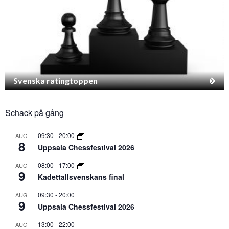
Svenska ratingtoppen
Schack på gång
09:30
-
20:00
AUG
8
Uppsala Chessfestival 2026
08:00
-
17:00
AUG
9
Kadettallsvenskans final
09:30
-
20:00
AUG
9
Uppsala Chessfestival 2026
13:00
-
22:00
AUG