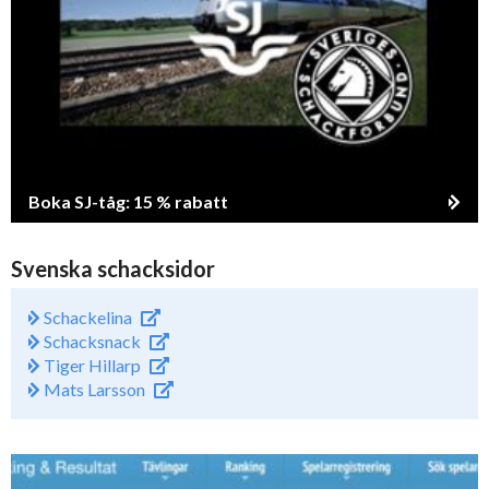
Boka SJ-tåg: 15 % rabatt
Svenska schacksidor
Schackelina
Schacksnack
Tiger Hillarp
Mats Larsson