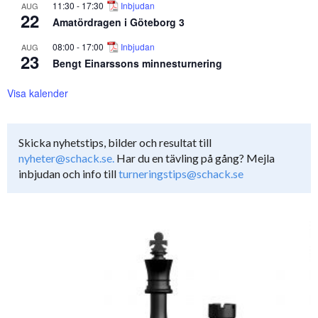
11:30
-
17:30
Inbjudan
AUG
22
Amatördragen i Göteborg 3
08:00
-
17:00
Inbjudan
AUG
23
Bengt Einarssons minnesturnering
Visa kalender
Skicka nyhetstips, bilder och resultat till
nyheter@schack.se.
Har du en tävling på gång? Mejla
inbjudan och info till
turneringstips@schack.se