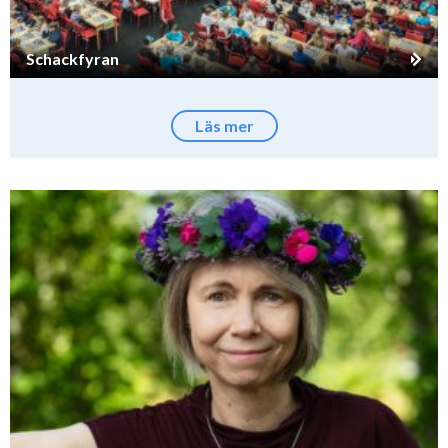
Schackfyran
Läs mer