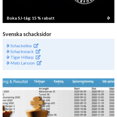
Boka SJ-tåg: 15 % rabatt
Svenska schacksidor
Schackelina
Schacksnack
Tiger Hillarp
Mats Larsson