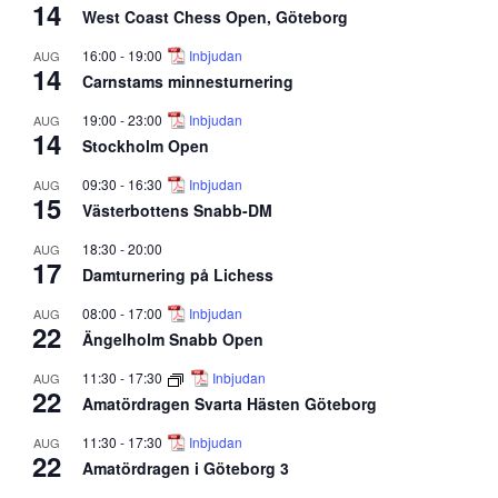
14
West Coast Chess Open, Göteborg
16:00
-
19:00
Inbjudan
AUG
14
Carnstams minnesturnering
19:00
-
23:00
Inbjudan
AUG
14
Stockholm Open
09:30
-
16:30
Inbjudan
AUG
15
Västerbottens Snabb-DM
18:30
-
20:00
AUG
17
Damturnering på Lichess
08:00
-
17:00
Inbjudan
AUG
22
Ängelholm Snabb Open
11:30
-
17:30
Inbjudan
AUG
22
Amatördragen Svarta Hästen Göteborg
11:30
-
17:30
Inbjudan
AUG
22
Amatördragen i Göteborg 3