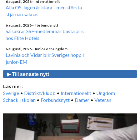
6 augusti, 2026
- Internationellt
Alla OS-lagen är klara – men största
stjärnan saknas
6 augusti, 2026
- Förbundsnytt
Så säkrar SSF-medlemmar bästa pris
hos Elite Hotels
6 augusti, 2026
- Junior och ungdom
Lavinia och Vidar blir Sveriges hopp i
junior-EM
▶ Till senaste nytt
Läs mer:
Sverige
•
Distrikt/klubb
•
Internationellt
•
Ungdom
Schack i skolan
•
Förbundsnytt
•
Damer
•
Veteran