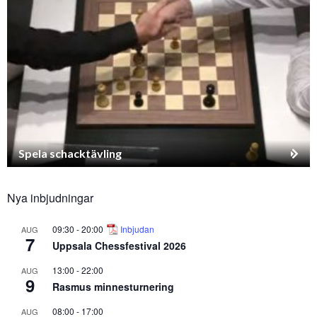
Spela schacktävling
Nya inbjudningar
09:30
-
20:00
Inbjudan
AUG
7
Uppsala Chessfestival 2026
13:00
-
22:00
AUG
9
Rasmus minnesturnering
08:00
-
17:00
AUG