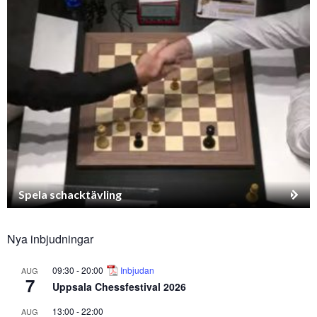
Spela schacktävling
Nya inbjudningar
09:30
-
20:00
Inbjudan
AUG
7
Uppsala Chessfestival 2026
13:00
-
22:00
AUG