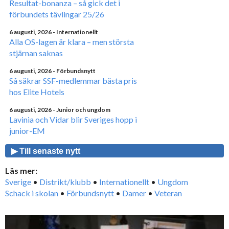
Resultat-bonanza – så gick det i
förbundets tävlingar 25/26
6 augusti, 2026
- Internationellt
Alla OS-lagen är klara – men största
stjärnan saknas
6 augusti, 2026
- Förbundsnytt
Så säkrar SSF-medlemmar bästa pris
hos Elite Hotels
6 augusti, 2026
- Junior och ungdom
Lavinia och Vidar blir Sveriges hopp i
junior-EM
▶ Till senaste nytt
Läs mer:
Sverige
•
Distrikt/klubb
•
Internationellt
•
Ungdom
Schack i skolan
•
Förbundsnytt
•
Damer
•
Veteran