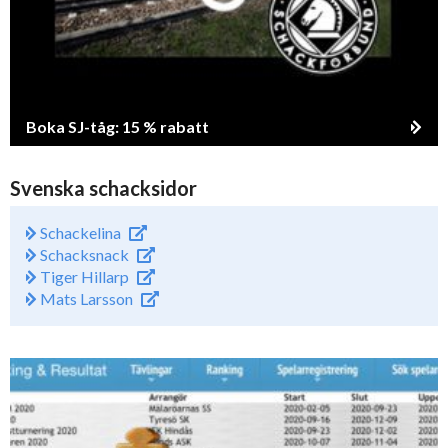
Boka SJ-tåg: 15 % rabatt
Svenska schacksidor
Schackelina
Schacksnack
Tiger Hillarp
Mats Larsson