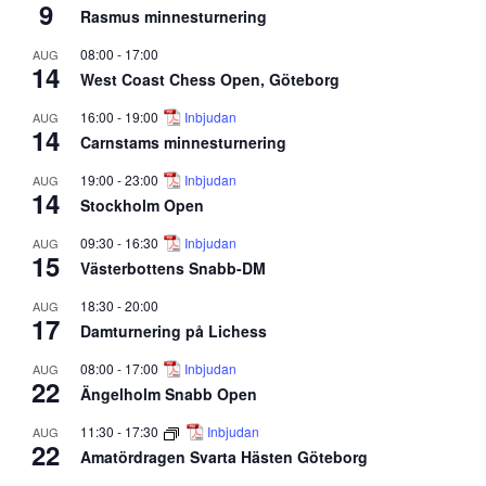
9
Rasmus minnesturnering
08:00
-
17:00
AUG
14
West Coast Chess Open, Göteborg
16:00
-
19:00
Inbjudan
AUG
14
Carnstams minnesturnering
19:00
-
23:00
Inbjudan
AUG
14
Stockholm Open
09:30
-
16:30
Inbjudan
AUG
15
Västerbottens Snabb-DM
18:30
-
20:00
AUG
17
Damturnering på Lichess
08:00
-
17:00
Inbjudan
AUG
22
Ängelholm Snabb Open
11:30
-
17:30
Inbjudan
AUG
22
Amatördragen Svarta Hästen Göteborg