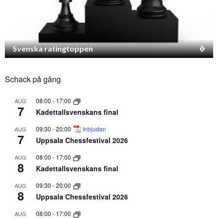
Svenska ratingtoppen
Schack på gång
08:00
-
17:00
AUG
7
Kadettallsvenskans final
09:30
-
20:00
Inbjudan
AUG
7
Uppsala Chessfestival 2026
08:00
-
17:00
AUG
8
Kadettallsvenskans final
09:30
-
20:00
AUG
8
Uppsala Chessfestival 2026
08:00
-
17:00
AUG