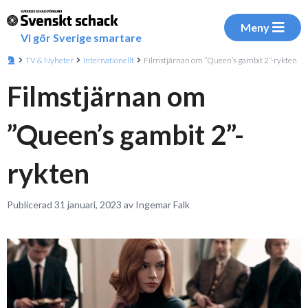
Meny
Vi gör Sverige smartare
TV & Nyheter
Internationellt
Filmstjärnan om ”Queen’s gambit 2”-rykten
Filmstjärnan om
”Queen’s gambit 2”-
rykten
Publicerad 31 januari, 2023 av Ingemar Falk