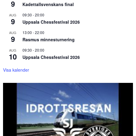
9
Kadettallsvenskans final
09:30
-
20:00
AUG
9
Uppsala Chessfestival 2026
13:00
-
22:00
AUG
9
Rasmus minnesturnering
09:30
-
20:00
AUG
10
Uppsala Chessfestival 2026
Visa kalender