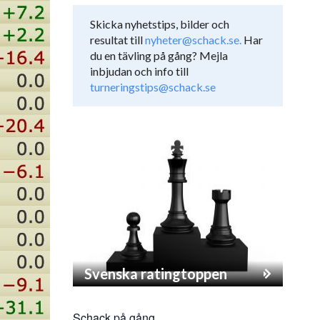
Skicka nyhetstips, bilder och
resultat till
nyheter@schack.se.
Har
du en tävling på gång? Mejla
inbjudan och info till
turneringstips@schack.se
Svenska ratingtoppen
Schack på gång