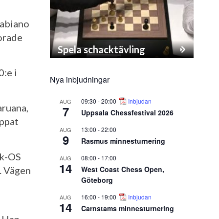
Fabiano
lorade
Spela schacktävling
:e i
Nya inbjudningar
09:30
-
20:00
Inbjudan
AUG
aruana,
7
Uppsala Chessfestival 2026
appat
13:00
-
22:00
AUG
9
Rasmus minnesturnering
ck-OS
08:00
-
17:00
AUG
14
West Coast Chess Open,
. Vägen
Göteborg
16:00
-
19:00
Inbjudan
AUG
14
Carnstams minnesturnering