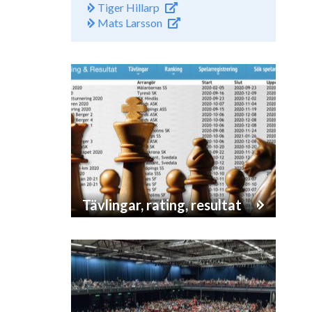
Tiger Hillarp
Mats Larsson
Tävlingar, rating, resultat