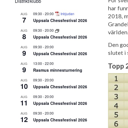
För sve
Distrikt/klubb
har funn
09:30
-
20:00
Inbjudan
AUG
2018, me
7
Uppsala Chessfestival 2026
Grandel
09:30
-
20:00
AUG
världen.
8
Uppsala Chessfestival 2026
Den god
09:30
-
20:00
AUG
9
slutet i
Uppsala Chessfestival 2026
13:00
-
22:00
AUG
Topp 2
9
Rasmus minnesturnering
09:30
-
20:00
AUG
10
Uppsala Chessfestival 2026
09:30
-
20:00
AUG
11
Uppsala Chessfestival 2026
09:30
-
20:00
AUG
12
Uppsala Chessfestival 2026