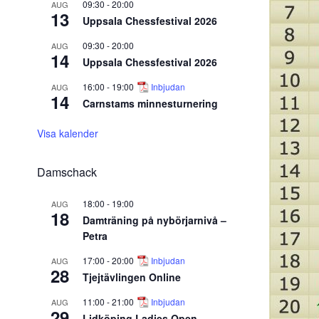
09:30
-
20:00
AUG
13
Uppsala Chessfestival 2026
09:30
-
20:00
AUG
14
Uppsala Chessfestival 2026
16:00
-
19:00
Inbjudan
AUG
14
Carnstams minnesturnering
Visa kalender
Damschack
18:00
-
19:00
AUG
18
Damträning på nybörjarnivå –
Petra
17:00
-
20:00
Inbjudan
AUG
28
Tjejtävlingen Online
11:00
-
21:00
Inbjudan
AUG
29
Lidköping Ladies Open