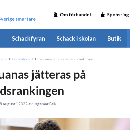
Om förbundet
Sponsring
 Sverige smartare
r
Schackfyran
Schack i skolan
Butik
heter
Internationellt
Caruanas jätteras på världsrankingen
uanas jätteras på
ldsrankingen
8 augusti, 2022 av Ingemar Falk