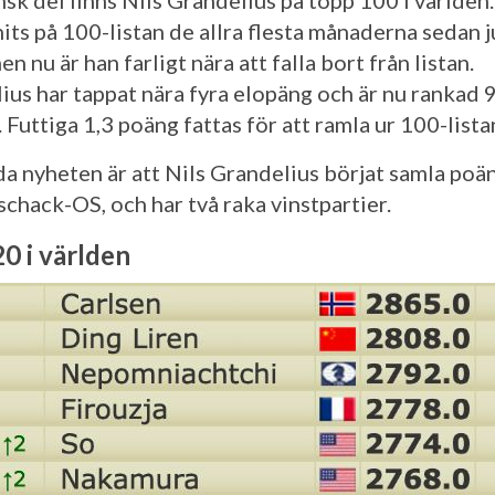
nsk del finns Nils Grandelius på topp 100 i världen
its på 100-listan de allra flesta månaderna sedan j
n nu är han farligt nära att falla bort från listan.
ius har tappat nära fyra elopäng och är nu rankad 9
 Futtiga 1,3 poäng fattas för att ramla ur 100-lista
a nyheten är att Nils Grandelius börjat samla poä
 schack-OS, och har två raka vinstpartier.
0 i världen