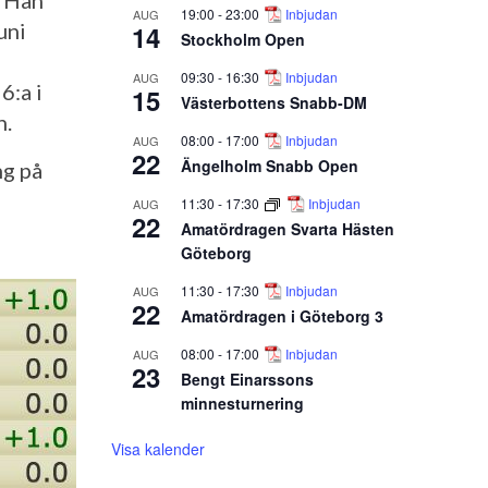
. Han
19:00
-
23:00
Inbjudan
AUG
uni
14
Stockholm Open
09:30
-
16:30
Inbjudan
AUG
6:a i
15
Västerbottens Snabb-DM
n.
08:00
-
17:00
Inbjudan
AUG
22
Ängelholm Snabb Open
ng på
11:30
-
17:30
Inbjudan
AUG
22
Amatördragen Svarta Hästen
Göteborg
11:30
-
17:30
Inbjudan
AUG
22
Amatördragen i Göteborg 3
08:00
-
17:00
Inbjudan
AUG
23
Bengt Einarssons
minnesturnering
Visa kalender