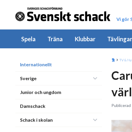
Vi gör
Spela
Träna
Klubbar
Tävlinga
TV & Ny
Internationellt
Car
Sverige
vär
Junior och ungdom
Publicerad 
Damschack
Schack i skolan