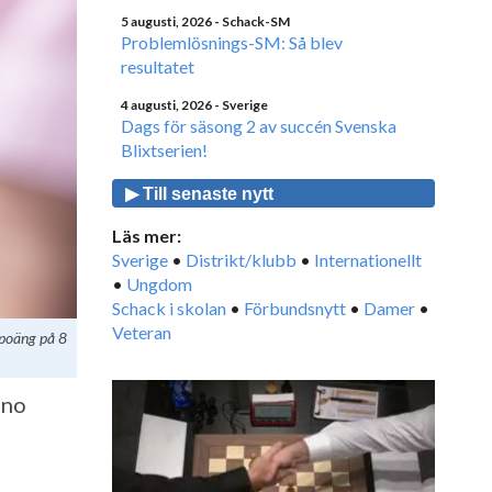
5 augusti, 2026
- Schack-SM
Problemlösnings-SM: Så blev
resultatet
4 augusti, 2026
- Sverige
Dags för säsong 2 av succén Svenska
Blixtserien!
▶ Till senaste nytt
Läs mer:
Sverige
•
Distrikt/klubb
•
Internationellt
•
Ungdom
Schack i skolan
•
Förbundsnytt
•
Damer
•
Veteran
 poäng på 8
ano