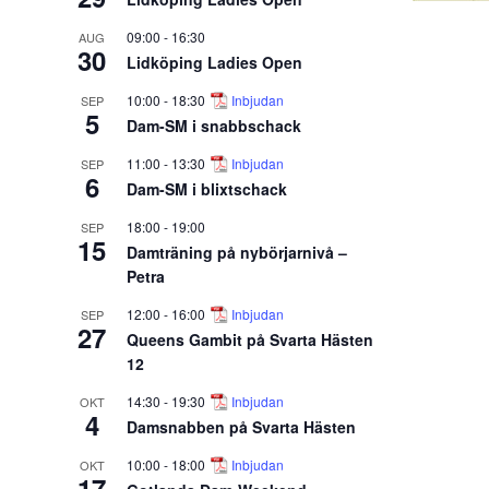
09:00
-
16:30
AUG
30
Lidköping Ladies Open
10:00
-
18:30
Inbjudan
SEP
5
Dam-SM i snabbschack
11:00
-
13:30
Inbjudan
SEP
6
Dam-SM i blixtschack
18:00
-
19:00
SEP
15
Damträning på nybörjarnivå –
Petra
12:00
-
16:00
Inbjudan
SEP
27
Queens Gambit på Svarta Hästen
12
14:30
-
19:30
Inbjudan
OKT
4
Damsnabben på Svarta Hästen
10:00
-
18:00
Inbjudan
OKT
17