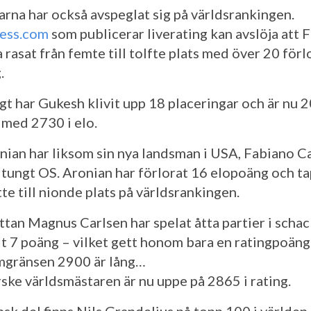
arna har också avspeglat sig på världsrankingen.
ess.com
som publicerar liverating kan avslöja att 
 rasat från femte till tolfte plats med över 20 för
.
gt har Gukesh klivit upp 18 placeringar och är nu 20
 med 2730 i elo.
nian har liksom sin nya landsman i USA, Fabiano C
t tungt OS. Aronian har förlorat 16 elopoäng och t
tte till nionde plats på världsrankingen.
ttan Magnus Carlsen har spelat åtta partier i scha
it 7 poäng – vilket gett honom bara en ratingpoäng
ömgränsen 2900 är lång…
ske världsmästaren är nu uppe på 2865 i rating.