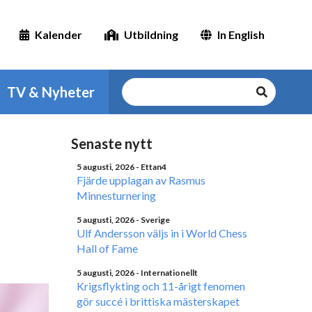
Kalender
Utbildning
In English
TV & Nyheter
Senaste nytt
5 augusti, 2026
- Ettan4
Fjärde upplagan av Rasmus
Minnesturnering
5 augusti, 2026
- Sverige
Ulf Andersson väljs in i World Chess
Hall of Fame
5 augusti, 2026
- Internationellt
Krigsflykting och 11-årigt fenomen
gör succé i brittiska mästerskapet