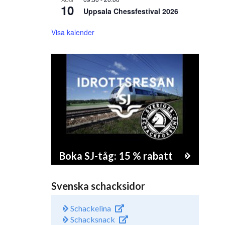
10
Uppsala Chessfestival 2026
Visa kalender
Boka SJ-tåg: 15 % rabatt
Svenska schacksidor
Schackelina
Schacksnack