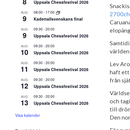
8
Uppsala Chessfestival 2026
Snackis
08:00
-
17:00
AUG
2700ch
9
Kadettallsvenskans final
Caruana
09:30
-
20:00
AUG
elopäng
9
Uppsala Chessfestival 2026
Samtidi
09:30
-
20:00
AUG
10
världen
Uppsala Chessfestival 2026
09:30
-
20:00
AUG
Lev Aro
11
Uppsala Chessfestival 2026
haft et
från sjä
09:30
-
20:00
AUG
12
Uppsala Chessfestival 2026
Världse
09:30
-
20:00
AUG
13
och tag
Uppsala Chessfestival 2026
till dr
Visa kalender
Den nor