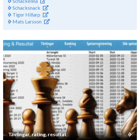
Schackelina
Schacksnack
Tiger Hillarp
Mats Larsson
Tävlingar, rating, resultat