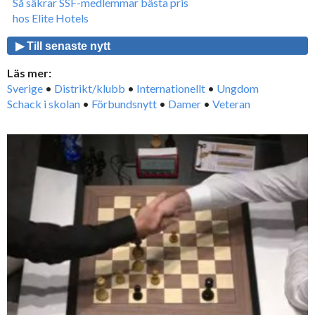
Så säkrar SSF-medlemmar bästa pris
hos Elite Hotels
▶ Till senaste nytt
Läs mer:
Sverige
•
Distrikt/klubb
•
Internationellt
•
Ungdom
Schack i skolan
•
Förbundsnytt
•
Damer
•
Veteran