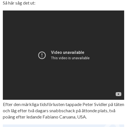
Så här såg det ut:
Efter den märkliga tidsförlusten tappade Peter Svidler på täten
och låg efter två dagars snabbschack på åttonde plats, två
poäng efter ledande Fabiano Caruana, USA.