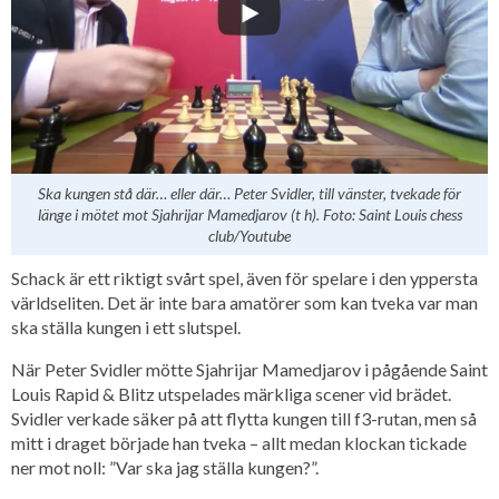
Ska kungen stå där… eller där… Peter Svidler, till vänster, tvekade för
länge i mötet mot Sjahrijar Mamedjarov (t h). Foto: Saint Louis chess
club/Youtube
Schack är ett riktigt svårt spel, även för spelare i den yppersta
världseliten. Det är inte bara amatörer som kan tveka var man
ska ställa kungen i ett slutspel.
När Peter Svidler mötte Sjahrijar Mamedjarov i pågående Saint
Louis Rapid & Blitz utspelades märkliga scener vid brädet.
Svidler verkade säker på att flytta kungen till f3-rutan, men så
mitt i draget började han tveka – allt medan klockan tickade
ner mot noll: ”Var ska jag ställa kungen?”.