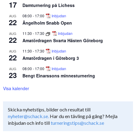
17
Damturnering på Lichess
08:00
-
17:00
Inbjudan
AUG
22
Ängelholm Snabb Open
11:30
-
17:30
Inbjudan
AUG
22
Amatördragen Svarta Hästen Göteborg
11:30
-
17:30
Inbjudan
AUG
22
Amatördragen i Göteborg 3
08:00
-
17:00
Inbjudan
AUG
23
Bengt Einarssons minnesturnering
Visa kalender
Skicka nyhetstips, bilder och resultat till
nyheter@schack.se.
Har du en tävling på gång? Mejla
inbjudan och info till
turneringstips@schack.se