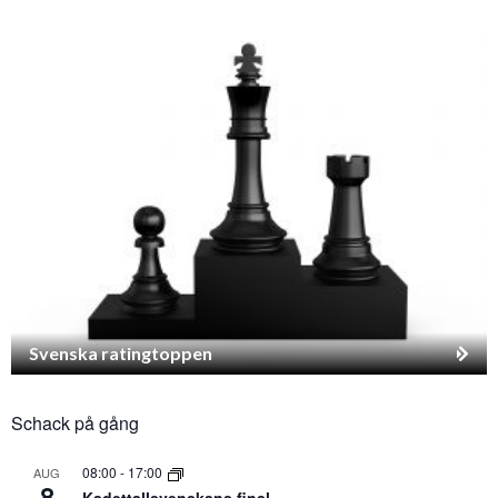
Svenska ratingtoppen
Schack på gång
08:00
-
17:00
AUG
8
Kadettallsvenskans final