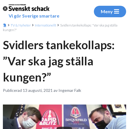
Meny
Vi gör Sverige smartare
TV & Nyheter
Internationellt
Svidlers tankekollaps: "Var ska jag ställa
kungen?"
Svidlers tankekollaps:
”Var ska jag ställa
kungen?”
Publicerad 13 augusti, 2021 av Ingemar Falk