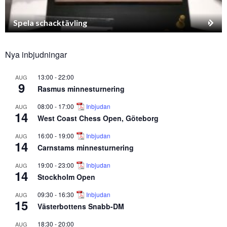
Spela schacktävling
Nya inbjudningar
13:00
-
22:00
AUG
9
Rasmus minnesturnering
08:00
-
17:00
Inbjudan
AUG
14
West Coast Chess Open, Göteborg
16:00
-
19:00
Inbjudan
AUG
14
Carnstams minnesturnering
19:00
-
23:00
Inbjudan
AUG
14
Stockholm Open
09:30
-
16:30
Inbjudan
AUG
15
Västerbottens Snabb-DM
18:30
-
20:00
AUG