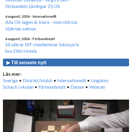
förbundets tävlingar 25/26
6 augusti, 2026
- Internationellt
Alla OS-lagen är klara – men största
stjärnan saknas
6 augusti, 2026
- Förbundsnytt
Så säkrar SSF-medlemmar bästa pris
hos Elite Hotels
▶ Till senaste nytt
Läs mer:
Sverige
•
Distrikt/klubb
•
Internationellt
•
Ungdom
Schack i skolan
•
Förbundsnytt
•
Damer
•
Veteran