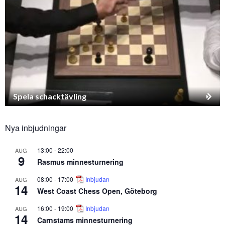
Spela schacktävling
Nya inbjudningar
13:00
-
22:00
AUG
9
Rasmus minnesturnering
08:00
-
17:00
Inbjudan
AUG
14
West Coast Chess Open, Göteborg
16:00
-
19:00
Inbjudan
AUG
14
Carnstams minnesturnering