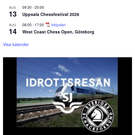
09:30
-
20:00
AUG
13
Uppsala Chessfestival 2026
08:00
-
17:00
Inbjudan
AUG
14
West Coast Chess Open, Göteborg
Visa kalender