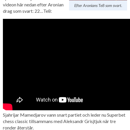
videon här nedan efter Aronian
Efter Aronians Te8 som svart.
drag som svart: 22…Te8:
Sjahrijar
Mamedjarov
vann snart partiet och leder nu Superbet
chess classic tillsammans med Aleksandr Grisjtjuk när tre
ronder återstår.