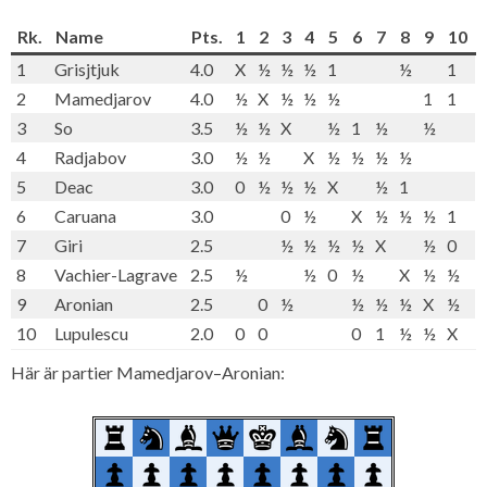
Rk.
Name
Pts.
1
2
3
4
5
6
7
8
9
10
1
Grisjtjuk
4.0
X
½
½
½
1
½
1
2
Mamedjarov
4.0
½
X
½
½
½
1
1
3
So
3.5
½
½
X
½
1
½
½
4
Radjabov
3.0
½
½
X
½
½
½
½
5
Deac
3.0
0
½
½
½
X
½
1
6
Caruana
3.0
0
½
X
½
½
½
1
7
Giri
2.5
½
½
½
½
X
½
0
8
Vachier-Lagrave
2.5
½
½
0
½
X
½
½
9
Aronian
2.5
0
½
½
½
½
X
½
10
Lupulescu
2.0
0
0
0
1
½
½
X
Här är partier Mamedjarov–Aronian: