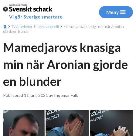
Meny
Vi gör Sverige smartare
TV & Nyheter
Internationellt
Mamedjarovs knasiga min när Aronian
gjorde en blunder
Mamedjarovs knasiga
min när Aronian gjorde
en blunder
Publicerad 11 juni, 2021 av Ingemar Falk