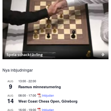
Spela schacktävling
Nya inbjudningar
13:00
-
22:00
AUG
9
Rasmus minnesturnering
08:00
-
17:00
Inbjudan
AUG
14
West Coast Chess Open, Göteborg
16:00
-
19:00
Inbjudan
AUG