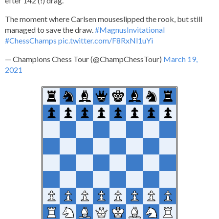
efter 142 (!) drag.
The moment where Carlsen mouseslipped the rook, but still
managed to save the draw.
#MagnusInvitational
#ChessChamps
pic.twitter.com/F8RxNl1uYi
— Champions Chess Tour (@ChampChessTour)
March 19,
2021