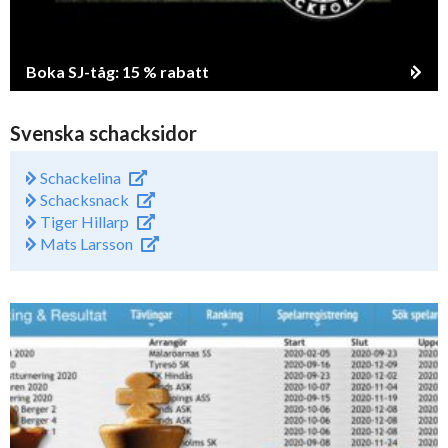
Boka SJ-tåg: 15 % rabatt
Svenska schacksidor
Schackelina
Schacksnack
Tiger Hillarp
Mats Larsson