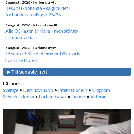
6 augusti, 2026
- Förbundsnytt
Resultat-bonanza – så gick det i
förbundets tävlingar 25/26
6 augusti, 2026
- Internationellt
Alla OS-lagen är klara – men största
stjärnan saknas
6 augusti, 2026
- Förbundsnytt
Så säkrar SSF-medlemmar bästa pris
hos Elite Hotels
▶ Till senaste nytt
Läs mer:
Sverige
•
Distrikt/klubb
•
Internationellt
•
Ungdom
Schack i skolan
•
Förbundsnytt
•
Damer
•
Veteran