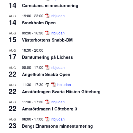
14
Carnstams minnesturnering
19:00
-
23:00
Inbjudan
AUG
14
Stockholm Open
09:30
-
16:30
Inbjudan
AUG
15
Västerbottens Snabb-DM
18:30
-
20:00
AUG
17
Damturnering på Lichess
08:00
-
17:00
Inbjudan
AUG
22
Ängelholm Snabb Open
11:30
-
17:30
Inbjudan
AUG
22
Amatördragen Svarta Hästen Göteborg
11:30
-
17:30
Inbjudan
AUG
22
Amatördragen i Göteborg 3
08:00
-
17:00
Inbjudan
AUG
23
Bengt Einarssons minnesturnering