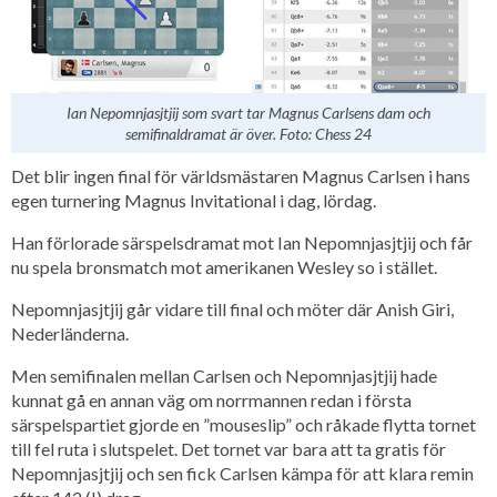
Ian Nepomnjasjtjij som svart tar Magnus Carlsens dam och
semifinaldramat är över. Foto: Chess 24
Det blir ingen final för världsmästaren Magnus Carlsen i hans
egen turnering Magnus Invitational i dag, lördag.
Han förlorade särspelsdramat mot Ian Nepomnjasjtjij och får
nu spela bronsmatch mot amerikanen Wesley so i stället.
Nepomnjasjtjij går vidare till final och möter där Anish Giri,
Nederländerna.
Men semifinalen mellan Carlsen och Nepomnjasjtjij hade
kunnat gå en annan väg om norrmannen redan i första
särspelspartiet gjorde en ”mouseslip” och råkade flytta tornet
till fel ruta i slutspelet. Det tornet var bara att ta gratis för
Nepomnjasjtjij och sen fick Carlsen kämpa för att klara remin