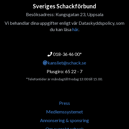
Sveriges Schackförbund
Besöksadress: Kungsgatan 23, Uppsala
Vi behandlar dina uppgifter enligt vår Dataskyddspolicy, som
du kan läsa
här
.
018-36 46 00*
kansliet@schack.se
Plusgiro: 65 22 - 7
*Telefontider är måndag till fredag 13:00 till 15.00.
Press
Medlemssystemet
Annonsering & sponsring
Om svenskt schack