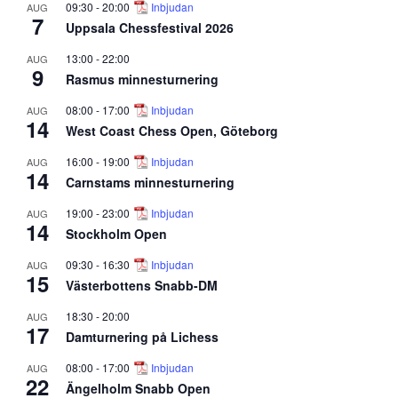
09:30
-
20:00
Inbjudan
AUG
7
Uppsala Chessfestival 2026
13:00
-
22:00
AUG
9
Rasmus minnesturnering
08:00
-
17:00
Inbjudan
AUG
14
West Coast Chess Open, Göteborg
16:00
-
19:00
Inbjudan
AUG
14
Carnstams minnesturnering
19:00
-
23:00
Inbjudan
AUG
14
Stockholm Open
09:30
-
16:30
Inbjudan
AUG
15
Västerbottens Snabb-DM
18:30
-
20:00
AUG
17
Damturnering på Lichess
08:00
-
17:00
Inbjudan
AUG
22
Ängelholm Snabb Open