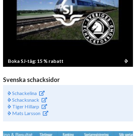
Boka SJ-tåg: 15 % rabatt
Svenska schacksidor
Schackelina
Schacksnack
Tiger Hillarp
Mats Larsson