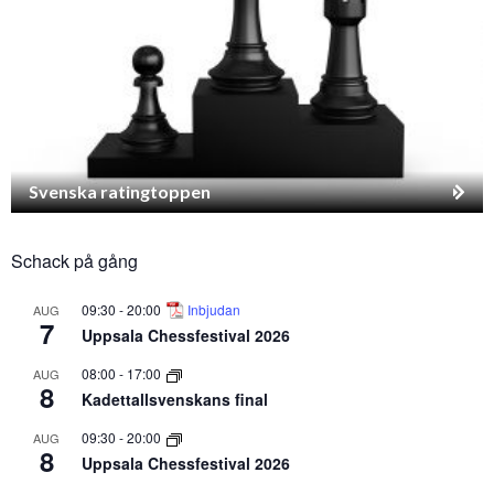
Svenska ratingtoppen
Schack på gång
09:30
-
20:00
Inbjudan
AUG
7
Uppsala Chessfestival 2026
08:00
-
17:00
AUG
8
Kadettallsvenskans final
09:30
-
20:00
AUG
8
Uppsala Chessfestival 2026