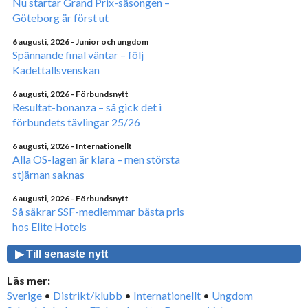
Nu startar Grand Prix-säsongen –
Göteborg är först ut
6 augusti, 2026
- Junior och ungdom
Spännande final väntar – följ
Kadettallsvenskan
6 augusti, 2026
- Förbundsnytt
Resultat-bonanza – så gick det i
förbundets tävlingar 25/26
6 augusti, 2026
- Internationellt
Alla OS-lagen är klara – men största
stjärnan saknas
6 augusti, 2026
- Förbundsnytt
Så säkrar SSF-medlemmar bästa pris
hos Elite Hotels
▶ Till senaste nytt
Läs mer:
Sverige
•
Distrikt/klubb
•
Internationellt
•
Ungdom