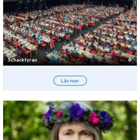
Schackfyran
Läs mer