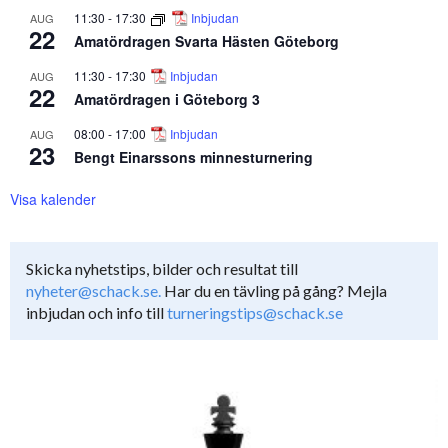
11:30
-
17:30
Inbjudan
AUG
22
Amatördragen Svarta Hästen Göteborg
11:30
-
17:30
Inbjudan
AUG
22
Amatördragen i Göteborg 3
08:00
-
17:00
Inbjudan
AUG
23
Bengt Einarssons minnesturnering
Visa kalender
Skicka nyhetstips, bilder och resultat till
nyheter@schack.se.
Har du en tävling på gång? Mejla
inbjudan och info till
turneringstips@schack.se