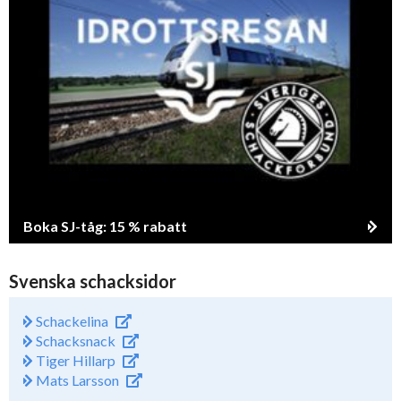
Boka SJ-tåg: 15 % rabatt
Svenska schacksidor
Schackelina
Schacksnack
Tiger Hillarp
Mats Larsson