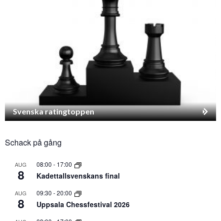
Svenska ratingtoppen
Schack på gång
08:00
-
17:00
AUG
8
Kadettallsvenskans final
09:30
-
20:00
AUG
8
Uppsala Chessfestival 2026