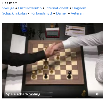
Läs mer:
Sverige
•
Distrikt/klubb
•
Internationellt
•
Ungdom
Schack i skolan
•
Förbundsnytt
•
Damer
•
Veteran
Spela schacktävling