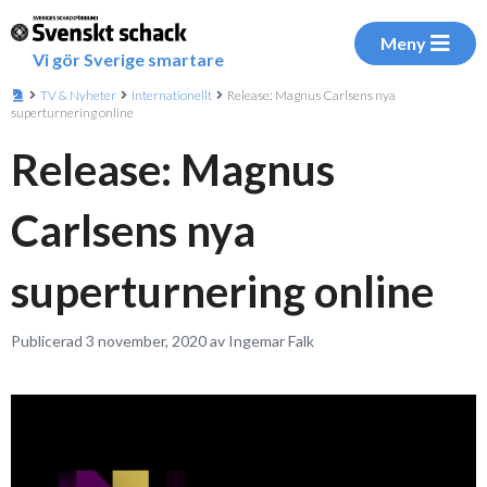
Meny
Vi gör Sverige smartare
TV & Nyheter
Internationellt
Release: Magnus Carlsens nya
superturnering online
Release: Magnus
Carlsens nya
superturnering online
Publicerad 3 november, 2020 av Ingemar Falk