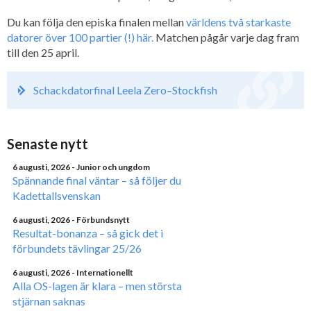
Du kan följa den episka finalen mellan
världens två starkaste
datorer över 100 partier (!) här.
Matchen pågår varje dag fram
till den 25 april.
Schackdatorfinal Leela Zero–Stockfish
Senaste nytt
6 augusti, 2026
- Junior och ungdom
Spännande final väntar – så följer du
Kadettallsvenskan
6 augusti, 2026
- Förbundsnytt
Resultat-bonanza – så gick det i
förbundets tävlingar 25/26
6 augusti, 2026
- Internationellt
Alla OS-lagen är klara – men största
stjärnan saknas