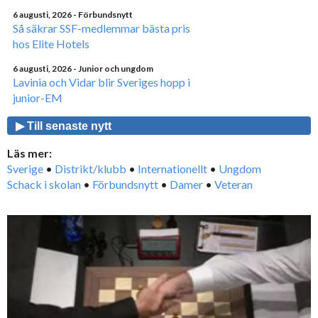
6 augusti, 2026
- Förbundsnytt
Så säkrar SSF-medlemmar bästa pris
hos Elite Hotels
6 augusti, 2026
- Junior och ungdom
Lavinia och Vidar blir Sveriges hopp i
junior-EM
▶ Till senaste nytt
Läs mer:
Sverige
•
Distrikt/klubb
•
Internationellt
•
Ungdom
Schack i skolan
•
Förbundsnytt
•
Damer
•
Veteran