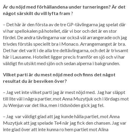
Är du nöjd med förhållandena under turneringen? Är det
något särskilt du vill lyfta fram
?
– Det här är den första av de tre GP-tävlingarna jag spelat där
vi har spellokalen på hotellet, där vi bor och det är en stor
fördel. De andra tävlingarna var också väl arrangerade och jag
trivdes förstås speciellt bra i Monaco. Arrangemanget är bra.
Det har det varit i de alla tre deltävlingarna, och det är trivsamt
här i Lausanne. Hotellet ligger precis framför en sjö och vi har
väldigt fin utsikt med sjön och sedan alperna i bakgrunden.
Vilket parti är du mest nöjd med och finns det något
resultat du är besviken över?
– Jag vet inte vilket parti jag är mest nöjd med. Jag har släppt
till lite väl i några partier, mot Anna Muzytjuk och i lördags mot
Ju Wenjun var det lika, men i tidsnöden gick jag fel.
– Jag var väldigt glad att jag kunde hålla partiet, mot Anna
Muzytjuk att jag spelade Te4 när jag fick den chansen. Jag var
inte glad över att inte kunna ro hem partiet mot Alina