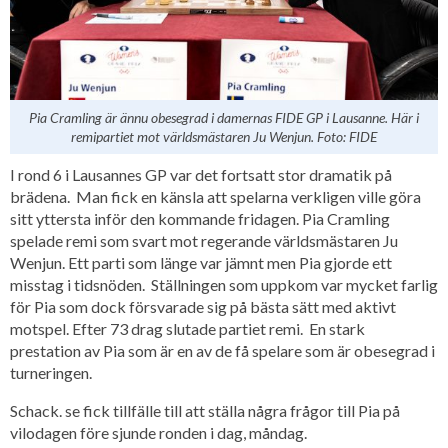
Pia Cramling är ännu obesegrad i damernas FIDE GP i Lausanne. Här i
remipartiet mot världsmästaren Ju Wenjun. Foto: FIDE
I rond 6 i Lausannes GP var det fortsatt stor dramatik på
brädena. Man fick en känsla att spelarna verkligen ville göra
sitt yttersta inför den kommande fridagen. Pia Cramling
spelade remi som svart mot regerande världsmästaren Ju
Wenjun. Ett parti som länge var jämnt men Pia gjorde ett
misstag i tidsnöden. Ställningen som uppkom var mycket farlig
för Pia som dock försvarade sig på bästa sätt med aktivt
motspel. Efter 73 drag slutade partiet remi. En stark
prestation av Pia som är en av de få spelare som är obesegrad i
turneringen.
Schack. se fick tillfälle till att ställa några frågor till Pia på
vilodagen före sjunde ronden i dag, måndag.