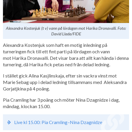
Alexandra Kostenjuk (t v) vann på lördagen mot Harika Dronavalli. Foto:
David Llada/FIDE
Alexandra Kostenjuk som haft en motig inledning på
turneringen fick till ett fint parti på lördagen och vann
mot Harika Dronavalli. Det visar bara att allt kan hända i denna
turnering, då Harika fick petas ned från delad ledning.
I stället gick Alina Kasjlinskaja, efter sin vackra vinst mot
Marie Sebag upp i delad ledning tillsammans med Aleksandra
Gorjatjkina på 4 poäng.
Pia Cramling har 3 poäng och möter Nina Dzagnidze i dag,
måndag, klockan 15.00.
Live kl 15.00: Pia Cramling–Nina Dzagnidze