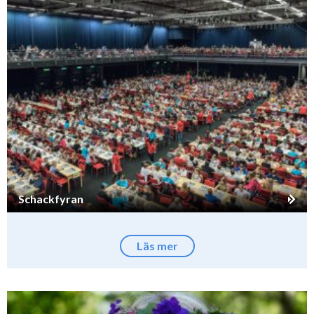
Schackfyran
Läs mer