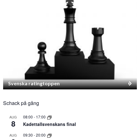
Svenska ratingtoppen
Schack på gång
08:00
-
17:00
AUG
8
Kadettallsvenskans final
09:30
-
20:00
AUG