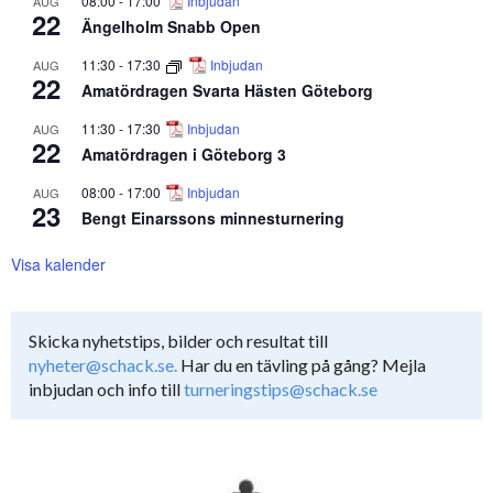
08:00
-
17:00
Inbjudan
AUG
22
Ängelholm Snabb Open
11:30
-
17:30
Inbjudan
AUG
22
Amatördragen Svarta Hästen Göteborg
11:30
-
17:30
Inbjudan
AUG
22
Amatördragen i Göteborg 3
08:00
-
17:00
Inbjudan
AUG
23
Bengt Einarssons minnesturnering
Visa kalender
Skicka nyhetstips, bilder och resultat till
nyheter@schack.se.
Har du en tävling på gång? Mejla
inbjudan och info till
turneringstips@schack.se