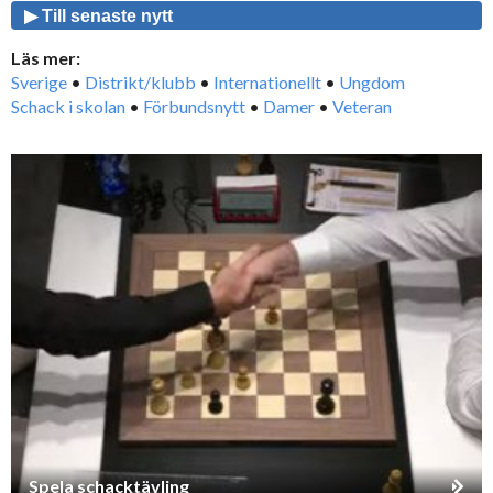
▶ Till senaste nytt
Läs mer:
Sverige
•
Distrikt/klubb
•
Internationellt
•
Ungdom
Schack i skolan
•
Förbundsnytt
•
Damer
•
Veteran
Spela schacktävling