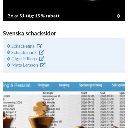
Boka SJ-tåg: 15 % rabatt
Svenska schacksidor
Schackelina
Schacksnack
Tiger Hillarp
Mats Larsson