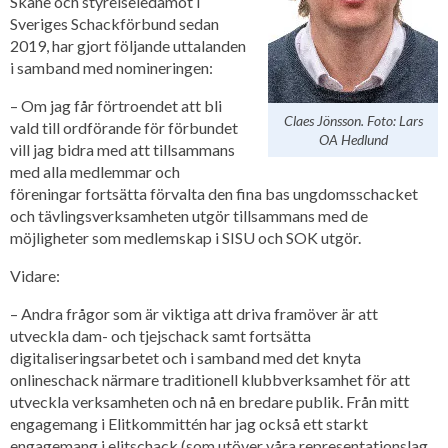
Skåne och styrelseledamot i
Sveriges Schackförbund sedan
2019, har gjort följande uttalanden
i samband med nomineringen:
– Om jag får förtroendet att bli
Claes Jönsson. Foto: Lars
vald till ordförande för förbundet
OA Hedlund
vill jag bidra med att tillsammans
med alla medlemmar och
föreningar fortsätta förvalta den fina bas ungdomsschacket
och tävlingsverksamheten utgör tillsammans med de
möjligheter som medlemskap i SISU och SOK utgör.
Vidare:
– Andra frågor som är viktiga att driva framöver är att
utveckla dam- och tjejschack samt fortsätta
digitaliseringsarbetet och i samband med det knyta
onlineschack närmare traditionell klubbverksamhet för att
utveckla verksamheten och nå en bredare publik. Från mitt
engagemang i Elitkommittén har jag också ett starkt
engagemang i elitschack (som utöver våra representationslag