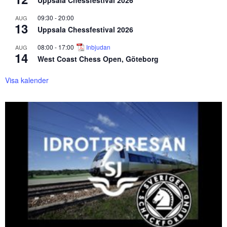
Uppsala Chessfestival 2026
09:30
-
20:00
AUG
13
Uppsala Chessfestival 2026
08:00
-
17:00
Inbjudan
AUG
14
West Coast Chess Open, Göteborg
Visa kalender