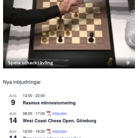
Spela schacktävling
Nya inbjudningar
13:00
-
22:00
AUG
9
Rasmus minnesturnering
08:00
-
17:00
Inbjudan
AUG
14
West Coast Chess Open, Göteborg
16:00
-
19:00
Inbjudan
AUG
14