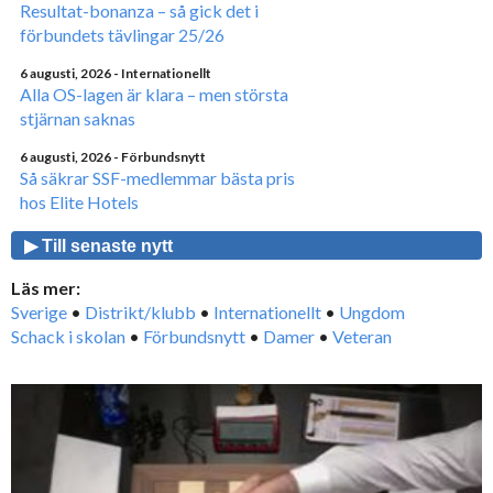
Resultat-bonanza – så gick det i
förbundets tävlingar 25/26
6 augusti, 2026
- Internationellt
Alla OS-lagen är klara – men största
stjärnan saknas
6 augusti, 2026
- Förbundsnytt
Så säkrar SSF-medlemmar bästa pris
hos Elite Hotels
▶ Till senaste nytt
Läs mer:
Sverige
•
Distrikt/klubb
•
Internationellt
•
Ungdom
Schack i skolan
•
Förbundsnytt
•
Damer
•
Veteran