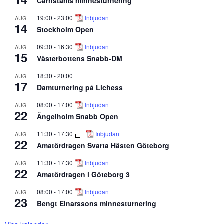
Carnstams minnesturnering
19:00
-
23:00
Inbjudan
AUG
14
Stockholm Open
09:30
-
16:30
Inbjudan
AUG
15
Västerbottens Snabb-DM
18:30
-
20:00
AUG
17
Damturnering på Lichess
08:00
-
17:00
Inbjudan
AUG
22
Ängelholm Snabb Open
11:30
-
17:30
Inbjudan
AUG
22
Amatördragen Svarta Hästen Göteborg
11:30
-
17:30
Inbjudan
AUG
22
Amatördragen i Göteborg 3
08:00
-
17:00
Inbjudan
AUG
23
Bengt Einarssons minnesturnering