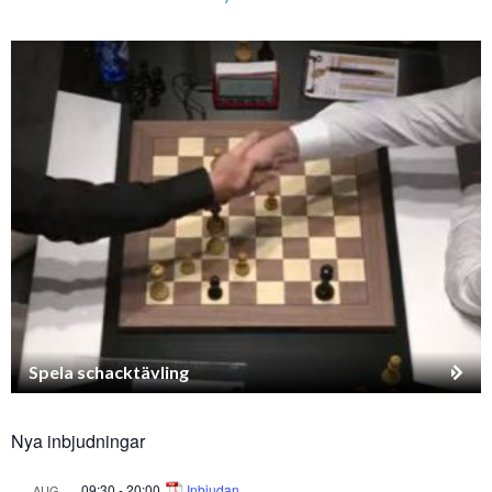
Spela schacktävling
Nya inbjudningar
09:30
-
20:00
Inbjudan
AUG