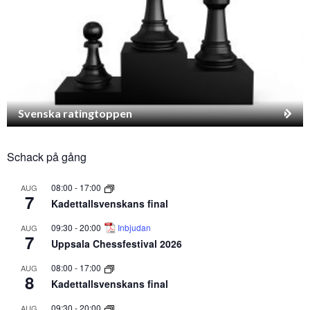
Svenska ratingtoppen
Schack på gång
08:00
-
17:00
AUG
7
Kadettallsvenskans final
09:30
-
20:00
Inbjudan
AUG
7
Uppsala Chessfestival 2026
08:00
-
17:00
AUG
8
Kadettallsvenskans final
09:30
-
20:00
AUG