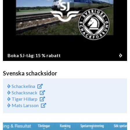
Boka SJ-tåg: 15 % rabatt
Svenska schacksidor
Schackelina
Schacksnack
Tiger Hillarp
Mats Larsson