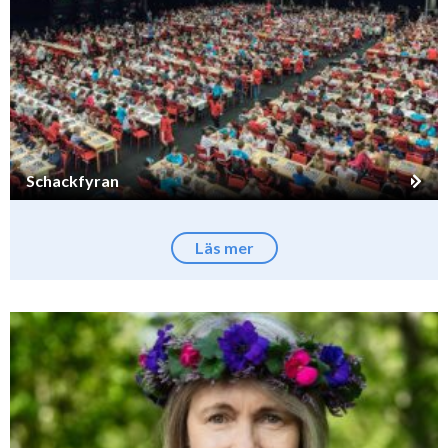
Schackfyran
Läs mer