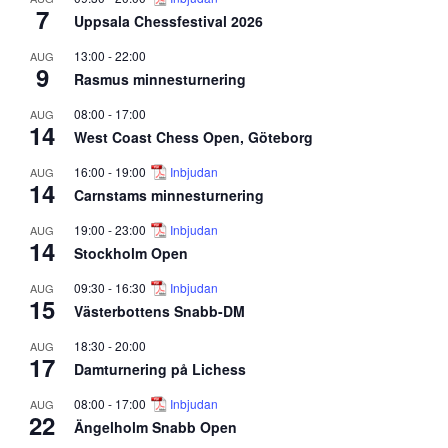
7
Uppsala Chessfestival 2026
13:00
-
22:00
AUG
9
Rasmus minnesturnering
08:00
-
17:00
AUG
14
West Coast Chess Open, Göteborg
16:00
-
19:00
Inbjudan
AUG
14
Carnstams minnesturnering
19:00
-
23:00
Inbjudan
AUG
14
Stockholm Open
09:30
-
16:30
Inbjudan
AUG
15
Västerbottens Snabb-DM
18:30
-
20:00
AUG
17
Damturnering på Lichess
08:00
-
17:00
Inbjudan
AUG
22
Ängelholm Snabb Open