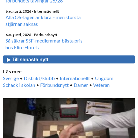
förbundets tävlingar 25/26
6 augusti, 2026
- Internationellt
Alla OS-lagen är klara – men största
stjärnan saknas
6 augusti, 2026
- Förbundsnytt
Så säkrar SSF-medlemmar bästa pris
hos Elite Hotels
▶ Till senaste nytt
Läs mer:
Sverige
•
Distrikt/klubb
•
Internationellt
•
Ungdom
Schack i skolan
•
Förbundsnytt
•
Damer
•
Veteran