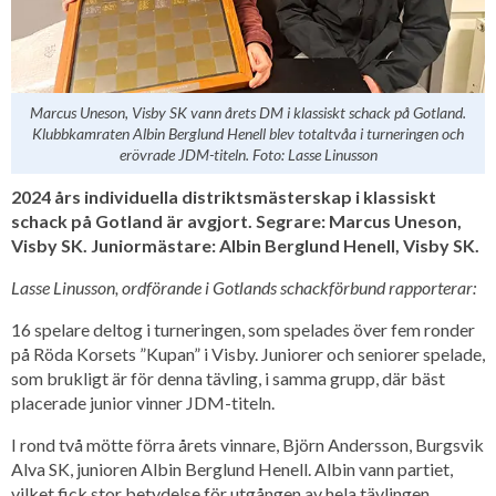
Marcus Uneson, Visby SK vann årets DM i klassiskt schack på Gotland.
Klubbkamraten Albin Berglund Henell blev totaltvåa i turneringen och
erövrade JDM-titeln. Foto: Lasse Linusson
2024 års individuella distriktsmästerskap i klassiskt
schack på Gotland är avgjort. Segrare: Marcus Uneson,
Visby SK. Juniormästare: Albin Berglund Henell, Visby SK.
Lasse Linusson, ordförande i Gotlands schackförbund rapporterar:
16 spelare deltog i turneringen, som spelades över fem ronder
på Röda Korsets ”Kupan” i Visby. Juniorer och seniorer spelade,
som brukligt är för denna tävling, i samma grupp, där bäst
placerade junior vinner JDM-titeln.
I rond två mötte förra årets vinnare, Björn Andersson, Burgsvik
Alva SK, junioren Albin Berglund Henell. Albin vann partiet,
vilket fick stor betydelse för utgången av hela tävlingen.