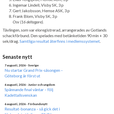
Ingemar Lindell, Visby SK, 3 p
Gert Jakobsson, Hemse ASK, 3 p
Frank Blom, Visby SK, 3 p
Osv (16 deltagare).
Tävlingen, som var eloregistrerad, arrangerades av Gotlands
schackförbund. Den spelades med betänketiden 90 min + 30
sek/drag.
Samtliga resultat återfinns i medlemssystemet
.
Senaste nytt
7 augusti, 2026
- Sverige
Nu startar Grand Prix-säsongen –
Göteborg är först ut
6 augusti, 2026
- Junior och ungdom
Spännande final väntar – följ
Kadettallsvenskan
6 augusti, 2026
- Förbundsnytt
Resultat-bonanza – så gick det i