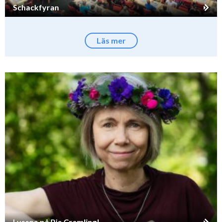
Schackfyran
Läs mer
Lyssna på Pia Cramling!