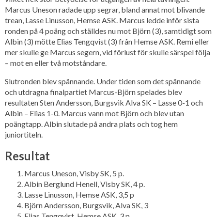
Marcus Uneson radade upp segrar, bland annat mot blivande
trean, Lasse Linusson, Hemse ASK. Marcus ledde inför sista
ronden på 4 poäng och ställdes nu mot Björn (3), samtidigt som
Albin (3) mötte Elias Tengqvist (3) från Hemse ASK. Remi eller
mer skulle ge Marcus segern, vid förlust för skulle särspel följa
– mot en eller två motståndare.
Slutronden blev spännande. Under tiden som det spännande
och utdragna finalpartiet Marcus-Björn spelades blev
resultaten Sten Andersson, Burgsvik Alva SK – Lasse 0-1 och
Albin – Elias 1-0. Marcus vann mot Björn och blev utan
poängtapp. Albin slutade på andra plats och tog hem
juniortiteln.
Resultat
Marcus Uneson, Visby SK, 5 p.
Albin Berglund Henell, Visby SK, 4 p.
Lasse Linusson, Hemse ASK, 3,5 p
Björn Andersson, Burgsvik, Alva SK, 3
Elias Tengqvist, Hemse ASK, 3 p