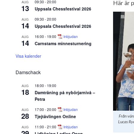
09:30
-
20:00
Här är 
AUG
13
Uppsala Chessfestival 2026
09:30
-
20:00
AUG
14
Uppsala Chessfestival 2026
16:00
-
19:00
Inbjudan
AUG
14
Carnstams minnesturnering
Visa kalender
Damschack
18:00
-
19:00
AUG
18
Damträning på nybörjarnivå –
Petra
17:00
-
20:00
Inbjudan
AUG
28
Tjejtävlingen Online
Från vän
Lucas Rye
11:00
-
21:00
Inbjudan
AUG
29
Lidköping Ladies Open