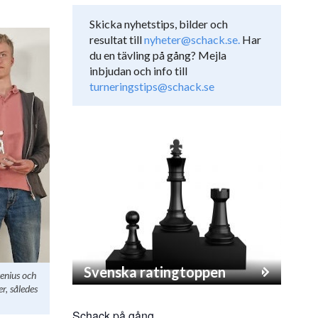
Skicka nyhetstips, bilder och
resultat till
nyheter@schack.se.
Har
du en tävling på gång? Mejla
inbjudan och info till
turneringstips@schack.se
Svenska ratingtoppen
enius och
r, således
Schack på gång