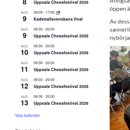
8
Alingså
Uppsala Chessfestival 2026
öppen ä
08:00
-
17:00
AUG
9
Kadettallsvenskans final
Av dess
sannerli
09:30
-
20:00
AUG
9
Uppsala Chessfestival 2026
nybörjar
09:30
-
20:00
AUG
10
Uppsala Chessfestival 2026
09:30
-
20:00
AUG
11
Uppsala Chessfestival 2026
09:30
-
20:00
AUG
12
Uppsala Chessfestival 2026
09:30
-
20:00
AUG
13
Uppsala Chessfestival 2026
Visa kalender