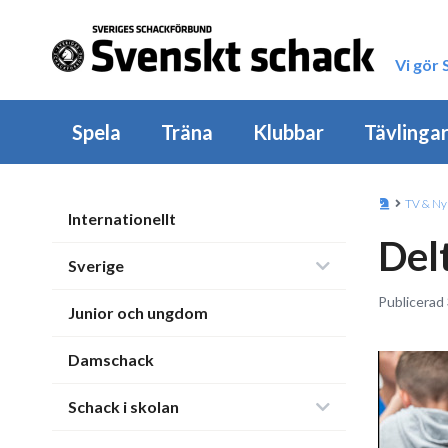
Vi gör
Spela
Träna
Klubbar
Tävlinga
TV & Ny
Internationellt
Del
Sverige
Publicerad 
Junior och ungdom
Damschack
Schack i skolan