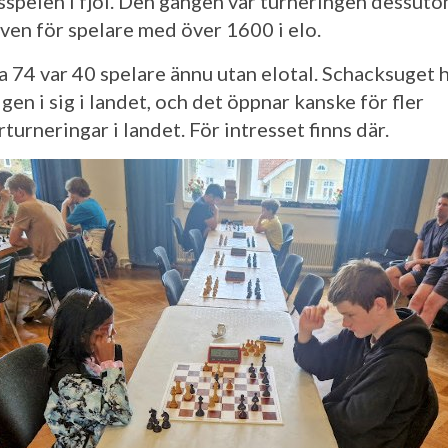
sspelen i fjol. Den gången var turneringen dessut
ven för spelare med över 1600 i elo.
a 74 var 40 spelare ännu utan elotal. Schacksuget h
gen i sig i landet, och det öppnar kanske för fler
turneringar i landet. För intresset finns där.