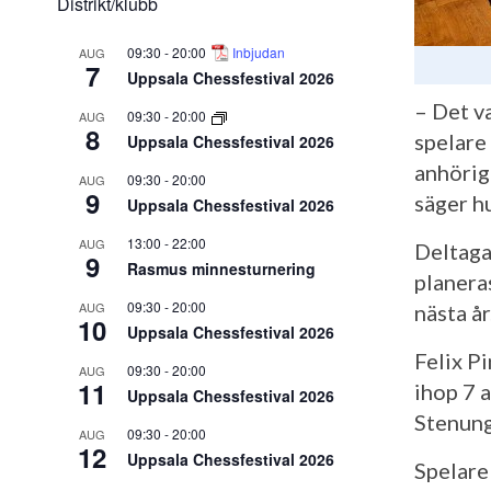
Distrikt/klubb
09:30
-
20:00
Inbjudan
AUG
7
Uppsala Chessfestival 2026
– Det v
09:30
-
20:00
AUG
8
spelare
Uppsala Chessfestival 2026
anhörig
09:30
-
20:00
AUG
9
säger h
Uppsala Chessfestival 2026
13:00
-
22:00
AUG
Deltaga
9
Rasmus minnesturnering
planera
09:30
-
20:00
AUG
nästa år
10
Uppsala Chessfestival 2026
Felix Pi
09:30
-
20:00
AUG
11
ihop 7 
Uppsala Chessfestival 2026
Stenung
09:30
-
20:00
AUG
12
Uppsala Chessfestival 2026
Spelare