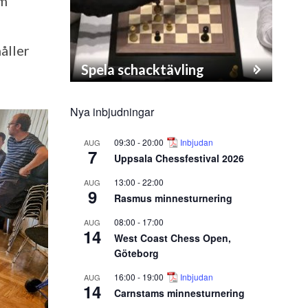
om
åller
Spela schacktävling
Nya inbjudningar
09:30
-
20:00
Inbjudan
AUG
7
Uppsala Chessfestival 2026
13:00
-
22:00
AUG
9
Rasmus minnesturnering
08:00
-
17:00
AUG
14
West Coast Chess Open,
Göteborg
16:00
-
19:00
Inbjudan
AUG
14
Carnstams minnesturnering