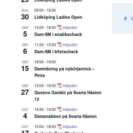
09:00
-
16:30
AUG
30
Lidköping Ladies Open
S
10:00
-
18:30
Inbjudan
SEP
5
Dam-SM i snabbschack
11:00
-
13:30
Inbjudan
SEP
6
Dam-SM i blixtschack
18:00
-
19:00
SEP
15
Damträning på nybörjarnivå –
Petra
12:00
-
16:00
Inbjudan
SEP
27
Queens Gambit på Svarta Hästen
12
14:30
-
19:30
Inbjudan
OKT
4
Damsnabben på Svarta Hästen
10:00
-
18:00
Inbjudan
OKT
17