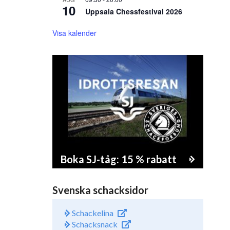
10
Uppsala Chessfestival 2026
Visa kalender
Boka SJ-tåg: 15 % rabatt
Svenska schacksidor
Schackelina
Schacksnack