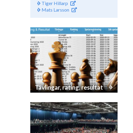
Tiger Hillarp
Mats Larsson
Tävlingar, rating, resultat