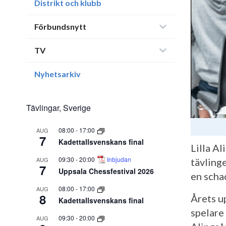
Distrikt och klubb
Förbundsnytt
TV
Nyhetsarkiv
Tävlingar, Sverige
08:00
-
17:00
AUG
7
Kadettallsvenskans final
Lilla A
09:30
-
20:00
Inbjudan
AUG
tävling
7
Uppsala Chessfestival 2026
en scha
08:00
-
17:00
AUG
8
Årets up
Kadettallsvenskans final
spelare
09:30
-
20:00
AUG