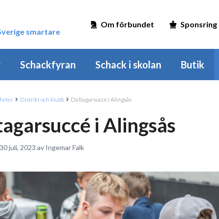
Om förbundet
Sponsring
 Sverige smartare
r
Schackfyran
Schack i skolan
Butik
heter
Distrikt och klubb
Deltagarsuccé i Alingsås
tagarsuccé i Alingsås
30 juli, 2023 av Ingemar Falk