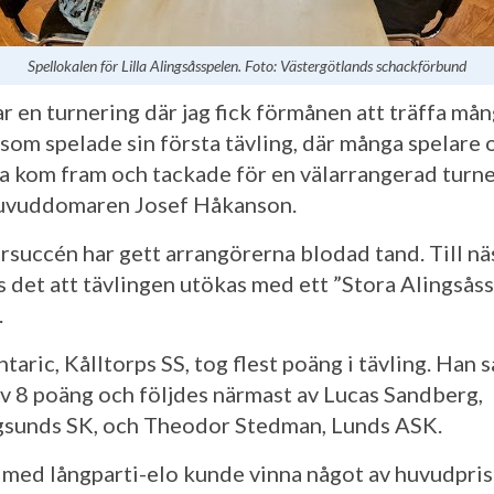
Spellokalen för Lilla Alingsåsspelen. Foto: Västergötlands schackförbund
ar en turnering där jag fick förmånen att träffa må
 som spelade sin första tävling, där många spelare 
a kom fram och tackade för en välarrangerad turne
uvuddomaren Josef Håkanson.
rsuccén har gett arrangörerna blodad tand. Till nä
s det att tävlingen utökas med ett ”Stora Alingsås
.
ntaric, Kålltorps SS, tog flest poäng i tävling. Han
av 8 poäng och följdes närmast av Lucas Sandberg,
sunds SK, och Theodor Stedman, Lunds ASK.
 med långparti-elo kunde vinna något av huvudpris