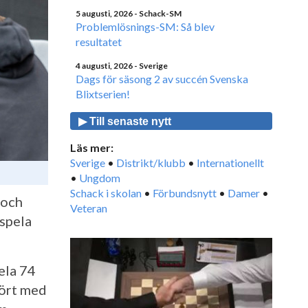
5 augusti, 2026
- Schack-SM
Problemlösnings-SM: Så blev
resultatet
4 augusti, 2026
- Sverige
Dags för säsong 2 av succén Svenska
Blixtserien!
▶ Till senaste nytt
Läs mer:
Sverige
•
Distrikt/klubb
•
Internationellt
•
Ungdom
Schack i skolan
•
Förbundsnytt
•
Damer
•
 och
Veteran
 spela
Hela 74
fört med