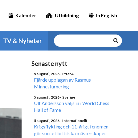
Kalender
Utbildning
In English
TV & Nyheter
Senaste nytt
5 augusti, 2026
- Ettan4
Fjärde upplagan av Rasmus
Minnesturnering
5 augusti, 2026
- Sverige
Ulf Andersson väljs in i World Chess
Hall of Fame
5 augusti, 2026
- Internationellt
Krigsflykting och 11-årigt fenomen
gör succé i brittiska mästerskapet