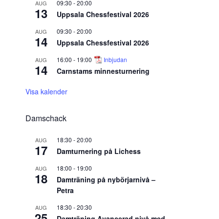
09:30
-
20:00
AUG
13
Uppsala Chessfestival 2026
09:30
-
20:00
AUG
14
Uppsala Chessfestival 2026
16:00
-
19:00
Inbjudan
AUG
14
Carnstams minnesturnering
Visa kalender
Damschack
18:30
-
20:00
AUG
17
Damturnering på Lichess
18:00
-
19:00
AUG
18
Damträning på nybörjarnivå –
Petra
18:30
-
20:30
AUG
25
Damträning Avancerad nivå med