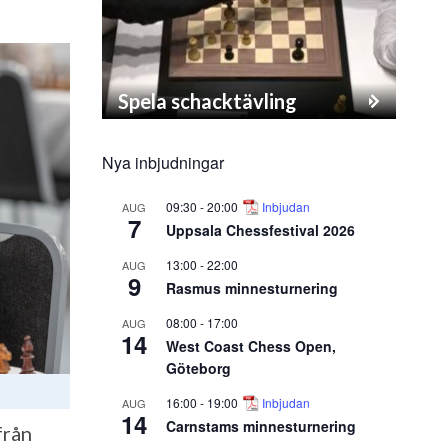
Spela schacktävling
Nya inbjudningar
09:30
-
20:00
Inbjudan
AUG
7
Uppsala Chessfestival 2026
13:00
-
22:00
AUG
9
Rasmus minnesturnering
08:00
-
17:00
AUG
14
West Coast Chess Open,
Göteborg
16:00
-
19:00
Inbjudan
AUG
14
Carnstams minnesturnering
från