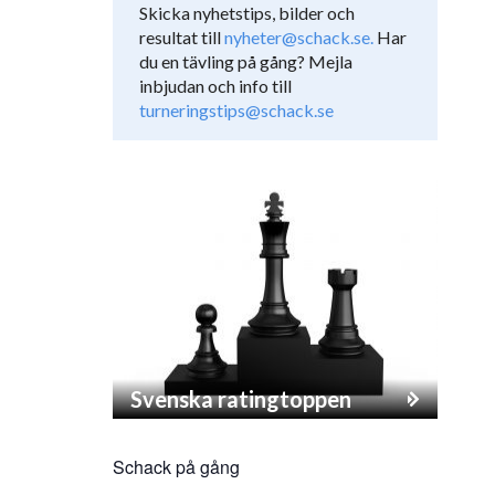
Skicka nyhetstips, bilder och
resultat till
nyheter@schack.se.
Har
du en tävling på gång? Mejla
inbjudan och info till
turneringstips@schack.se
Svenska ratingtoppen
Schack på gång