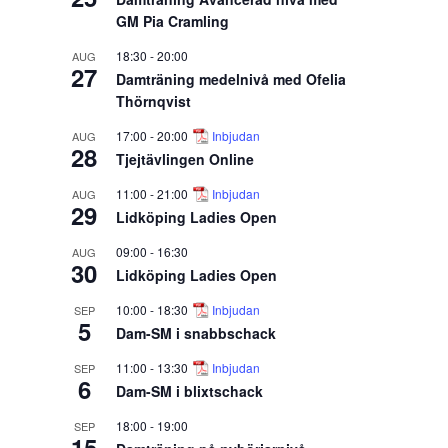
GM Pia Cramling
18:30
-
20:00
AUG
27
Damträning medelnivå med Ofelia
Thörnqvist
17:00
-
20:00
Inbjudan
AUG
28
Tjejtävlingen Online
11:00
-
21:00
Inbjudan
AUG
29
Lidköping Ladies Open
09:00
-
16:30
AUG
30
Lidköping Ladies Open
10:00
-
18:30
Inbjudan
SEP
5
Dam-SM i snabbschack
11:00
-
13:30
Inbjudan
SEP
6
Dam-SM i blixtschack
18:00
-
19:00
SEP
15