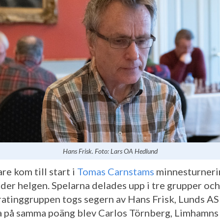
Hans Frisk. Foto: Lars OA Hedlund
re kom till start i
Tomas Carnstams
minnesturneri
der helgen. Spelarna delades upp i tre grupper och
ratinggruppen togs segern av Hans Frisk, Lunds AS
a på samma poäng blev Carlos Törnberg, Limhamns