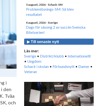
5 augusti, 2026
- Schack-SM
Problemlösnings-SM: Så blev
resultatet
4 augusti, 2026
- Sverige
Dags för säsong 2 av succén Svenska
Blixtserien!
▶ Till senaste nytt
Läs mer:
Sverige
•
Distrikt/klubb
•
Internationellt
•
Ungdom
Schack i skolan
•
Förbundsnytt
•
Damer
•
Veteran
ng i
 i den
K. Tvåa
 SK, och