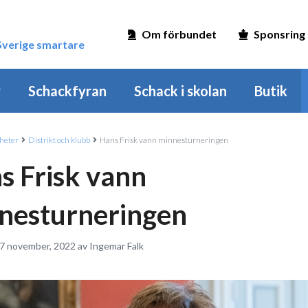
Om förbundet
Sponsring
 Sverige smartare
r
Schackfyran
Schack i skolan
Butik
heter
Distrikt och klubb
Hans Frisk vann minnesturneringen
s Frisk vann
nesturneringen
 7 november, 2022 av Ingemar Falk