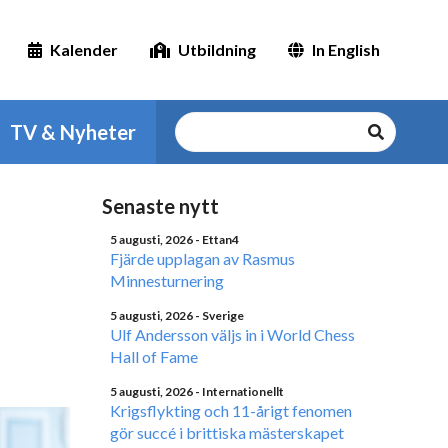
Kalender
Utbildning
In English
TV & Nyheter
Senaste nytt
5 augusti, 2026
- Ettan4
Fjärde upplagan av Rasmus
Minnesturnering
5 augusti, 2026
- Sverige
Ulf Andersson väljs in i World Chess
Hall of Fame
5 augusti, 2026
- Internationellt
Krigsflykting och 11-årigt fenomen
gör succé i brittiska mästerskapet