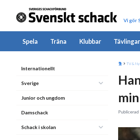
Vi gör
Spela
Träna
Klubbar
Tävlinga
TV & Ny
Internationellt
Han
Sverige
min
Junior och ungdom
Publicerad
Damschack
Schack i skolan