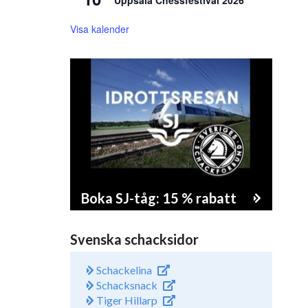
Uppsala Chessfestival 2026
Visa kalender
Boka SJ-tåg: 15 % rabatt
Svenska schacksidor
Schackelina
Schacksnack
Tiger Hillarp