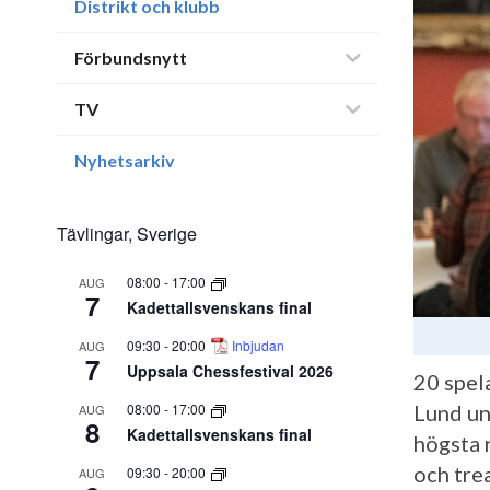
Distrikt och klubb
Förbundsnytt
TV
Nyhetsarkiv
Tävlingar, Sverige
08:00
-
17:00
AUG
7
Kadettallsvenskans final
09:30
-
20:00
Inbjudan
AUG
7
Uppsala Chessfestival 2026
20 spela
08:00
-
17:00
Lund un
AUG
8
Kadettallsvenskans final
högsta 
och tre
09:30
-
20:00
AUG