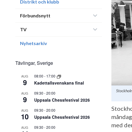
Distrikt och klubb
Förbundsnytt
TV
Nyhetsarkiv
Tävlingar, Sverige
08:00
-
17:00
AUG
9
Kadettallsvenskans final
Stockholm
09:30
-
20:00
AUG
9
Uppsala Chessfestival 2026
Stockho
09:30
-
20:00
AUG
10
måndags
Uppsala Chessfestival 2026
med den
09:30
-
20:00
AUG