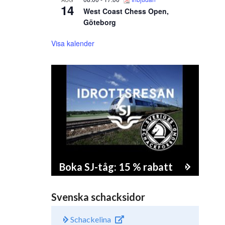
14
West Coast Chess Open,
Göteborg
Visa kalender
Boka SJ-tåg: 15 % rabatt
Svenska schacksidor
Schackelina