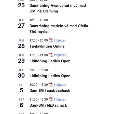
25
Damträning Avancerad nivå med
GM Pia Cramling
18:30
-
20:00
AUG
27
Damträning medelnivå med Ofelia
Thörnqvist
17:00
-
20:00
Inbjudan
AUG
28
Tjejtävlingen Online
11:00
-
21:00
Inbjudan
AUG
29
Lidköping Ladies Open
09:00
-
16:30
AUG
30
Lidköping Ladies Open
10:00
-
18:30
Inbjudan
SEP
5
Dam-SM i snabbschack
11:00
-
13:30
Inbjudan
SEP
6
Dam-SM i blixtschack
18:00
-
19:00