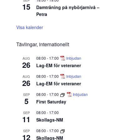
SEP
15
Damträning på nybörjarnivå –
Petra
Visa kalender
Tävlingar, internationellt
08:00
-
17:00
Inbjudan
AUG
26
Lag-EM för veteraner
08:00
-
17:00
Inbjudan
AUG
26
Lag-EM för veteraner
08:00
-
17:00
Inbjudan
SEP
5
First Saturday
08:00
-
17:00
SEP
11
Skollags-NM
08:00
-
17:00
SEP
12
Skollags-NM