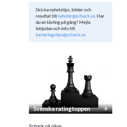
Skicka nyhetstips, bilder och
resultat till
nyheter@schack.se.
Har
du en tävling på gång? Mejla
inbjudan och info till
turneringstips@schack.se
Svenska ratingtoppen
Schack på gång