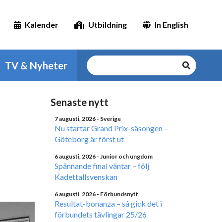
Kalender
Utbildning
In English
TV & Nyheter
Senaste nytt
7 augusti, 2026
- Sverige
Nu startar Grand Prix-säsongen –
Göteborg är först ut
6 augusti, 2026
- Junior och ungdom
Spännande final väntar – följ
Kadettallsvenskan
6 augusti, 2026
- Förbundsnytt
Resultat-bonanza – så gick det i
förbundets tävlingar 25/26