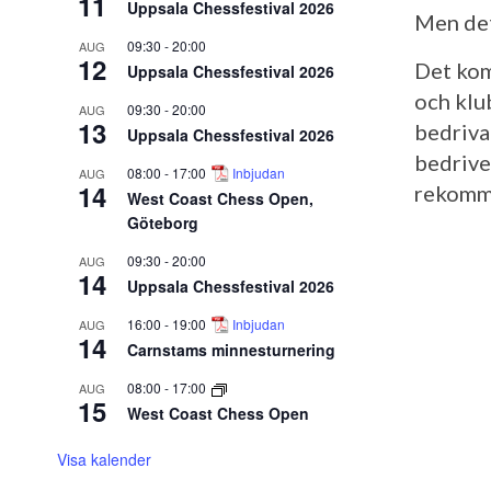
11
Uppsala Chessfestival 2026
Men det
09:30
-
20:00
AUG
12
Det kom
Uppsala Chessfestival 2026
och klu
09:30
-
20:00
AUG
13
bedriva
Uppsala Chessfestival 2026
bedrive
08:00
-
17:00
Inbjudan
AUG
14
rekomm
West Coast Chess Open,
Göteborg
09:30
-
20:00
AUG
14
Uppsala Chessfestival 2026
16:00
-
19:00
Inbjudan
AUG
14
Carnstams minnesturnering
08:00
-
17:00
AUG
15
West Coast Chess Open
Visa kalender