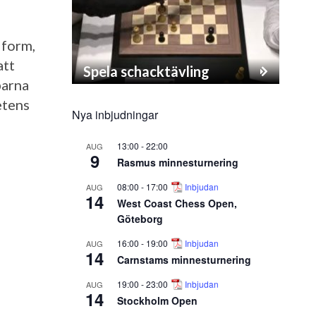
 form,
att
Spela schacktävling
barna
etens
Nya inbjudningar
13:00
-
22:00
AUG
9
Rasmus minnesturnering
08:00
-
17:00
Inbjudan
AUG
14
West Coast Chess Open,
Göteborg
16:00
-
19:00
Inbjudan
AUG
14
Carnstams minnesturnering
19:00
-
23:00
Inbjudan
AUG
14
Stockholm Open