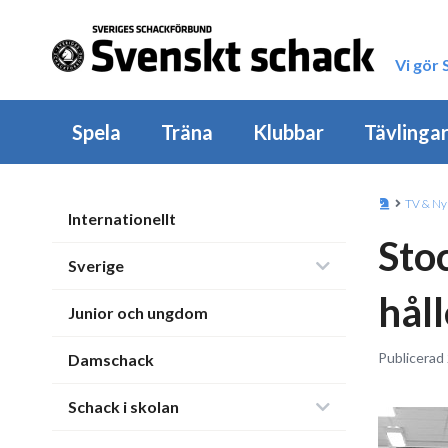
Vi gör
Spela
Träna
Klubbar
Tävlinga
TV & Ny
Internationellt
Sto
Sverige
håll
Junior och ungdom
Publicerad 
Damschack
Schack i skolan