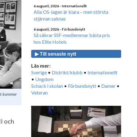
6 augusti, 2026
- Internationellt
Alla OS-lagen är klara – men största
stjärnan saknas
6 augusti, 2026
- Förbundsnytt
Så säkrar SSF-medlemmar bästa pris
hos Elite Hotels
▶ Till senaste nytt
Läs mer:
Sverige
•
Distrikt/klubb
•
Internationellt
•
Ungdom
Schack i skolan
•
Förbundsnytt
•
Damer
•
Veteran
het kommer
ll och