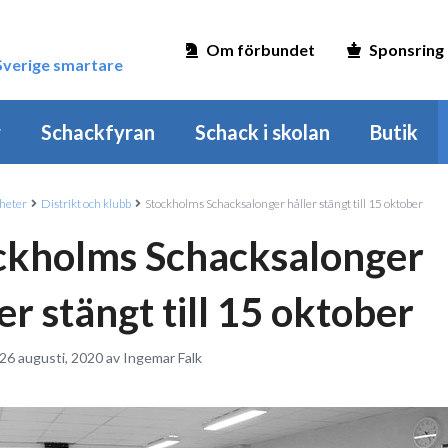
Om förbundet
Sponsring
 Sverige smartare
r
Schackfyran
Schack i skolan
Butik
heter
Distrikt och klubb
Stockholms Schacksalonger håller stängt till 15 oktober
ckholms Schacksalonger
er stängt till 15 oktober
26 augusti, 2020 av Ingemar Falk