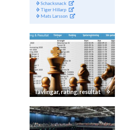
Schacksnack
Tiger Hillarp
Mats Larsson
Tävlingar, rating, resultat