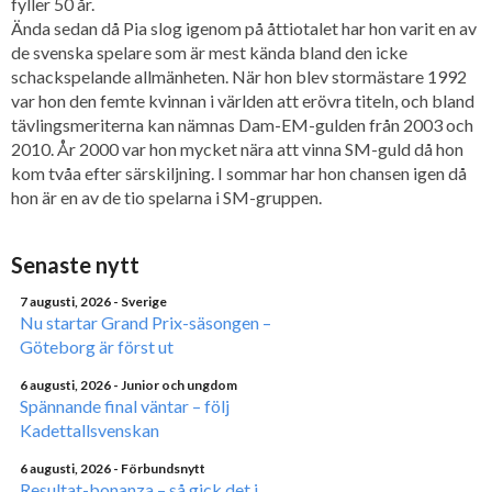
fyller 50 år.
Ända sedan då Pia slog igenom på åttiotalet har hon varit en av
de svenska spelare som är mest kända bland den icke
schackspelande allmänheten. När hon blev stormästare 1992
var hon den femte kvinnan i världen att erövra titeln, och bland
tävlingsmeriterna kan nämnas Dam-EM-gulden från 2003 och
2010. År 2000 var hon mycket nära att vinna SM-guld då hon
kom tvåa efter särskiljning. I sommar har hon chansen igen då
hon är en av de tio spelarna i SM-gruppen.
Senaste nytt
7 augusti, 2026
- Sverige
Nu startar Grand Prix-säsongen –
Göteborg är först ut
6 augusti, 2026
- Junior och ungdom
Spännande final väntar – följ
Kadettallsvenskan
6 augusti, 2026
- Förbundsnytt
Resultat-bonanza – så gick det i