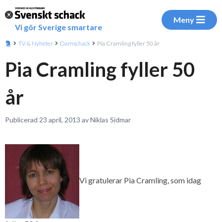
Meny
Vi gör Sverige smartare
TV & Nyheter
Damschack
Pia Cramling fyller 50 år
Pia Cramling fyller 50
år
Publicerad 23 april, 2013 av Niklas Sidmar
Vi gratulerar Pia Cramling, som idag