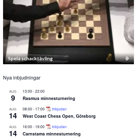
Spela schacktävling
Nya inbjudningar
13:00
-
22:00
AUG
9
Rasmus minnesturnering
08:00
-
17:00
Inbjudan
AUG
14
West Coast Chess Open, Göteborg
16:00
-
19:00
Inbjudan
AUG
14
Carnstams minnesturnering