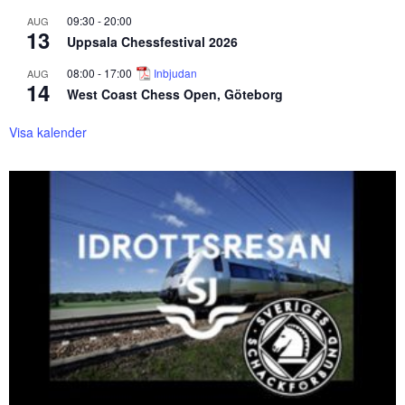
09:30
-
20:00
AUG
13
Uppsala Chessfestival 2026
08:00
-
17:00
Inbjudan
AUG
14
West Coast Chess Open, Göteborg
Visa kalender