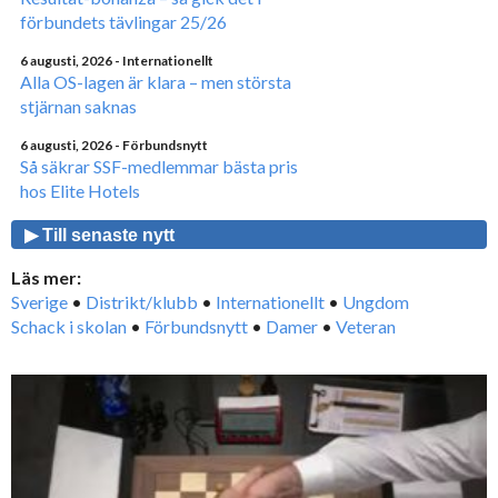
förbundets tävlingar 25/26
6 augusti, 2026
- Internationellt
Alla OS-lagen är klara – men största
stjärnan saknas
6 augusti, 2026
- Förbundsnytt
Så säkrar SSF-medlemmar bästa pris
hos Elite Hotels
▶ Till senaste nytt
Läs mer:
Sverige
•
Distrikt/klubb
•
Internationellt
•
Ungdom
Schack i skolan
•
Förbundsnytt
•
Damer
•
Veteran