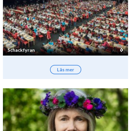
Schackfyran
Läs mer