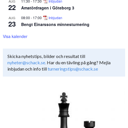
11:30
-
17:30
Inbjudan
AUG
22
Amatördragen i Göteborg 3
08:00
-
17:00
Inbjudan
AUG
23
Bengt Einarssons minnesturnering
Visa kalender
Skicka nyhetstips, bilder och resultat till
nyheter@schack.se.
Har du en tävling på gång? Mejla
inbjudan och info till
turneringstips@schack.se