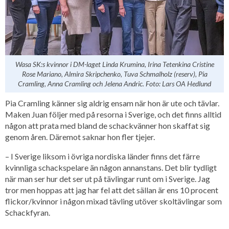
Wasa SK:s kvinnor i DM-laget Linda Krumina, Irina Tetenkina Cristine
Rose Mariano, Almira Skripchenko, Tuva Schmalholz (reserv), Pia
Cramling, Anna Cramling och Jelena Andric. Foto: Lars OA Hedlund
Pia Cramling känner sig aldrig ensam när hon är ute och tävlar.
Maken Juan följer med på resorna i Sverige, och det finns alltid
någon att prata med bland de schackvänner hon skaffat sig
genom åren. Däremot saknar hon fler tjejer.
– I Sverige liksom i övriga nordiska länder finns det färre
kvinnliga schackspelare än någon annanstans. Det blir tydligt
när man ser hur det ser ut på tävlingar runt om i Sverige. Jag
tror men hoppas att jag har fel att det sällan är ens 10 procent
flickor/kvinnor i någon mixad tävling utöver skoltävlingar som
Schackfyran.