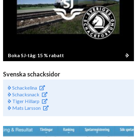
Boka SJ-tåg: 15 % rabatt
Svenska schacksidor
Schackelina
Schacksnack
Tiger Hillarp
Mats Larsson