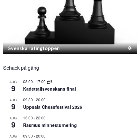
Svenska ratingtoppen
Schack på gång
08:00
-
17:00
AUG
9
Kadettallsvenskans final
09:30
-
20:00
AUG
9
Uppsala Chessfestival 2026
13:00
-
22:00
AUG
9
Rasmus minnesturnering
09:30
-
20:00
AUG