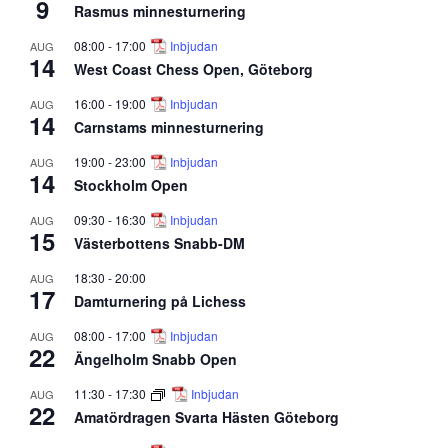
9
Rasmus minnesturnering
08:00
-
17:00
Inbjudan
AUG
14
West Coast Chess Open, Göteborg
16:00
-
19:00
Inbjudan
AUG
14
Carnstams minnesturnering
19:00
-
23:00
Inbjudan
AUG
14
Stockholm Open
09:30
-
16:30
Inbjudan
AUG
15
Västerbottens Snabb-DM
18:30
-
20:00
AUG
17
Damturnering på Lichess
08:00
-
17:00
Inbjudan
AUG
22
Ängelholm Snabb Open
11:30
-
17:30
Inbjudan
AUG
22
Amatördragen Svarta Hästen Göteborg