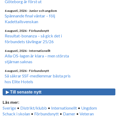
Göteborg är först ut
6 augusti, 2026
- Junior och ungdom
Spännande final väntar – följ
Kadettallsvenskan
6 augusti, 2026
- Förbundsnytt
Resultat-bonanza – så gick det i
förbundets tävlingar 25/26
6 augusti, 2026
- Internationellt
Alla OS-lagen är klara – men största
stjärnan saknas
6 augusti, 2026
- Förbundsnytt
Så säkrar SSF-medlemmar bästa pris
hos Elite Hotels
▶ Till senaste nytt
Läs mer:
Sverige
•
Distrikt/klubb
•
Internationellt
•
Ungdom
Schack i skolan
•
Förbundsnytt
•
Damer
•
Veteran