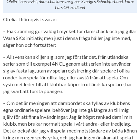
Ofelia Thörnqvist, damschackansvarig hos Sveriges Schackförbund. Foto:
Lars OA Hedlund
Ofelia Thörnqvist svarar:
– Pia Cramling gör väldigt mycket för damschack och jag gillar
Wasa SK:s initiativ, men just i denna fråga håller jag inte med,
säger hon och fortsätter:
– Allsvenskan skiljer sig, som jag förstår det, från utländska
serier som till exempel 4NCL genom att serien inte använder
sig av fasta lag, utan av spelarregistrering där spelare i olika
ronder kan spela för olika lag, eller avstå från att spela. Om
systemet leder till att klubbar köper in utländska spelare, har
jag svårt att förstå poängen.
– Om det är meningen att dambordet ska fyllas av klubbens
egna ordinarie spelare, behöver jag inte gå längre än till mig
själv för att finna invändningar. Jag är högst rankad dam i min
klubb, men brukar normalt spela i vårt andra- eller tredjelag.
Det är också där jag vill spela, med motståndare av båda könen
kring min egen spelstyrka, och jag har ingen önskan att spela i