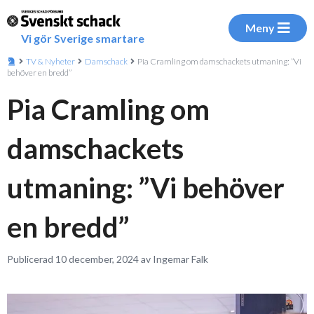
Meny
Vi gör Sverige smartare
TV & Nyheter
Damschack
Pia Cramling om damschackets utmaning: ”Vi
behöver en bredd”
Pia Cramling om
damschackets
utmaning: ”Vi behöver
en bredd”
Publicerad 10 december, 2024 av Ingemar Falk