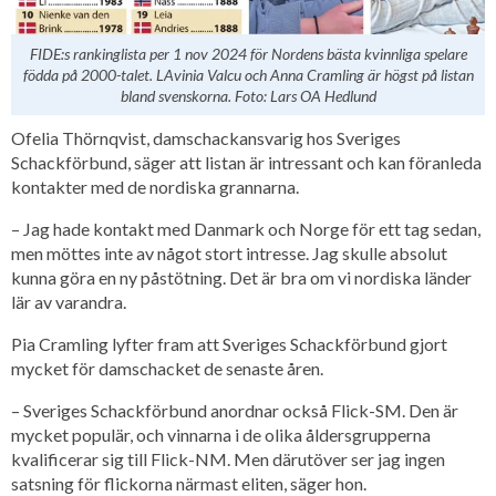
FIDE:s rankinglista per 1 nov 2024 för Nordens bästa kvinnliga spelare
födda på 2000-talet. LAvinia Valcu och Anna Cramling är högst på listan
bland svenskorna. Foto: Lars OA Hedlund
Ofelia Thörnqvist, damschackansvarig hos Sveriges
Schackförbund, säger att listan är intressant och kan föranleda
kontakter med de nordiska grannarna.
– Jag hade kontakt med Danmark och Norge för ett tag sedan,
men möttes inte av något stort intresse. Jag skulle absolut
kunna göra en ny påstötning. Det är bra om vi nordiska länder
lär av varandra.
Pia Cramling lyfter fram att Sveriges Schackförbund gjort
mycket för damschacket de senaste åren.
– Sveriges Schackförbund anordnar också Flick-SM. Den är
mycket populär, och vinnarna i de olika åldersgrupperna
kvalificerar sig till Flick-NM. Men därutöver ser jag ingen
satsning för flickorna närmast eliten, säger hon.