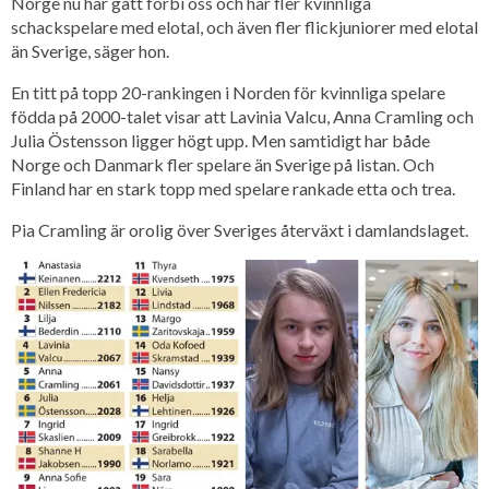
Norge nu har gått förbi oss och har fler kvinnliga
schackspelare med elotal, och även fler flickjuniorer med elotal
än Sverige, säger hon.
En titt på topp 20-rankingen i Norden för kvinnliga spelare
födda på 2000-talet visar att Lavinia Valcu, Anna Cramling och
Julia Östensson ligger högt upp. Men samtidigt har både
Norge och Danmark fler spelare än Sverige på listan. Och
Finland har en stark topp med spelare rankade etta och trea.
Pia Cramling är orolig över Sveriges återväxt i damlandslaget.