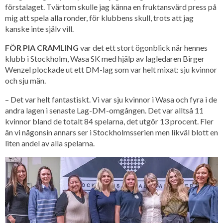
förstalaget. Tvärtom skulle jag känna en fruktansvärd press på
mig att spela alla ronder, för klubbens skull, trots att jag
kanske inte själv vill.
FÖR PIA CRAMLING
var det ett stort ögonblick när hennes
klubb i Stockholm, Wasa SK med hjälp av lagledaren Birger
Wenzel plockade ut ett DM-lag som var helt mixat: sju kvinnor
och sju män.
– Det var helt fantastiskt. Vi var sju kvinnor i Wasa och fyra i de
andra lagen i senaste Lag-DM-omgången. Det var alltså 11
kvinnor bland de totalt 84 spelarna, det utgör 13 procent. Fler
än vi någonsin annars ser i Stockholmsserien men likväl blott en
liten andel av alla spelarna.