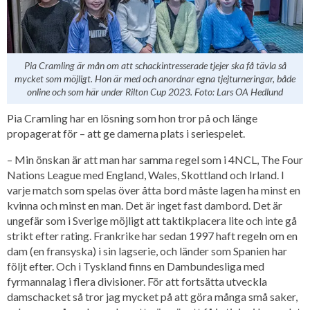
Pia Cramling är mån om att schackintresserade tjejer ska få tävla så
mycket som möjligt. Hon är med och anordnar egna tjejturneringar, både
online och som här under Rilton Cup 2023. Foto: Lars OA Hedlund
Pia Cramling har en lösning som hon tror på och länge
propagerat för – att ge damerna plats i seriespelet.
– Min önskan är att man har samma regel som i 4NCL, The Four
Nations League med England, Wales, Skottland och Irland. I
varje match som spelas över åtta bord måste lagen ha minst en
kvinna och minst en man. Det är inget fast dambord. Det är
ungefär som i Sverige möjligt att taktikplacera lite och inte gå
strikt efter rating. Frankrike har sedan 1997 haft regeln om en
dam (en fransyska) i sin lagserie, och länder som Spanien har
följt efter. Och i Tyskland finns en Dambundesliga med
fyrmannalag i flera divisioner. För att fortsätta utveckla
damschacket så tror jag mycket på att göra många små saker,