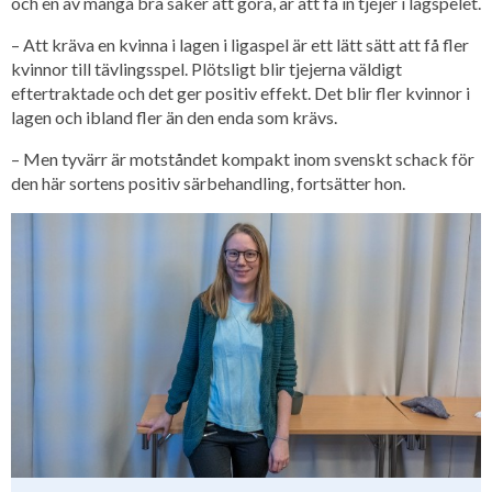
och en av många bra saker att göra, är att få in tjejer i lagspelet.
– Att kräva en kvinna i lagen i ligaspel är ett lätt sätt att få fler
kvinnor till tävlingsspel. Plötsligt blir tjejerna väldigt
eftertraktade och det ger positiv effekt. Det blir fler kvinnor i
lagen och ibland fler än den enda som krävs.
– Men tyvärr är motståndet kompakt inom svenskt schack för
den här sortens positiv särbehandling, fortsätter hon.