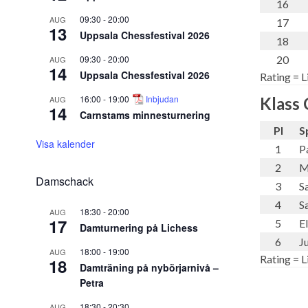
16
09:30
-
20:00
AUG
17
13
Uppsala Chessfestival 2026
18
09:30
-
20:00
20
AUG
14
Uppsala Chessfestival 2026
Rating = L
16:00
-
19:00
Inbjudan
AUG
Klass 
14
Carnstams minnesturnering
Pl
S
Visa kalender
1
P
2
M
Damschack
3
S
4
S
18:30
-
20:00
AUG
17
5
E
Damturnering på Lichess
6
J
18:00
-
19:00
AUG
Rating = L
18
Damträning på nybörjarnivå –
Petra
18:30
-
20:30
AUG