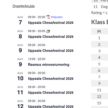
Distrikt/klubb
11
Dege
Rating = L
09:30
-
20:00
Inbjudan
AUG
7
Klass 
Uppsala Chessfestival 2026
09:30
-
20:00
AUG
Pl
8
Uppsala Chessfestival 2026
1
2
09:30
-
20:00
AUG
9
Uppsala Chessfestival 2026
3
4
13:00
-
22:00
AUG
9
5
Rasmus minnesturnering
6
09:30
-
20:00
AUG
10
7
Uppsala Chessfestival 2026
9
09:30
-
20:00
AUG
11
11
Uppsala Chessfestival 2026
12
09:30
-
20:00
AUG
15
12
Uppsala Chessfestival 2026