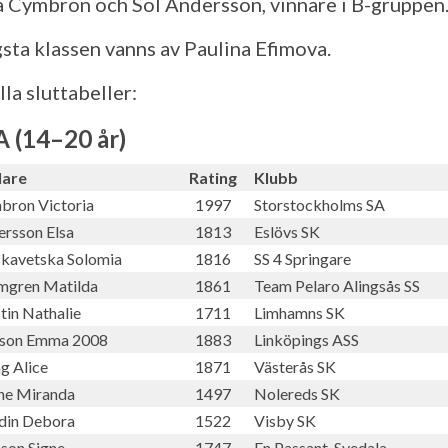
a Cymbron och Sol Andersson, vinnare i B-gruppen
sta klassen vanns av Paulina Efimova.
lla sluttabeller:
A (14–20 år)
lare
Rating
Klubb
bron Victoria
1997
Storstockholms SA
rsson Elsa
1813
Eslövs SK
skavetska Solomia
1816
SS 4 Springare
mgren Matilda
1861
Team Pelaro Alingsås SS
in Nathalie
1711
Limhamns SK
sson Emma 2008
1883
Linköpings ASS
g Alice
1871
Västerås SK
he Miranda
1497
Nolereds SK
din Debora
1522
Visby SK
son Signe
1747
En Passant, Svedala