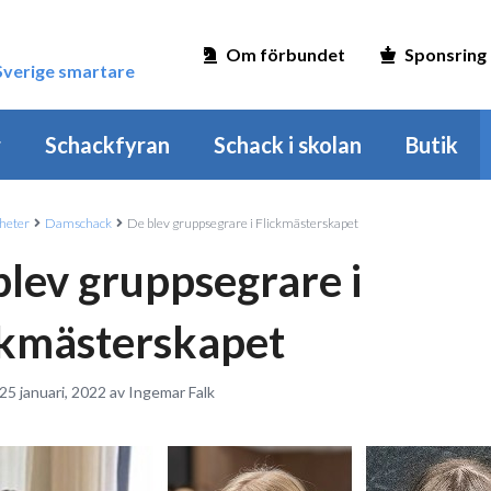
Om förbundet
Sponsring
 Sverige smartare
r
Schackfyran
Schack i skolan
Butik
heter
Damschack
De blev gruppsegrare i Flickmästerskapet
blev gruppsegrare i
ckmästerskapet
25 januari, 2022 av Ingemar Falk