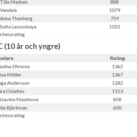
Tilla Madsen
888
Vendela
1079
Anna Thunberg
759
Sofia Lazovskaya
1022
ichessrating
C (10 år och yngre)
pelare
Rating
aulina Efimova
1362
oa Möller
1367
aga Andersson
1282
ara Ostafiev
1153
lizaveta Mashkova
858
ulia Björkman
600
ichessrating