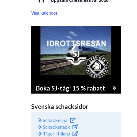
Uppsala Chessfestival 2026
Visa kalender
Boka SJ-tåg: 15 % rabatt
Svenska schacksidor
Schackelina
Schacksnack
Tiger Hillarp