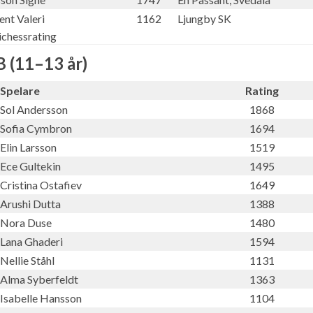
nt Valeri
1162
Ljungby SK
ichessrating
B (11–13 år)
Spelare
Rating
Sol Andersson
1868
Sofia Cymbron
1694
Elin Larsson
1519
Ece Gultekin
1495
Cristina Ostafiev
1649
Arushi Dutta
1388
Nora Duse
1480
Lana Ghaderi
1594
Nellie Ståhl
1131
Alma Syberfeldt
1363
Isabelle Hansson
1104