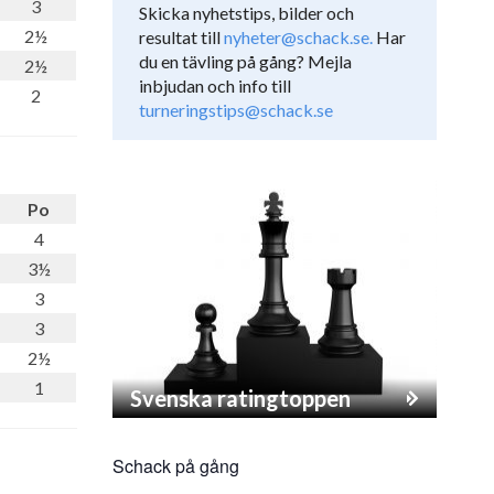
3
Skicka nyhetstips, bilder och
2½
resultat till
nyheter@schack.se.
Har
du en tävling på gång? Mejla
2½
inbjudan och info till
2
turneringstips@schack.se
Po
4
3½
3
3
2½
1
Svenska ratingtoppen
Schack på gång