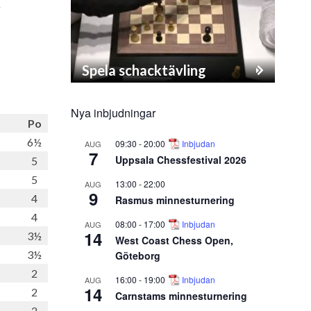
.
Spela schacktävling
Nya inbjudningar
Po
6½
09:30
-
20:00
Inbjudan
AUG
7
Uppsala Chessfestival 2026
5
5
13:00
-
22:00
AUG
9
4
Rasmus minnesturnering
4
08:00
-
17:00
Inbjudan
AUG
14
3½
West Coast Chess Open,
3½
Göteborg
2
16:00
-
19:00
Inbjudan
AUG
14
2
Carnstams minnesturnering
2