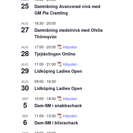
25
Damträning Avancerad nivå med
GM Pia Cramling
18:30
-
20:00
AUG
27
Damträning medelnivå med Ofelia
Thörnqvist
17:00
-
20:00
Inbjudan
AUG
28
Tjejtävlingen Online
11:00
-
21:00
Inbjudan
AUG
29
Lidköping Ladies Open
09:00
-
16:30
AUG
30
Lidköping Ladies Open
10:00
-
18:30
Inbjudan
SEP
5
Dam-SM i snabbschack
11:00
-
13:30
Inbjudan
SEP
6
Dam-SM i blixtschack
18:00
-
19:00