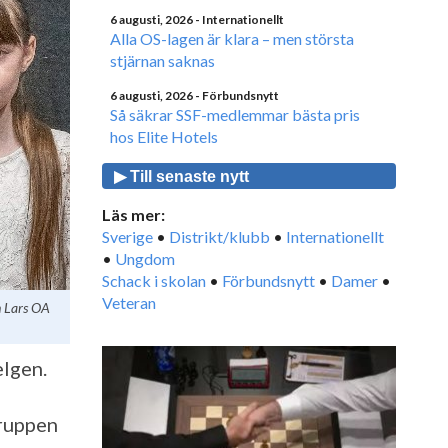
6 augusti, 2026
- Internationellt
Alla OS-lagen är klara – men största
stjärnan saknas
6 augusti, 2026
- Förbundsnytt
Så säkrar SSF-medlemmar bästa pris
hos Elite Hotels
▶ Till senaste nytt
Läs mer:
Sverige
•
Distrikt/klubb
•
Internationellt
•
Ungdom
Schack i skolan
•
Förbundsnytt
•
Damer
•
Veteran
 Lars OA
elgen.
gruppen