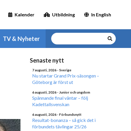
Kalender
Utbildning
In English
TV & Nyheter
Senaste nytt
7 augusti, 2026
- Sverige
Nu startar Grand Prix-säsongen –
Göteborg är först ut
6 augusti, 2026
- Junior och ungdom
Spännande final väntar – följ
Kadettallsvenskan
6 augusti, 2026
- Förbundsnytt
Resultat-bonanza – så gick det i
förbundets tävlingar 25/26