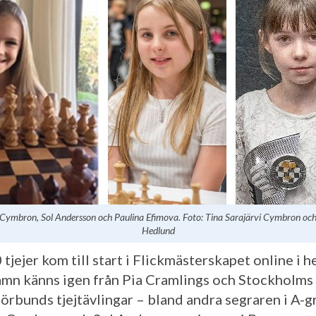
 Cymbron, Sol Andersson och Paulina Efimova. Foto:
Tina Sarajärvi Cymbron
och
Hedlund
tjejer kom till start i Flickmästerskapet online i h
amn känns igen från Pia Cramlings och Stockholms
örbunds tjejtävlingar – bland andra segraren i A-