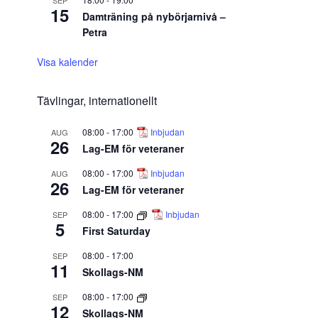
SEP
15
Damträning på nybörjarnivå –
Petra
Visa kalender
Tävlingar, internationellt
08:00
-
17:00
Inbjudan
AUG
26
Lag-EM för veteraner
08:00
-
17:00
Inbjudan
AUG
26
Lag-EM för veteraner
08:00
-
17:00
Inbjudan
SEP
5
First Saturday
08:00
-
17:00
SEP
11
Skollags-NM
08:00
-
17:00
SEP
12
Skollags-NM