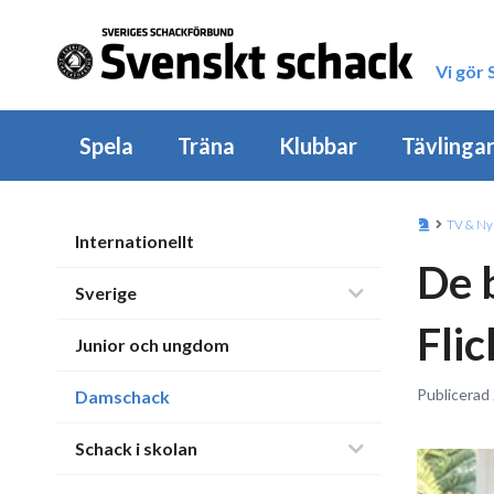
Vi gör
Spela
Träna
Klubbar
Tävlinga
TV & Ny
Internationellt
De 
Sverige
Fli
Junior och ungdom
Publicerad 
Damschack
Schack i skolan