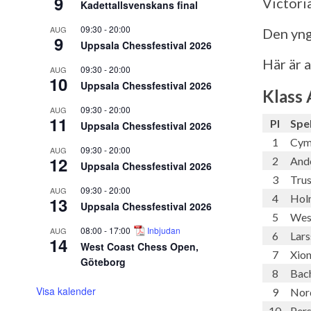
9
Victori
Kadettallsvenskans final
09:30
-
20:00
AUG
Den yng
9
Uppsala Chessfestival 2026
Här är a
09:30
-
20:00
AUG
10
Uppsala Chessfestival 2026
Klass 
09:30
-
20:00
AUG
11
Pl
Spe
Uppsala Chessfestival 2026
1
Cym
09:30
-
20:00
AUG
12
2
Ande
Uppsala Chessfestival 2026
3
Tru
09:30
-
20:00
AUG
4
Hol
13
Uppsala Chessfestival 2026
5
West
08:00
-
17:00
Inbjudan
AUG
6
Lar
14
West Coast Chess Open,
7
Xion
Göteborg
8
Bac
Visa kalender
9
Nor
10
Pers