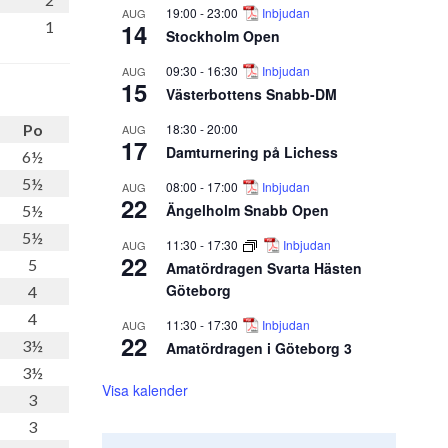
19:00
-
23:00
Inbjudan
AUG
14
1
Stockholm Open
09:30
-
16:30
Inbjudan
AUG
15
Västerbottens Snabb-DM
18:30
-
20:00
Po
AUG
17
Damturnering på Lichess
6½
5½
08:00
-
17:00
Inbjudan
AUG
22
Ängelholm Snabb Open
5½
5½
11:30
-
17:30
Inbjudan
AUG
22
5
Amatördragen Svarta Hästen
Göteborg
4
4
11:30
-
17:30
Inbjudan
AUG
22
3½
Amatördragen i Göteborg 3
3½
Visa kalender
3
3