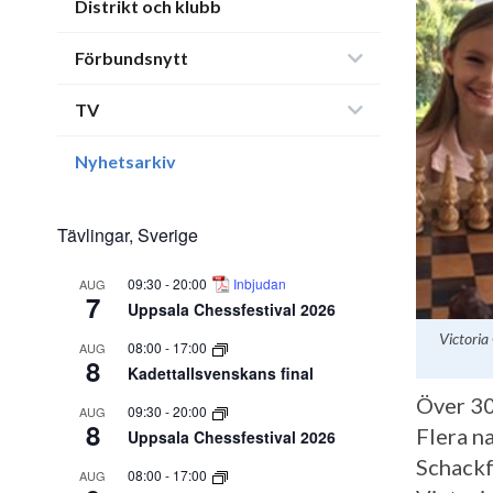
Distrikt och klubb
Förbundsnytt
TV
Nyhetsarkiv
Tävlingar, Sverige
09:30
-
20:00
Inbjudan
AUG
7
Uppsala Chessfestival 2026
Victoria
08:00
-
17:00
AUG
8
Kadettallsvenskans final
Över 30 
09:30
-
20:00
AUG
8
Flera n
Uppsala Chessfestival 2026
Schackf
08:00
-
17:00
AUG