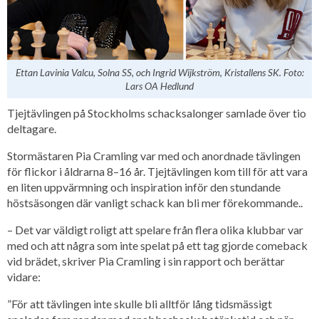
Ettan Lavinia Valcu, Solna SS, och Ingrid Wijkström, Kristallens SK. Foto:
Lars OA Hedlund
Tjejtävlingen på Stockholms schacksalonger samlade över tio
deltagare.
Stormästaren Pia Cramling var med och anordnade tävlingen
för flickor i åldrarna 8–16 år. Tjejtävlingen kom till för att vara
en liten uppvärmning och inspiration inför den stundande
höstsäsongen där vanligt schack kan bli mer förekommande..
– Det var väldigt roligt att spelare från flera olika klubbar var
med och att några som inte spelat på ett tag gjorde comeback
vid brädet, skriver Pia Cramling i sin rapport och berättar
vidare:
”För att tävlingen inte skulle bli alltför lång tidsmässigt