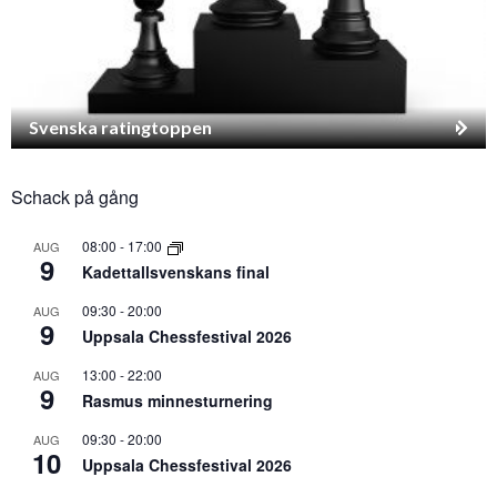
Svenska ratingtoppen
Schack på gång
08:00
-
17:00
AUG
9
Kadettallsvenskans final
09:30
-
20:00
AUG
9
Uppsala Chessfestival 2026
13:00
-
22:00
AUG
9
Rasmus minnesturnering
09:30
-
20:00
AUG
10
Uppsala Chessfestival 2026