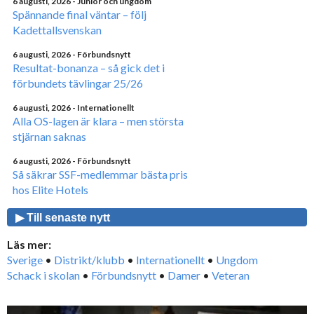
6 augusti, 2026
- Junior och ungdom
Spännande final väntar – följ
Kadettallsvenskan
6 augusti, 2026
- Förbundsnytt
Resultat-bonanza – så gick det i
förbundets tävlingar 25/26
6 augusti, 2026
- Internationellt
Alla OS-lagen är klara – men största
stjärnan saknas
6 augusti, 2026
- Förbundsnytt
Så säkrar SSF-medlemmar bästa pris
hos Elite Hotels
▶ Till senaste nytt
Läs mer:
Sverige
•
Distrikt/klubb
•
Internationellt
•
Ungdom
Schack i skolan
•
Förbundsnytt
•
Damer
•
Veteran