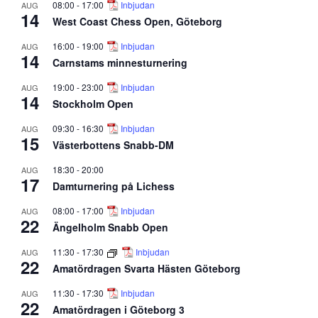
08:00
-
17:00
Inbjudan
AUG
14
West Coast Chess Open, Göteborg
16:00
-
19:00
Inbjudan
AUG
14
Carnstams minnesturnering
19:00
-
23:00
Inbjudan
AUG
14
Stockholm Open
09:30
-
16:30
Inbjudan
AUG
15
Västerbottens Snabb-DM
18:30
-
20:00
AUG
17
Damturnering på Lichess
08:00
-
17:00
Inbjudan
AUG
22
Ängelholm Snabb Open
11:30
-
17:30
Inbjudan
AUG
22
Amatördragen Svarta Hästen Göteborg
11:30
-
17:30
Inbjudan
AUG
22
Amatördragen i Göteborg 3