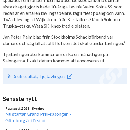
spelades fem ronder med snabbschacksbetänketid och när
sista draget gjorts hade 10-åriga Lavinia Valcu, Solna SS, som
redan är en erfaren tävlingsspelare, tagit flest poäng och vann.
Tvåa blev Ingrid Wijkström från Kristallens SK och Solomia
Truskavetska, Wasa SK, knep tredje platsen.
Jan Peter Palmblad från Stockholms Schackförbund var
domare och såg till att allt flöt som det skulle under tävlingen.”
Tjejtävlingen återkommer om cirka en månad igen på
Salongerna. Exakt datum kommer att annonseras ut.
Slutresultat, Tjejtävlingen
Senaste nytt
7 augusti, 2026
- Sverige
Nu startar Grand Prix-säsongen –
Göteborg är först ut