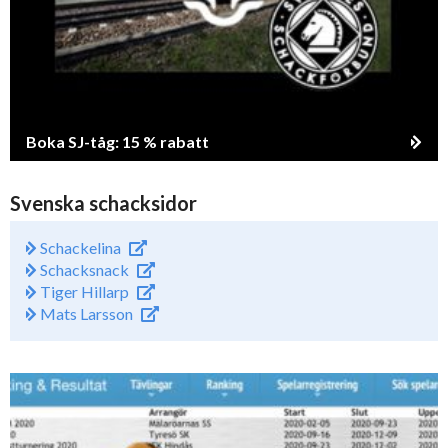
Boka SJ-tåg: 15 % rabatt
Svenska schacksidor
Schackelina
Schacksnack
Tiger Hillarp
Mats Larsson