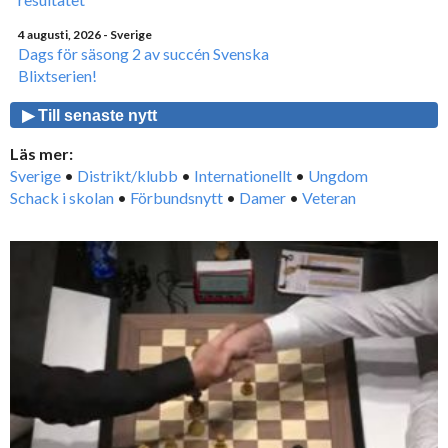
4 augusti, 2026
- Sverige
Dags för säsong 2 av succén Svenska
Blixtserien!
▶ Till senaste nytt
Läs mer:
Sverige
•
Distrikt/klubb
•
Internationellt
•
Ungdom
Schack i skolan
•
Förbundsnytt
•
Damer
•
Veteran