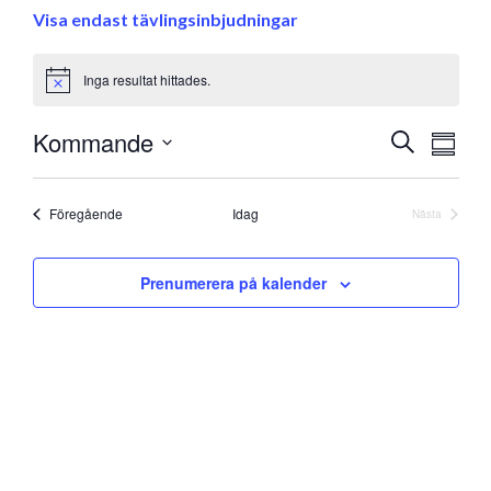
Visa endast tävlingsinbjudningar
Inga resultat hittades.
Notice
Eve
Kommande
Evenem
Sök
Samman
vyna
Välj
Search
datum
and
Evenemang
Föregående
Idag
Nästa
Evenemang
Views
Prenumerera på kalender
Navigati