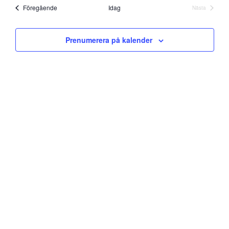
datum
and
Evenemang
Föregående
Idag
Nästa
Evenemang
Views
Prenumerera på kalender
Navigati