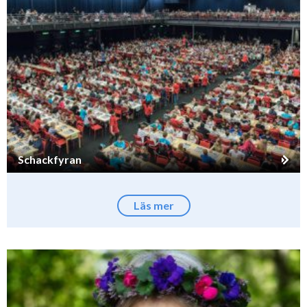
Schackfyran
Läs mer