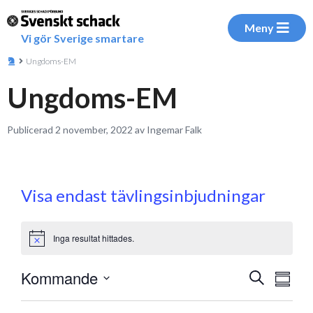
Meny
Vi gör Sverige smartare
Ungdoms-EM
Ungdoms-EM
Publicerad 2 november, 2022 av Ingemar Falk
Visa endast tävlingsinbjudningar
Inga resultat hittades.
Notice
Eve
Kommande
Evenem
Sök
Sammanf
vyna
Välj
Search