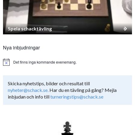
Spela schacktävling
Nya inbjudningar
Det finns inga kommande evenemang.
Notice
Skicka nyhetstips, bilder och resultat till
nyheter@schack.se.
Har du en tävling på gång? Mejla
inbjudan och info till
turneringstips@schack.se