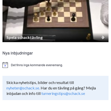
Spela schacktävling
Nya inbjudningar
Det finns inga kommande evenemang.
Notice
Skicka nyhetstips, bilder och resultat till
nyheter@schack.se.
Har du en tävling på gång? Mejla
inbjudan och info till
turneringstips@schack.se