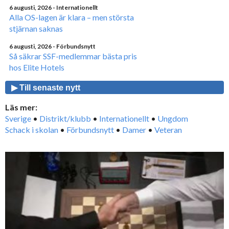
6 augusti, 2026
- Internationellt
Alla OS-lagen är klara – men största
stjärnan saknas
6 augusti, 2026
- Förbundsnytt
Så säkrar SSF-medlemmar bästa pris
hos Elite Hotels
▶ Till senaste nytt
Läs mer:
Sverige
•
Distrikt/klubb
•
Internationellt
•
Ungdom
Schack i skolan
•
Förbundsnytt
•
Damer
•
Veteran