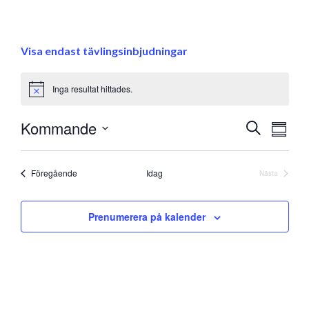
Visa endast tävlingsinbjudningar
Inga resultat hittades.
Notice
Eve
Kommande
Evenem
Sök
Samman
vyna
Välj
Search
datum
and
Evenemang
Föregående
Idag
Nästa
Evenemang
Views
Prenumerera på kalender
Navigati