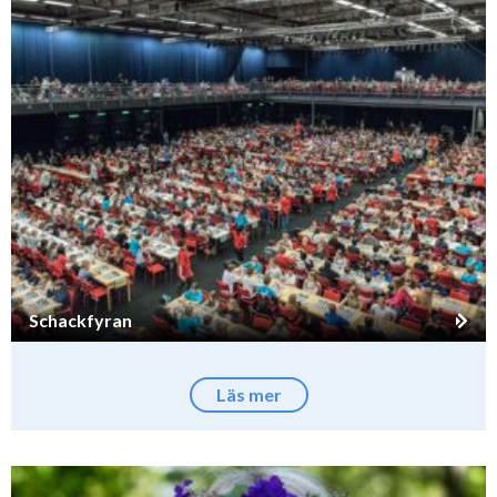
Schackfyran
Läs mer