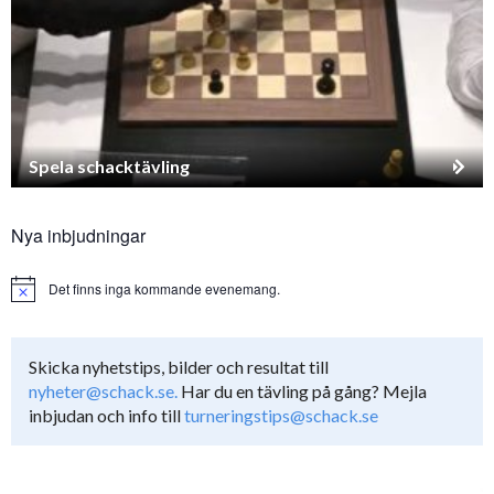
Spela schacktävling
Nya inbjudningar
Det finns inga kommande evenemang.
Notice
Skicka nyhetstips, bilder och resultat till
nyheter@schack.se.
Har du en tävling på gång? Mejla
inbjudan och info till
turneringstips@schack.se