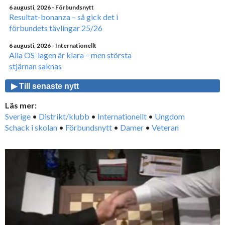
6 augusti, 2026
- Förbundsnytt
Resultat-bonanza – så gick det i
förbundets tävlingar 25/26
6 augusti, 2026
- Internationellt
Alla OS-lagen är klara – men största
stjärnan saknas
▶ Till senaste nytt
Läs mer:
Sverige
•
Distrikt/klubb
•
Internationellt
•
Ungdom
Schack i skolan
•
Förbundsnytt
•
Damer
•
Veteran