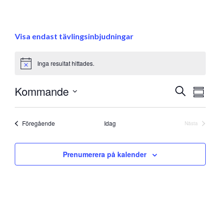
Visa endast tävlingsinbjudningar
Inga resultat hittades.
Notice
Eve
Kommande
Evenem
Sök
Samman
vyna
Välj
Search
datum
and
Evenemang
Föregående
Idag
Nästa
Evenemang
Views
Prenumerera på kalender
Navigati