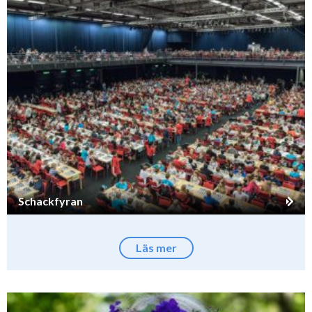
Schackfyran
Läs mer