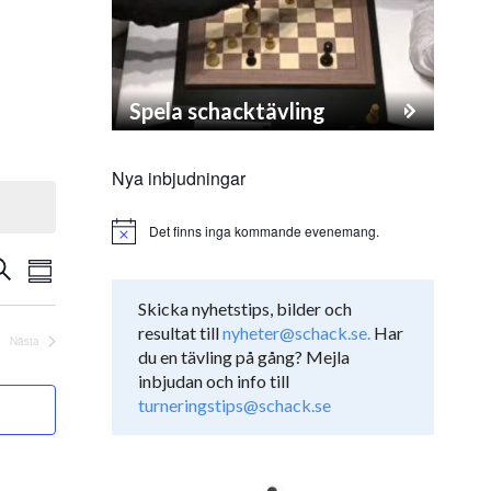
Spela schacktävling
Nya inbjudningar
Det finns inga kommande evenemang.
Notice
Evenemang
venemang
ök
Sammanfattning
vynavigering
earch
Skicka nyhetstips, bilder och
resultat till
nyheter@schack.se.
Har
nd
Nästa
Evenemang
du en tävling på gång? Mejla
iews
inbjudan och info till
turneringstips@schack.se
avigation