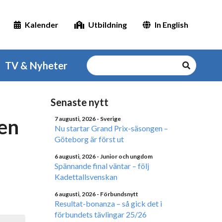
Kalender
Utbildning
In English
TV & Nyheter
Senaste nytt
en
7 augusti, 2026
- Sverige
Nu startar Grand Prix-säsongen –
Göteborg är först ut
6 augusti, 2026
- Junior och ungdom
Spännande final väntar – följ
Kadettallsvenskan
6 augusti, 2026
- Förbundsnytt
Resultat-bonanza – så gick det i
förbundets tävlingar 25/26