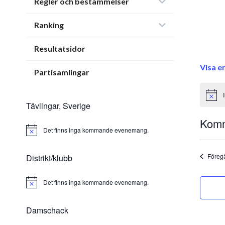
Regler och bestämmelser
Ranking
Resultatsidor
Visa e
Partisamlingar
Notice
Tävlingar, Sverige
Kom
Det finns inga kommande evenemang.
Notice
Välj
datum
Föreg
Distrikt/klubb
Det finns inga kommande evenemang.
Notice
Damschack