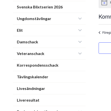
Notice
Svenska Blixtserien 2026
Kom
Ungdomstävlingar
Välj
Elit
dat
Föreg
Damschack
Veteranschack
Korrespondensschack
Tävlingskalender
Livesändningar
Liveresultat