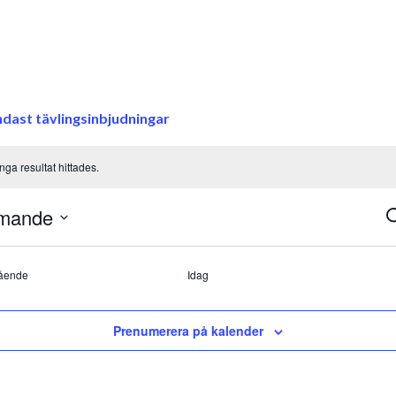
ndast tävlingsinbjudningar
Inga resultat hittades.
mande
E
S
S
a
Evenemang
ående
Idag
V
Prenumerera på kalender
N