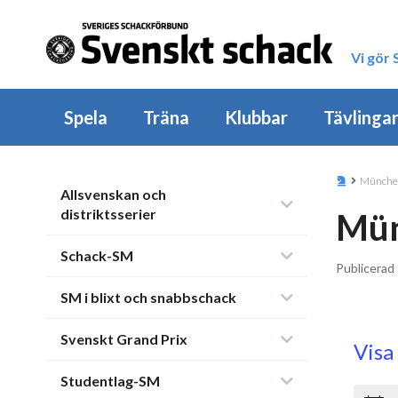
Vi gör
Spela
Träna
Klubbar
Tävlinga
München
Allsvenskan och
distriktsserier
Mün
Schack-SM
Publicerad 
SM i blixt och snabbschack
Svenskt Grand Prix
Visa
Studentlag-SM