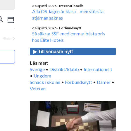
6 augusti, 2026
- Internationellt
Alla OS-lagen är klara – men största
Evenemang
stjärnan saknas
venemang
ök
Sammanfattning
vynavigering
earch
6 augusti, 2026
- Förbundsnytt
Så säkrar SSF-medlemmar bästa pris
nd
Nästa
hos Elite Hotels
Evenemang
iews
▶ Till senaste nytt
avigation
Läs mer:
Sverige
•
Distrikt/klubb
•
Internationellt
•
Ungdom
Schack i skolan
•
Förbundsnytt
•
Damer
•
Veteran