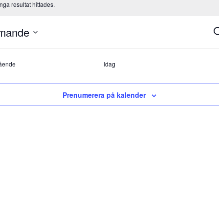
Inga resultat hittades.
mande
E
S
S
um
a
Evenemang
ående
Idag
V
Prenumerera på kalender
N