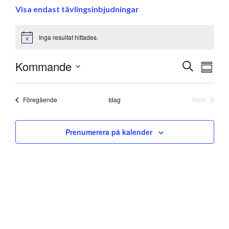
Visa endast tävlingsinbjudningar
Inga resultat hittades.
Notice
Eve
Kommande
Evenem
Sök
Samman
vyna
Välj
Search
datum
and
Evenemang
Föregående
Idag
Nästa
Evenemang
Views
Prenumerera på kalender
Navigati