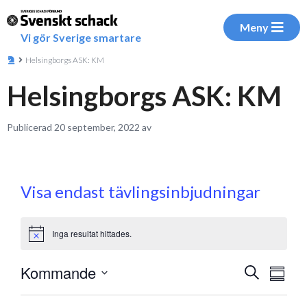
Meny
Vi gör Sverige smartare
Helsingborgs ASK: KM
Helsingborgs ASK: KM
Publicerad 20 september, 2022 av
Visa endast tävlingsinbjudningar
Inga resultat hittades.
Notice
Eve
Kommande
Evenem
Sök
Sammanf
vyna
Välj
Search