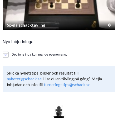
Spela schacktävling
Nya inbjudningar
Det finns inga kommande evenemang.
Notice
Skicka nyhetstips, bilder och resultat till
nyheter@schack.se.
Har du en tävling på gång? Mejla
inbjudan och info till
turneringstips@schack.se