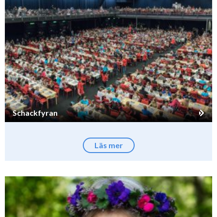
Schackfyran
Läs mer