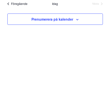
datum
and
Evenemang
Föregående
Idag
Nästa
Evenemang
Views
Prenumerera på kalender
Navigati