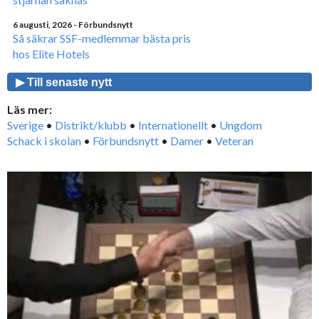
6 augusti, 2026
- Förbundsnytt
Så säkrar SSF-medlemmar bästa pris
hos Elite Hotels
▶ Till senaste nytt
Läs mer:
Sverige
•
Distrikt/klubb
•
Internationellt
•
Ungdom
Schack i skolan
•
Förbundsnytt
•
Damer
•
Veteran