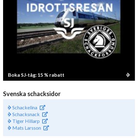
Boka SJ-tåg: 15 % rabatt
Svenska schacksidor
Schackelina
Schacksnack
Tiger Hillarp
Mats Larsson