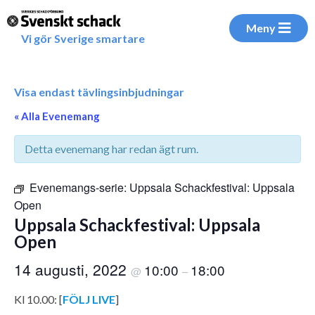
Meny
Vi gör Sverige smartare
Visa endast tävlingsinbjudningar
« Alla Evenemang
Detta evenemang har redan ägt rum.
Evenemangs-serie:
Uppsala Schackfestival: Uppsala
Open
Uppsala Schackfestival: Uppsala
Open
14 augusti, 2022
10:00
18:00
@
–
Kl 10.00: [
FÖLJ LIVE
]