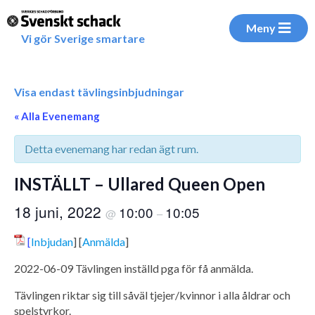
Meny
Vi gör Sverige smartare
Visa endast tävlingsinbjudningar
« Alla Evenemang
Detta evenemang har redan ägt rum.
INSTÄLLT – Ullared Queen Open
18 juni, 2022
10:00
10:05
@
–
[
Inbjudan
] [
Anmälda
]
2022-06-09 Tävlingen inställd pga för få anmälda.
Tävlingen riktar sig till såväl tjejer/kvinnor i alla åldrar och
spelstyrkor.