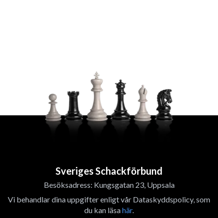
Sveriges Schackförbund
Besöksadress: Kungsgatan 23, Uppsala
Vi behandlar dina uppgifter enligt vår Dataskyddspolicy, som
du kan läsa
här
.