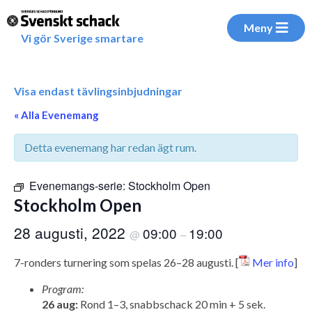
Meny
Vi gör Sverige smartare
Visa endast tävlingsinbjudningar
« Alla Evenemang
Detta evenemang har redan ägt rum.
Evenemangs-serie:
Stockholm Open
Stockholm Open
28 augusti, 2022
09:00
19:00
@
–
7-ronders turnering som spelas 26–28 augusti. [
Mer info
]
Program:
26 aug:
Rond 1–3, snabbschack 20 min + 5 sek.