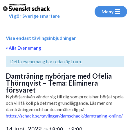
Meny
Vi gör Sverige smartare
Visa endast tävlingsinbjudningar
« Alla Evenemang
Detta evenemang har redan ägt rum.
Damträning nybörjare med Ofelia
Thörnqvist – Tema: Eliminera
försvaret
Nybörjarnivån vänder sig till dig som precis har börjat spela
och vill få koll på det mest grundläggande. Läs mer om
damträningen och hur du anmäler dig på
https://schack.se/tavlingar/damschack/damtraning-online/
14 juni, 2022
18:00
19:00
@
–