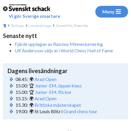
Meny
Vi gör Sverige smartare
Tävlingar
Livesändningar
Grand Prix, Österrike
Senaste nytt
Fjärde upplagan av Rasmus Minnesturnering
Ulf Andersson väljs in i World Chess Hall of Fame
Dagens livesändningar
08.45: 🌍
Arad Open
15.00: 🏆
Junior-EM, öppen klass
15.00: 🏆
Junior-EM, flickor
15.15: 🌍
Arad Open
15.30: 🌍
Brittiska mästerskapet
19.00: 🌍 St Louis Blitz i
Grand chess tour