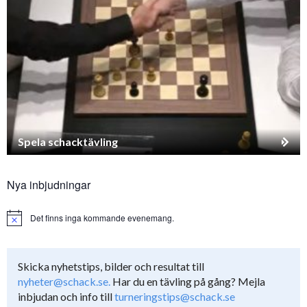
Spela schacktävling
Nya inbjudningar
Det finns inga kommande evenemang.
Notice
Skicka nyhetstips, bilder och resultat till
nyheter@schack.se.
Har du en tävling på gång? Mejla
inbjudan och info till
turneringstips@schack.se