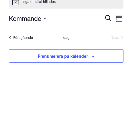
Inga resultat hittades.
Notice
Eve
Kommande
Evenem
Sök
Sammanf
vyna
Välj
Search
datum
and
Evenemang
Föregående
Idag
Nästa
Evenemang
Views
Prenumerera på kalender
Navigati