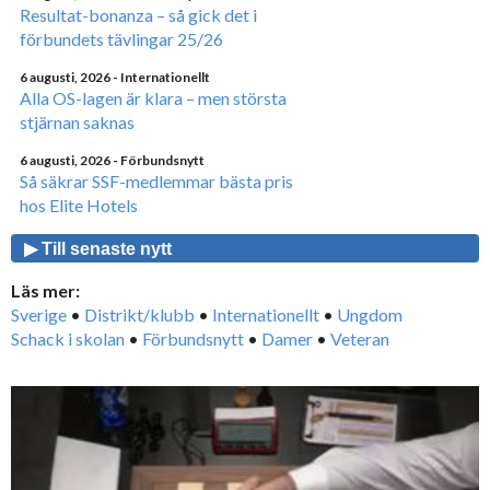
Resultat-bonanza – så gick det i
förbundets tävlingar 25/26
6 augusti, 2026
- Internationellt
Alla OS-lagen är klara – men största
stjärnan saknas
6 augusti, 2026
- Förbundsnytt
Så säkrar SSF-medlemmar bästa pris
hos Elite Hotels
▶ Till senaste nytt
Läs mer:
Sverige
•
Distrikt/klubb
•
Internationellt
•
Ungdom
Schack i skolan
•
Förbundsnytt
•
Damer
•
Veteran