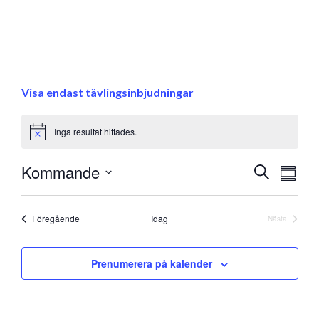
Visa endast tävlingsinbjudningar
Inga resultat hittades.
Notice
Eve
Kommande
Evenem
Sök
Samman
vyna
Välj
Search
datum
and
Evenemang
Föregående
Idag
Nästa
Evenemang
Views
Prenumerera på kalender
Navigati