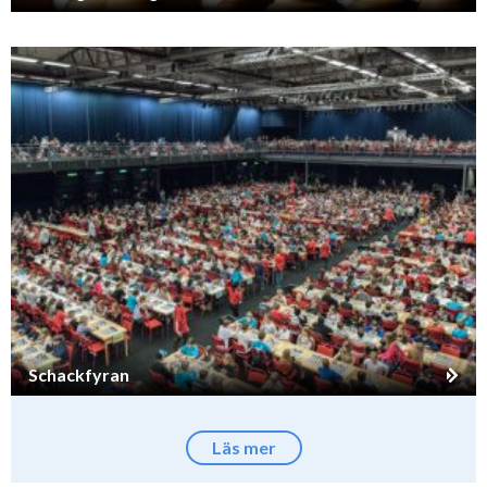
Schackfyran
Läs mer