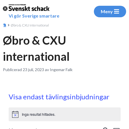
Meny
Vi gör Sverige smartare
Øbro & CXU international
Øbro & CXU
international
Publicerad 23 juli, 2023 av Ingemar Falk
Visa endast tävlingsinbjudningar
Inga resultat hittades.
Notice