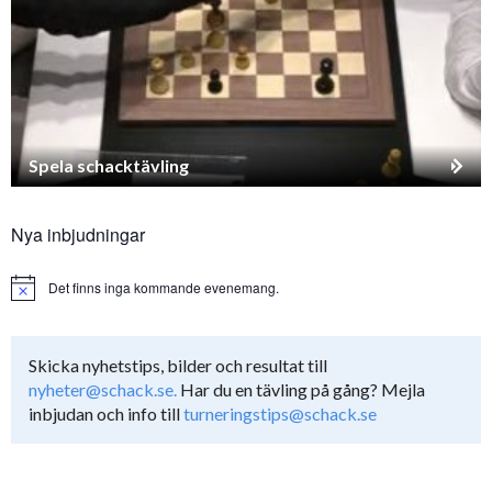
Spela schacktävling
Nya inbjudningar
Det finns inga kommande evenemang.
Notice
Skicka nyhetstips, bilder och resultat till
nyheter@schack.se.
Har du en tävling på gång? Mejla
inbjudan och info till
turneringstips@schack.se