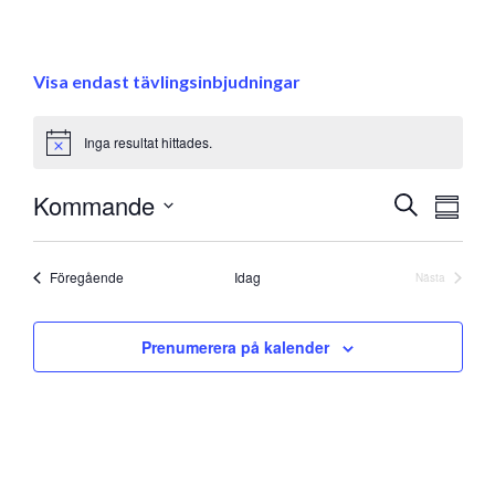
Visa endast tävlingsinbjudningar
Inga resultat hittades.
Notice
Eve
Kommande
Evenem
Sök
Samman
vyna
Välj
Search
datum
and
Evenemang
Föregående
Idag
Nästa
Evenemang
Views
Prenumerera på kalender
Navigati