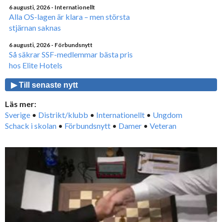
6 augusti, 2026
- Internationellt
Alla OS-lagen är klara – men största
stjärnan saknas
6 augusti, 2026
- Förbundsnytt
Så säkrar SSF-medlemmar bästa pris
hos Elite Hotels
▶ Till senaste nytt
Läs mer:
Sverige
•
Distrikt/klubb
•
Internationellt
•
Ungdom
Schack i skolan
•
Förbundsnytt
•
Damer
•
Veteran