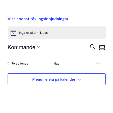
Visa endast tävlingsinbjudningar
Inga resultat hittades.
Notice
Eve
Kommande
Evenem
Sök
Samman
vyna
Välj
Search
datum
and
Evenemang
Föregående
Idag
Nästa
Evenemang
Views
Prenumerera på kalender
Navigati