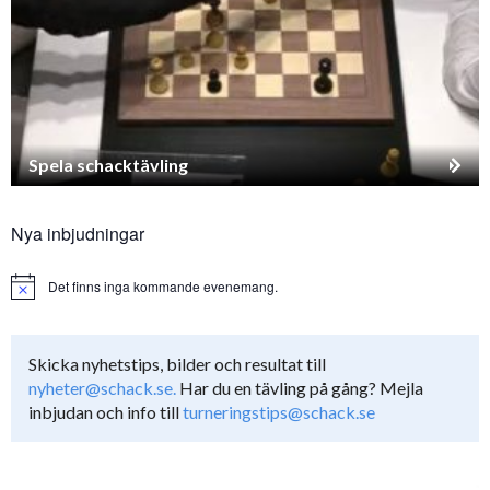
Spela schacktävling
Nya inbjudningar
Det finns inga kommande evenemang.
Notice
Skicka nyhetstips, bilder och resultat till
nyheter@schack.se.
Har du en tävling på gång? Mejla
inbjudan och info till
turneringstips@schack.se