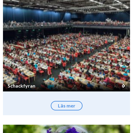
Schackfyran
Läs mer