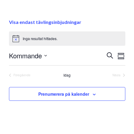
Visa endast tävlingsinbjudningar
Inga resultat hittades.
Notice
Eve
Kommande
Evenem
Sök
Samman
vyna
Välj
Search
datum
and
Idag
Föregående
Nästa
Evenemang
Evenemang
Views
Prenumerera på kalender
Navigati