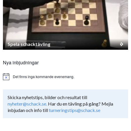
Spela schacktävling
Nya inbjudningar
Det finns inga kommande evenemang.
Notice
Skicka nyhetstips, bilder och resultat till
nyheter@schack.se.
Har du en tävling på gång? Mejla
inbjudan och info till
turneringstips@schack.se