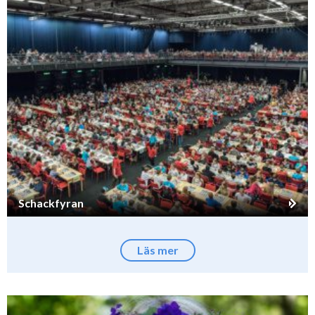
Schackfyran
Läs mer