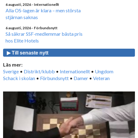
6 augusti, 2026
- Internationellt
Alla OS-lagen är klara – men största
stjärnan saknas
6 augusti, 2026
- Förbundsnytt
Så säkrar SSF-medlemmar bästa pris
hos Elite Hotels
▶ Till senaste nytt
Läs mer:
Sverige
•
Distrikt/klubb
•
Internationellt
•
Ungdom
Schack i skolan
•
Förbundsnytt
•
Damer
•
Veteran