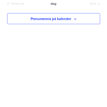
datum
and
Idag
Föregående
Nästa
Evenemang
Evenemang
Views
Prenumerera på kalender
Navigati