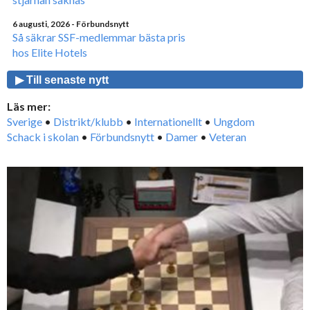
6 augusti, 2026
- Förbundsnytt
Så säkrar SSF-medlemmar bästa pris
hos Elite Hotels
▶ Till senaste nytt
Läs mer:
Sverige
•
Distrikt/klubb
•
Internationellt
•
Ungdom
Schack i skolan
•
Förbundsnytt
•
Damer
•
Veteran