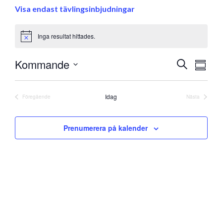
Visa endast tävlingsinbjudningar
Inga resultat hittades.
Notice
Eve
Kommande
Evenem
Sök
Samman
vyna
Välj
Search
datum
and
Idag
Föregående
Nästa
Evenemang
Evenemang
Views
Prenumerera på kalender
Navigati