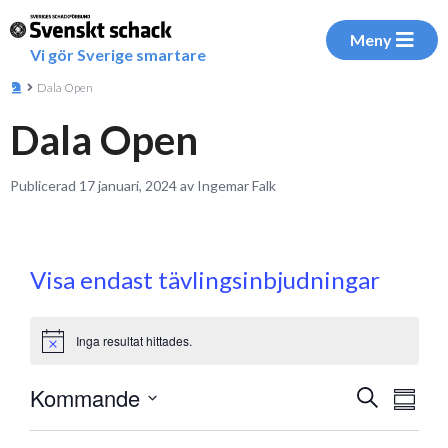
Meny
Vi gör Sverige smartare
Dala Open
Dala Open
Publicerad 17 januari, 2024 av Ingemar Falk
Visa endast tävlingsinbjudningar
Inga resultat hittades.
Notice
Eve
Kommande
Evenem
Sök
Sammanf
vyna
Välj
Search