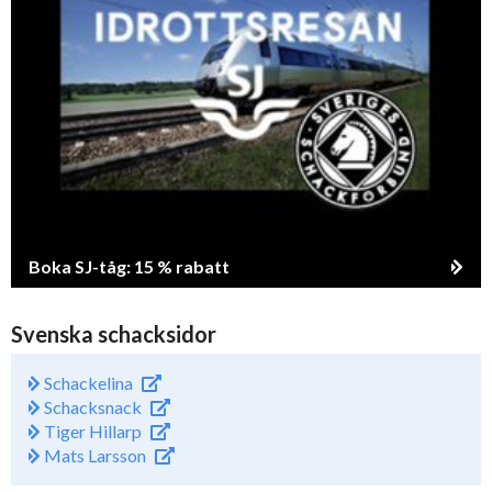
Boka SJ-tåg: 15 % rabatt
Svenska schacksidor
Schackelina
Schacksnack
Tiger Hillarp
Mats Larsson