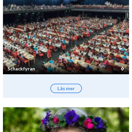
Schackfyran
Läs mer