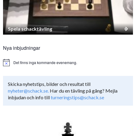
Spela schacktävling
Nya inbjudningar
Det finns inga kommande evenemang.
Notice
Skicka nyhetstips, bilder och resultat till
nyheter@schack.se.
Har du en tävling på gång? Mejla
inbjudan och info till
turneringstips@schack.se