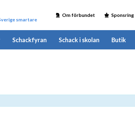
Om förbundet
Sponsring
 Sverige smartare
r
Schackfyran
Schack i skolan
Butik