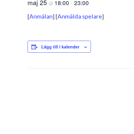
maj 25
18:00
23:00
@
–
[
Anmälan
] [
Anmälda spelare
]
Lägg till i kalender