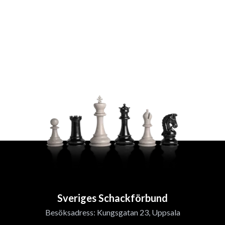
Sveriges Schackförbund
Besöksadress: Kungsgatan 23, Uppsala