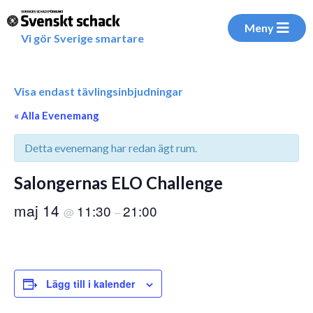
Meny
Vi gör Sverige smartare
Visa endast tävlingsinbjudningar
« Alla Evenemang
Detta evenemang har redan ägt rum.
Salongernas ELO Challenge
maj 14
11:30
21:00
@
–
Lägg till i kalender