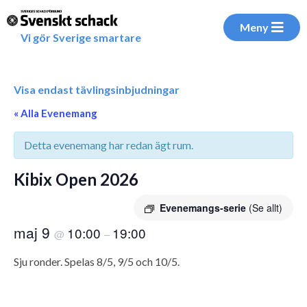
Meny
Vi gör Sverige smartare
Visa endast tävlingsinbjudningar
« Alla Evenemang
Detta evenemang har redan ägt rum.
Kibix Open 2026
Evenemangs-serie
(Se allt)
maj 9
10:00
19:00
@
–
Sju ronder. Spelas 8/5, 9/5 och 10/5.