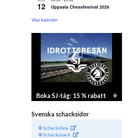
12
Uppsala Chessfestival 2026
Visa kalender
Boka SJ-tåg: 15 % rabatt
Svenska schacksidor
Schackelina
Schacksnack