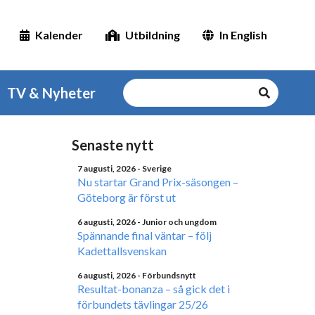
Kalender
Utbildning
In English
TV & Nyheter
Senaste nytt
7 augusti, 2026
- Sverige
Nu startar Grand Prix-säsongen –
Göteborg är först ut
6 augusti, 2026
- Junior och ungdom
Spännande final väntar – följ
Kadettallsvenskan
6 augusti, 2026
- Förbundsnytt
Resultat-bonanza – så gick det i
förbundets tävlingar 25/26