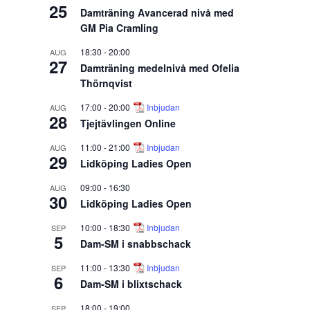
25
Damträning Avancerad nivå med
GM Pia Cramling
18:30
-
20:00
AUG
27
Damträning medelnivå med Ofelia
Thörnqvist
17:00
-
20:00
Inbjudan
AUG
28
Tjejtävlingen Online
11:00
-
21:00
Inbjudan
AUG
29
Lidköping Ladies Open
09:00
-
16:30
AUG
30
Lidköping Ladies Open
10:00
-
18:30
Inbjudan
SEP
5
Dam-SM i snabbschack
11:00
-
13:30
Inbjudan
SEP
6
Dam-SM i blixtschack
18:00
-
19:00
SEP