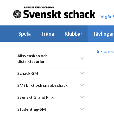
Vi gör
Spela
Träna
Klubbar
Tävlinga
Tävlinga
Allsvenskan och
distriktsserier
Schack-SM
SM i blixt och snabbschack
Svenskt Grand Prix
Studentlag-SM