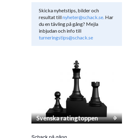
Skicka nyhetstips, bilder och
resultat till
nyheter@schack.se.
Har
du en tävling på gång? Mejla
inbjudan och info till
turneringstips@schack.se
Svenska ratingtoppen
Schack på gång