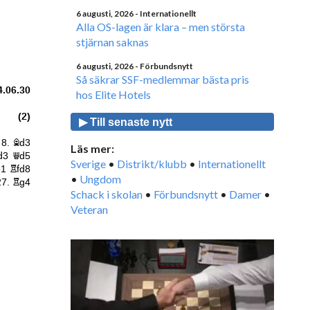
6 augusti, 2026
- Internationellt
Alla OS-lagen är klara – men största
stjärnan saknas
6 augusti, 2026
- Förbundsnytt
Så säkrar SSF-medlemmar bästa pris
hos Elite Hotels
▶ Till senaste nytt
Läs mer:
Sverige
•
Distrikt/klubb
•
Internationellt
•
Ungdom
Schack i skolan
•
Förbundsnytt
•
Damer
•
Veteran