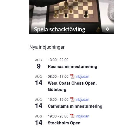
Spela schacktävling
Nya inbjudningar
13:00
-
22:00
AUG
9
Rasmus minnesturnering
08:00
-
17:00
Inbjudan
AUG
14
West Coast Chess Open,
Göteborg
16:00
-
19:00
Inbjudan
AUG
14
Carnstams minnesturnering
19:00
-
23:00
Inbjudan
AUG
14
Stockholm Open