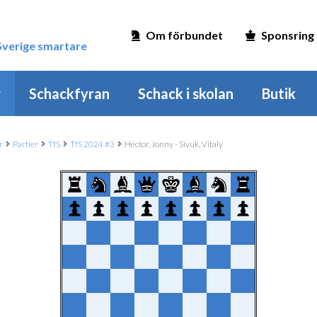
Om förbundet
Sponsring
 Sverige smartare
r
Schackfyran
Schack i skolan
Butik
r
Partier
TfS
TfS 2024 #3
Hector, Jonny - Sivuk, Vitaly