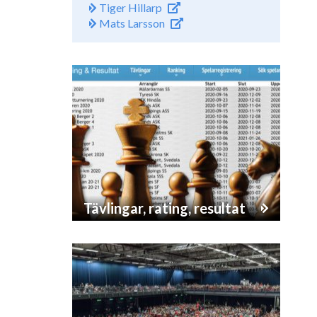
Tiger Hillarp
Mats Larsson
Tävlingar, rating, resultat