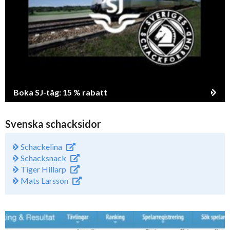
Boka SJ-tåg: 15 % rabatt
Svenska schacksidor
Schackelina
Schacksnack
Tiger Hillarp
Mats Larsson