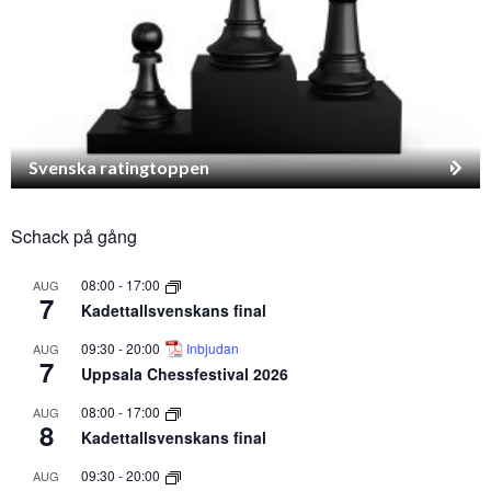
Svenska ratingtoppen
Schack på gång
08:00
-
17:00
AUG
7
Kadettallsvenskans final
09:30
-
20:00
Inbjudan
AUG
7
Uppsala Chessfestival 2026
08:00
-
17:00
AUG
8
Kadettallsvenskans final
09:30
-
20:00
AUG