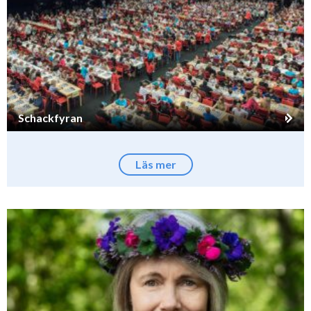
Schackfyran
Läs mer