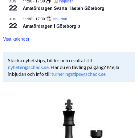
11:30
-
17:30
Inbjudan
AUG
22
Amatördragen Svarta Hästen Göteborg
11:30
-
17:30
Inbjudan
AUG
22
Amatördragen i Göteborg 3
Visa kalender
Skicka nyhetstips, bilder och resultat till
nyheter@schack.se.
Har du en tävling på gång? Mejla
inbjudan och info till
turneringstips@schack.se