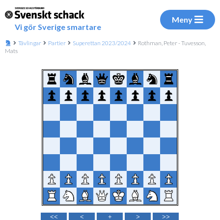
Meny
Vi gör Sverige smartare
Tävlingar
Partier
Superettan 2023/2024
Rothman, Peter - Tuvesson,
Mats