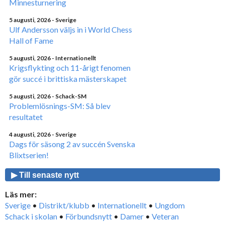
Minnesturnering
5 augusti, 2026
- Sverige
Ulf Andersson väljs in i World Chess
Hall of Fame
5 augusti, 2026
- Internationellt
Krigsflykting och 11-årigt fenomen
gör succé i brittiska mästerskapet
5 augusti, 2026
- Schack-SM
Problemlösnings-SM: Så blev
resultatet
4 augusti, 2026
- Sverige
Dags för säsong 2 av succén Svenska
Blixtserien!
▶ Till senaste nytt
Läs mer:
Sverige
•
Distrikt/klubb
•
Internationellt
•
Ungdom
Schack i skolan
•
Förbundsnytt
•
Damer
•
Veteran