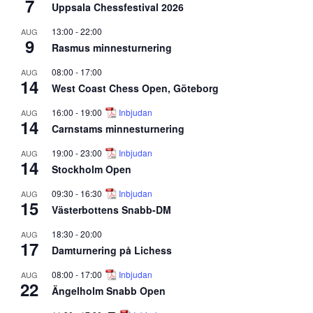
7
Uppsala Chessfestival 2026
13:00
-
22:00
AUG
9
Rasmus minnesturnering
08:00
-
17:00
AUG
14
West Coast Chess Open, Göteborg
16:00
-
19:00
Inbjudan
AUG
14
Carnstams minnesturnering
19:00
-
23:00
Inbjudan
AUG
14
Stockholm Open
09:30
-
16:30
Inbjudan
AUG
15
Västerbottens Snabb-DM
18:30
-
20:00
AUG
17
Damturnering på Lichess
08:00
-
17:00
Inbjudan
AUG
22
Ängelholm Snabb Open